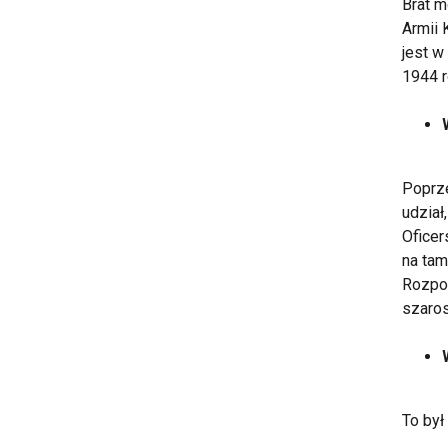
Brat m
Armii 
jest w
1944 
Poprze
udział
Oficer
na tam
Rozpoc
szaro
To był