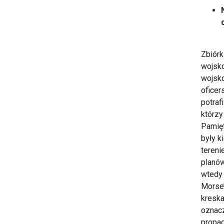
Zbiórk
wojsko
wojsk
oficer
potraf
którzy
Pamięt
były k
tereni
planów
wtedy 
Morse’
kreska
oznacz
propag