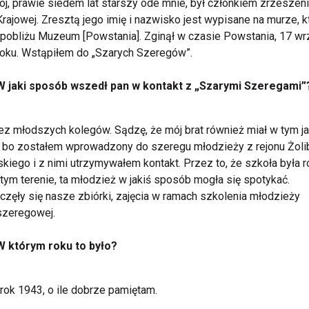
ój, prawie siedem lat starszy ode mnie, był członkiem zrzeszen
Krajowej. Zresztą jego imię i nazwisko jest wypisane na murze, k
 pobliżu Muzeum [Powstania]. Zginął w czasie Powstania, 17 wr
roku.
Wstąpiłem do „Szarych Szeregów”.
W jaki sposób wszedł pan w kontakt z „Szarymi Szeregami”
z młodszych kolegów. Sądzę, że mój brat również miał w tym ja
, bo zostałem wprowadzony do szeregu młodzieży z rejonu Żoli
skiego i z nimi utrzymywałem kontakt. Przez to, że szkoła była 
tym terenie, ta młodzież w jakiś sposób mogła się spotykać.
zęły się nasze zbiórki, zajęcia w ramach szkolenia młodzieży
szeregowej.
W którym roku to było?
 rok 1943, o ile dobrze pamiętam.