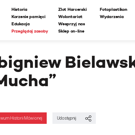
Historia
Zlot Harcerski
Fotoplastikon
Korzenie pamięci
Wolontariat
Wydarzenia
Edukacja
Wesprzyj nas
Przeglądaj zasoby
Sklep on-line
bigniew Bielawsk
Mucha”
iwum Historii Mówionej
Udostępnij