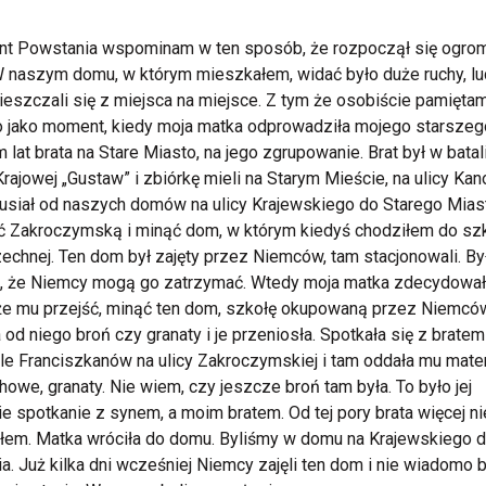
t Powstania wspominam w ten sposób, że rozpoczął się ogro
W naszym domu, w którym mieszkałem, widać było duże ruchy, lu
eszczali się z miejsca na miejsce. Z tym że osobiście pamiętam
 jako moment, kiedy moja matka odprowadziła mojego starszeg
 lat brata na Stare Miasto, na jego zgrupowanie. Brat był w batal
Krajowej „Gustaw” i zbiórkę mieli na Starym Mieście, na ulicy Kan
usiał od naszych domów na ulicy Krajewskiego do Starego Mias
ć Zakroczymską i minąć dom, w którym kiedyś chodziłem do sz
chnej. Ten dom był zajęty przez Niemców, tam stacjonowali. By
, że Niemcy mogą go zatrzymać. Wtedy moja matka zdecydował
e mu przejść, minąć ten dom, szkołę okupowaną przez Niemcó
 od niego broń czy granaty i je przeniosła. Spotkała się z brate
le Franciszkanów na ulicy Zakroczymskiej i tam oddała mu mater
owe, granaty. Nie wiem, czy jeszcze broń tam była. To było jej
ie spotkanie z synem, a moim bratem. Od tej pory brata więcej ni
łem. Matka wróciła do domu. Byliśmy w domu na Krajewskiego 
ia. Już kilka dni wcześniej Niemcy zajęli ten dom i nie wiadomo b