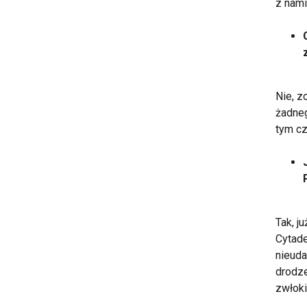
z nami
Nie, z
żadneg
tym cz
Tak, j
Cytade
nieuda
drodze
zwłok