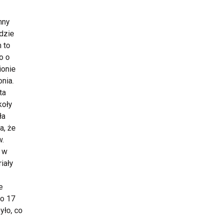
mny
dzie
 to
o o
ionie
onia.
ta
koły
ła
a, że
w.
m w
iały
e
do 17
yło, co