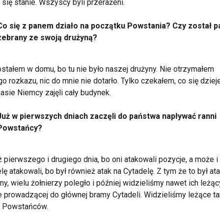
 się stanie. Wszyscy byli przerażeni.
Co się z panem działo na początku Powstania? Czy został p
zebrany ze swoją drużyną?
ostałem w domu, bo tu nie było naszej drużyny. Nie otrzymałem
o rozkazu, nic do mnie nie dotarło. Tylko czekałem, co się dziej
asie Niemcy zajęli cały budynek.
Już w pierwszych dniach zaczęli do państwa napływać ranni
Powstańcy?
uż pierwszego i drugiego dnia, bo oni atakowali pozycje, a może i
lę atakowali, bo był również atak na Cytadelę. Z tym że to był at
ny, wielu żołnierzy poległo i później widzieliśmy nawet ich leżą
 prowadzącej do głównej bramy Cytadeli. Widzieliśmy leżące t
i Powstańców.