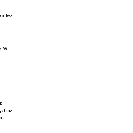
an też
e. W
ak
cych na
am