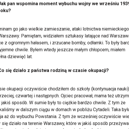
Jak pan wspomina moment wybuchu wojny we wrześniu 193
roku?
nam go jako wielkie zamieszanie, ataki lotnictwa niemieckiego
Warszawy. Pamiętam, widziałem sztukasy latające nad Warszaw
ce z ogromnym hałasem, i zrzucane bomby, odłamki. To były bar
yjemne chwile. Byłem wtedy jeszcze małym chłopcem, miałem
łna dziewięć lat.
Co się działo z państwa rodziną w czasie okupacji?
ie okupacji oczywiście chodziłem do szkoły (kontynuacja nauki)
trzeciej, czwartej i następnych. Ojciec pracował, mama też utrzy
jakiś sposób. W sumie były to ciężkie bardzo chwile. Z tym że
aliśmy w dalszym ciągu w domach w pobliżu Cytadeli. Taka był
ja aż do wybuchu Powstania. Z tym że wcześniej oczywiście wi
 się działo na terenie Warszawy, które w jakiś sposób przeżywa