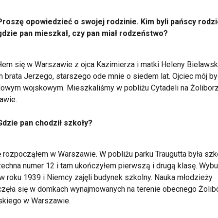
Proszę opowiedzieć o swojej rodzinie. Kim byli pańscy rodzi
gdzie pan mieszkał, czy pan miał rodzeństwo?
łem się w Warszawie z ojca Kazimierza i matki Heleny Bielawsk
 brata Jerzego, starszego ode mnie o siedem lat. Ojciec mój by
owym wojskowym. Mieszkaliśmy w pobliżu Cytadeli na Żolibor
awie.
Gdzie pan chodził szkoły?
 rozpocząłem w Warszawie. W pobliżu parku Traugutta była szk
chna numer 12 i tam ukończyłem pierwszą i drugą klasę. Wybu
w roku 1939 i Niemcy zajęli budynek szkolny. Nauka młodzieży
zęła się w domkach wynajmowanych na terenie obecnego Żolib
skiego w Warszawie.