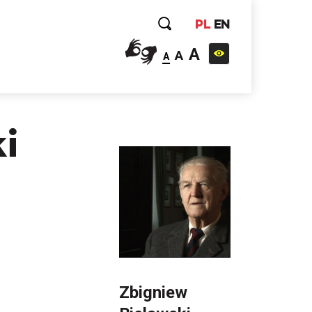
PL
EN
A
A
A
i
Zbigniew