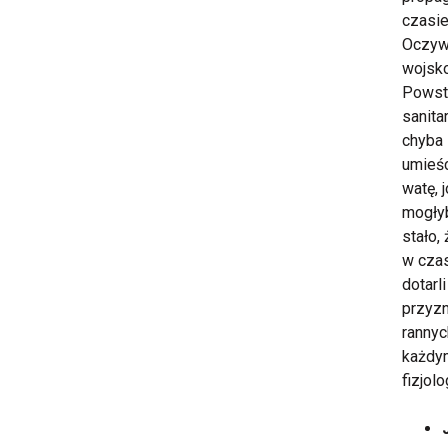
czasie
Oczywi
wojsko
Powsta
sanita
chyba 
umieśc
watę, 
mogłyb
stało,
w czas
dotarl
przyzn
ranny
każdym
fizjolo