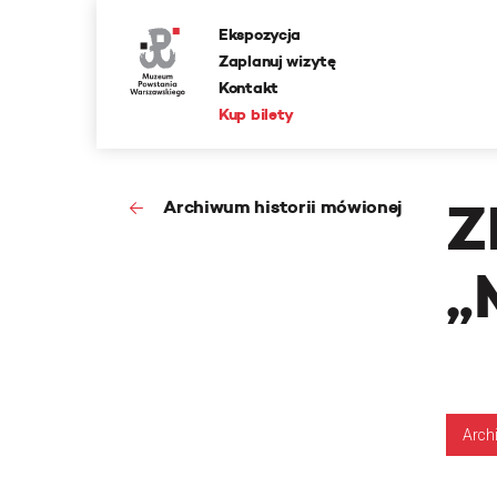
Ekspozycja
Zaplanuj wizytę
Kontakt
Kup bilety
Z
Archiwum historii mówionej
„
Arch