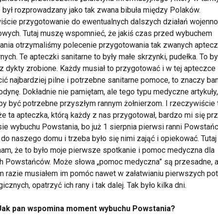
 był rozprowadzany jako tak zwana bibuła między Polaków.
ście przygotowanie do ewentualnych dalszych działań wojenno
wych. Tutaj muszę wspomnieć, że jakiś czas przed wybuchem
nia otrzymaliśmy polecenie przygotowania tak zwanych aptec
rnych. Te apteczki sanitarne to były małe skrzynki, pudełka. To by
z dykty zrobione. Każdy musiał to przygotować i w tej apteczce
ić najbardziej pilne i potrzebne sanitarne pomoce, to znaczy ba
jodynę. Dokładnie nie pamiętam, ale tego typu medyczne artykuły,
y być potrzebne przyszłym rannym żołnierzom. I rzeczywiście t
 że ta apteczka, którą każdy z nas przygotował, bardzo mi się pr
ie wybuchu Powstania, bo już 1 sierpnia pierwsi ranni Powstań
i do naszego domu i trzeba było się nimi zająć i opiekować.
Tutaj
am, że to było moje pierwsze spotkanie i pomoc medyczna dla
ch Powstańców. Może słowa „pomoc medyczna” są przesadne, a
 razie musiałem im pomóc nawet w załatwianiu pierwszych po
gicznych, opatrzyć ich rany i tak dalej. Tak było kilka dni.
Jak pan wspomina moment wybuchu Powstania?