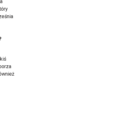
ia
tóry
ześnia
?
kiś
borza
również