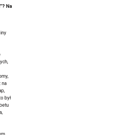
”? Na
iny
e
ych,
omy,
ż na
ap,
to był
betu
a,
tym