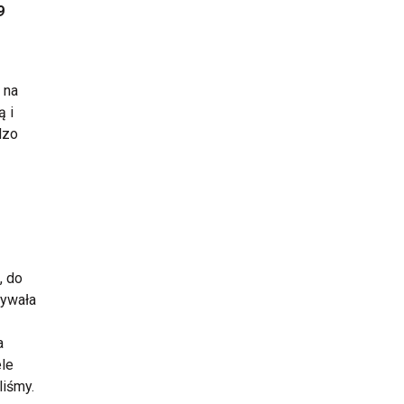
9
 na
ą i
dzo
, do
mywała
a
ele
liśmy.