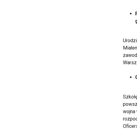
Urodzi
Miałem
zawod
Warsz
Szkołę
powsze
wojna 
rozpoc
Oficer