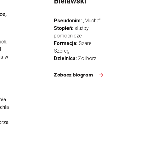
Bielawski
ce,
Pseudonim:
„Mucha”
Stopień:
służby
pomocnicze
ich.
Formacja:
Szare
ł
Szeregi
zu w
Dzielnica:
Żoliborz
Zobacz biogram
oła
chła
orza