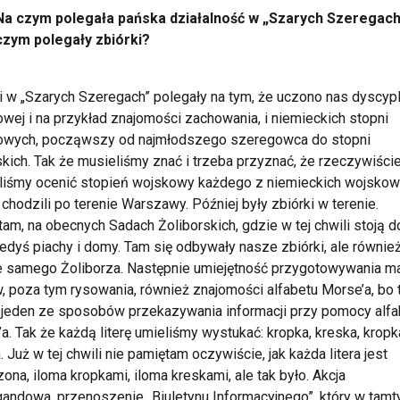
Na czym polegała pańska działalność w „Szarych Szeregach
czym polegały zbiórki?
i w „Szarych Szeregach” polegały na tym, że uczono nas dyscypl
wej i na przykład znajomości zachowania, i niemieckich stopni
owych, począwszy od najmłodszego szeregowca do stopni
skich. Tak że musieliśmy znać i trzeba przyznać, że rzeczywiści
iliśmy ocenić stopień wojskowy każdego z niemieckich wojskow
 chodzili po terenie Warszawy. Później były zbiórki w terenie.
am, na obecnych Sadach Żoliborskich, gdzie w tej chwili stoją d
iedyś piachy i domy. Tam się odbywały nasze zbiórki, ale równie
e samego Żoliborza. Następnie umiejętność przygotowywania m
, poza tym rysowania, również znajomości alfabetu Morse’a, bo 
jeden ze sposobów przekazywania informacji przy pomocy alfa
a. Tak że każdą literę umieliśmy wystukać: kropka, kreska, kropk
. Już w tej chwili nie pamiętam oczywiście, jak każda litera jest
ona, iloma kropkami, iloma kreskami, ale tak było. Akcja
andowa, przenoszenie „Biuletynu Informacyjnego”, który w tam