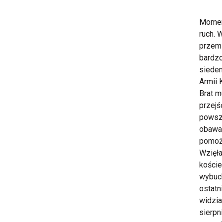
Momen
ruch. 
przemi
bardzo
siedem
Armii 
Brat m
przejś
powsze
obawa
pomoż
Wzięła
koście
wybuch
ostatn
widzia
sierpn