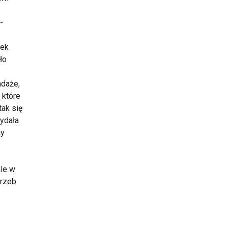
-
zek
ło
ndaże,
 które
ak się
zydała
cy
le w
trzeb