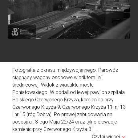
w
t
a
w
Fotografia z okresu międzywojennego. Parowóz
N
ciągnący wagony osobowe wiadktem linii
D
średnicowej. Widok z wiaduktu mostu
A
Poniatowskiego. W oddali od lewej: pawilon szpitala
Ź
Polskiego Czerwonego Krzyża, kamienica przy
Czerwonego Krzyża 9, Czerwonego Krzyża 11, nr 13
i nr 15 (róg Dobra). Po prawej zabudowania na
posesji al. 3-ego Maja 22/24 oraz tylne elewacje
kamienic przy Czerwonego Krzyża 3 i ...
Czytaj więcej