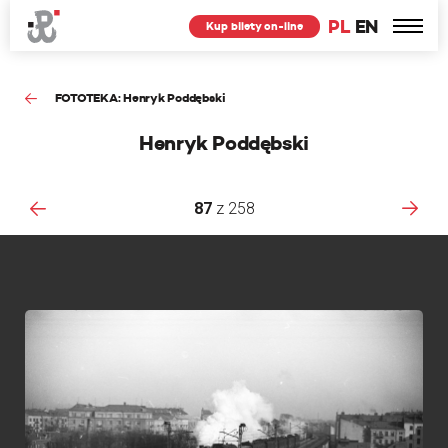
PL
EN
Kup bilety on-line
FOTOTEKA: Henryk Poddębski
Henryk Poddębski
87
z
258
F
p