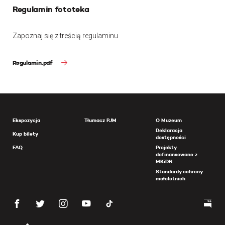
Regulamin fototeka
Zapoznaj się z treścią regulaminu
Regulamin.pdf
Ekspozycja
Tłumacz PJM
O Muzeum
Deklaracja
Kup bilety
dostępności
FAQ
Projekty
dofinansowane z
MKiDN
Standardy ochrony
małoletnich