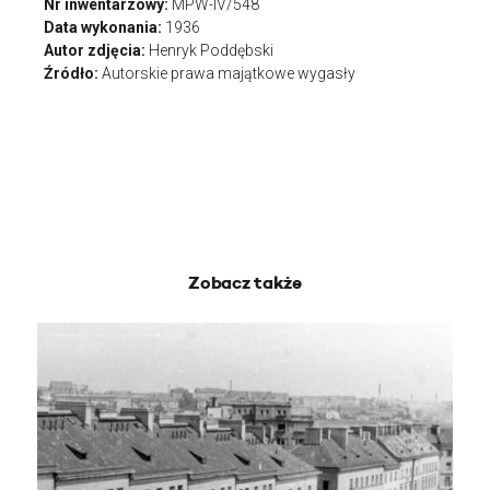
Nr inwentarzowy:
MPW-IV/548
Data wykonania:
1936
Autor zdjęcia:
Henryk Poddębski
Źródło:
Autorskie prawa majątkowe wygasły
Zobacz także