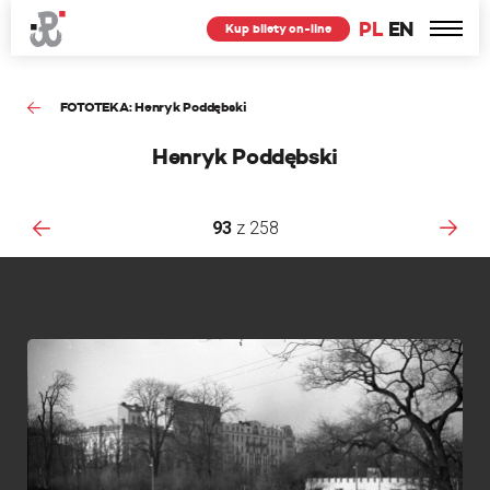
PL
EN
Kup bilety on-line
FOTOTEKA: Henryk Poddębski
Henryk Poddębski
93
z
258
F
n