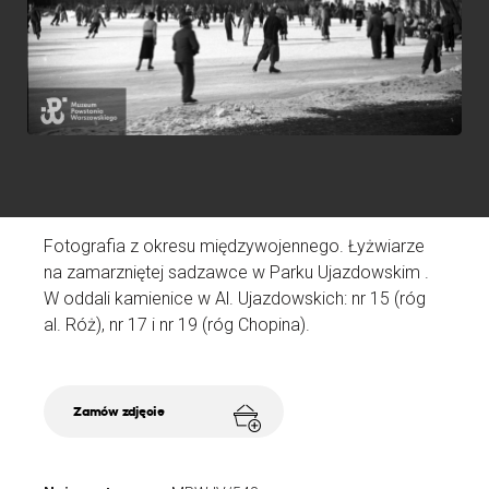
W
a
N
D
Fotografia z okresu międzywojennego. Łyżwiarze
A
na zamarzniętej sadzawce w Parku Ujazdowskim .
Ź
W oddali kamienice w Al. Ujazdowskich: nr 15 (róg
al. Róż), nr 17 i nr 19 (róg Chopina).
Zamów zdjęcie