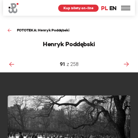
PL
EN
Kup bilety on-line
FOTOTEKA: Henryk Poddębski
Henryk Poddębski
91
z
258
F
n