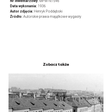
Nr inwentarzowy:
MPW-IV/546
Data wykonania:
1936
Autor zdjęcia:
Henryk Poddębski
Źródło:
Autorskie prawa majątkowe wygasły
Zobacz także