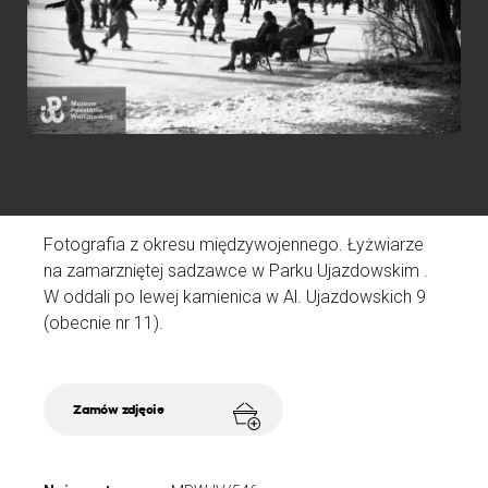
W
(
N
D
Fotografia z okresu międzywojennego. Łyżwiarze
A
na zamarzniętej sadzawce w Parku Ujazdowskim .
Ź
W oddali po lewej kamienica w Al. Ujazdowskich 9
(obecnie nr 11).
Zamów zdjęcie