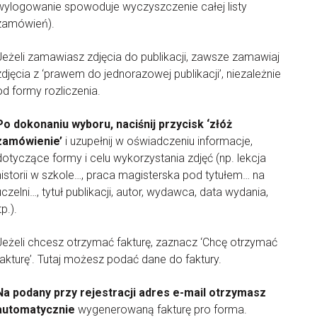
wylogowanie spowoduje wyczyszczenie całej listy
zamówień).
Jeżeli zamawiasz zdjęcia do publikacji, zawsze zamawiaj
zdjęcia z ‘prawem do jednorazowej publikacji’, niezależnie
od formy rozliczenia.
Po dokonaniu wyboru, naciśnij przycisk ‘złóż
zamówienie’
i uzupełnij w oświadczeniu informacje,
dotyczące formy i celu wykorzystania zdjęć (np. lekcja
historii w szkole…, praca magisterska pod tytułem… na
uczelni…, tytuł publikacji, autor, wydawca, data wydania,
tp.).
Jeżeli chcesz otrzymać fakturę, zaznacz ‘Chcę otrzymać
fakturę’. Tutaj możesz podać dane do faktury.
Na podany przy rejestracji adres e-mail otrzymasz
automatycznie
wygenerowaną fakturę pro forma.