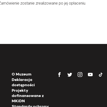
Zamówienie zostanie zrealizowane po jej opłaceniu.
O Muzeum
Deklaracja
dostępności
Projekty
dofinansowane z
MKiDN
Standardy ochrony