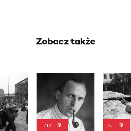
Zobacz także
1713
87