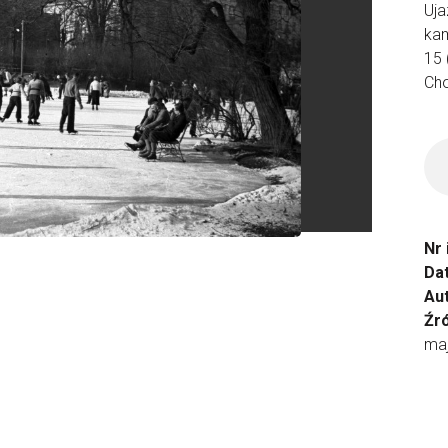
Uja
kam
15 
Cho
Nr
Da
Aut
Źr
ma