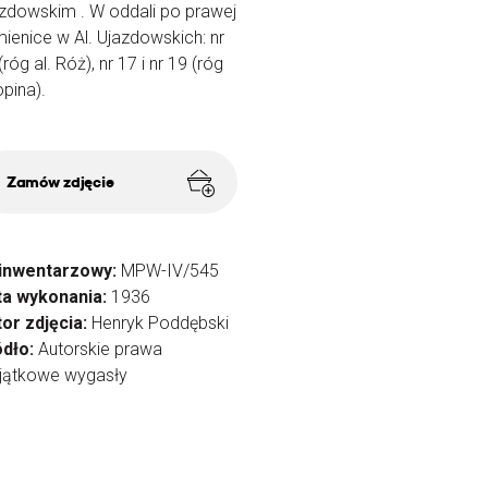
zdowskim . W oddali po prawej
ienice w Al. Ujazdowskich: nr
(róg al. Róż), nr 17 i nr 19 (róg
pina).
Zamów zdjęcie
 inwentarzowy:
MPW-IV/545
ta wykonania:
1936
or zdjęcia:
Henryk Poddębski
ódło:
Autorskie prawa
jątkowe wygasły