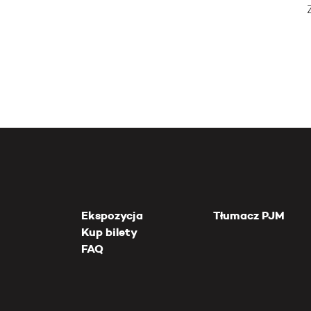
Ekspozycja
Tłumacz PJM
Kup bilety
FAQ