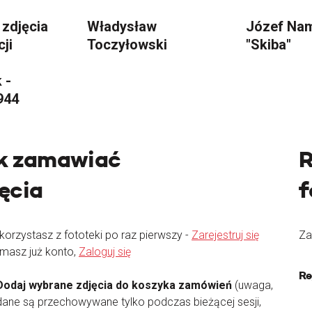
 zdjęcia
Władysław
Józef Na
cji
Toczyłowski
"Skiba"
 -
944
k zamawiać
R
jęcia
f
 korzystasz z fototeki po raz pierwszy -
Zarejestruj się
Za
 masz już konto,
Zaloguj się
Re
Dodaj wybrane zdjęcia do koszyka zamówień
(uwaga,
dane są przechowywane tylko podczas bieżącej sesji,