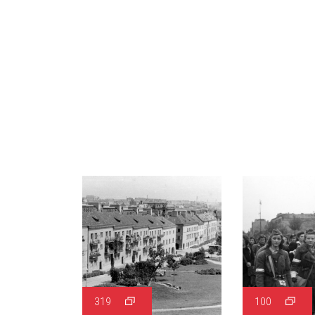
319
100