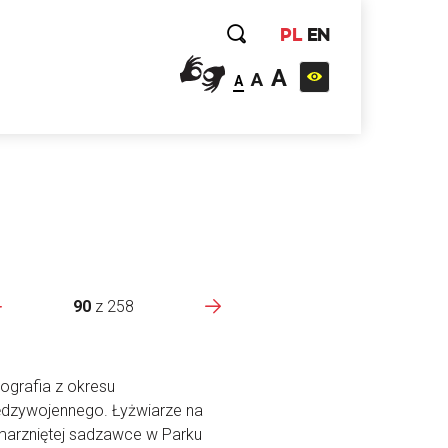
PL
EN
A
A
A
90
z
258
ografia z okresu
dzywojennego. Łyżwiarze na
arzniętej sadzawce w Parku