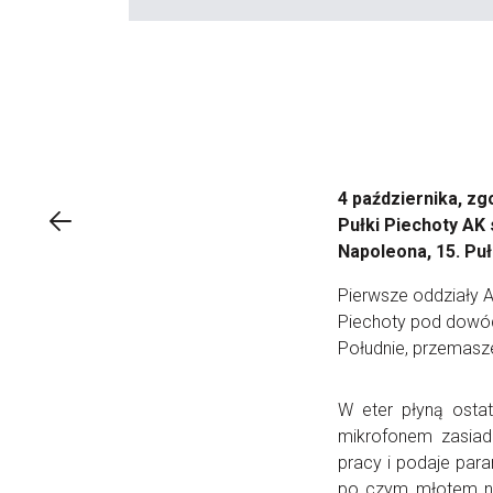
4 października, zg
Pułki Piechoty AK 
Napoleona, 15. Puł
Pierwsze oddziały A
Piechoty pod dowód
Południe, przemaszer
W eter płyną ostat
mikrofonem zasiad
pracy i podaje para
po czym młotem ni