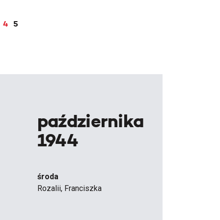
4
5
października
1944
środa
Rozalii, Franciszka