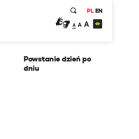
PL
EN
A
A
A
Powstanie dzień po
dniu