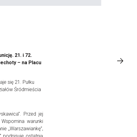
cję. 21. i 72.
iechoty – na Placu
je się 21. Pułku
ziałów Śródmieścia
skawica”. Przed jej
. Wspomina warunki
anie „Warszawiankę”,
podpisuje ostatnią