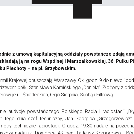
odnie z umową kapitulacyjną oddziały powstańcze zdają amuni
składają ją na rogu Wspólnej i Marszałkowskiej, 36. Pułku P
ku Piechoty – na pl. Grzybowskim.
rmii Krajowej opuszczają Warszawę. Ok. godz. 9 do niewoli odda
ztwem ppłk. Stanisława Kamińskiego „Daniela”. Złożony z odd
owuje ul. Śniadeckich, 6-go Sierpnia, Suchą i Filtrową.
nie audycje powstańczego Polskiego Radia i radiostacji „Bły
a tego dnia szef techniczny, Jan Georgica „Grzegorzewicz”
metry techniczne radiostacji. O godz. 19.30 nadaje na pożegn
szczy nadajnik. Dowódca AK gen. Tadeusz Komorowski „Bór” 