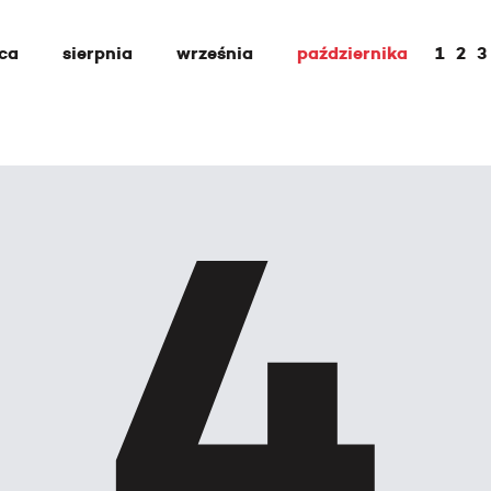
pca
sierpnia
września
października
1
2
3
4