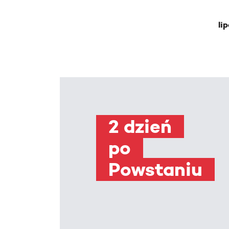
li
2 dzień
po
Powstaniu