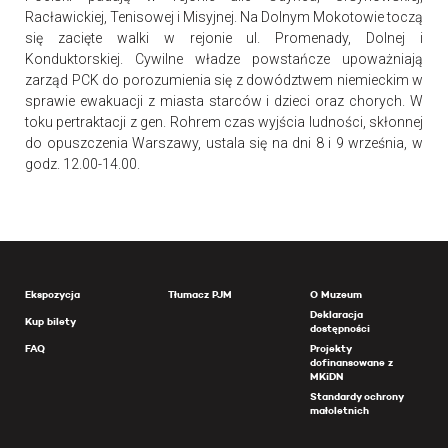
Racławickiej, Tenisowej i Misyjnej. Na Dolnym Mokotowie toczą
się zacięte walki w rejonie ul. Promenady, Dolnej i
Konduktorskiej. Cywilne władze powstańcze upoważniają
zarząd PCK do porozumienia się z dowództwem niemieckim w
sprawie ewakuacji z miasta starców i dzieci oraz chorych. W
toku pertraktacji z gen. Rohrem czas wyjścia ludności, skłonnej
do opuszczenia Warszawy, ustala się na dni 8 i 9 września, w
godz. 12.00-14.00.
Ekspozycja
Tłumacz PJM
O Muzeum
Deklaracja
Kup bilety
dostępności
FAQ
Projekty
dofinansowane z
MKiDN
Standardy ochrony
małoletnich