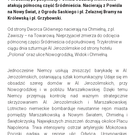
atakują północną część Śródmieścia. Nacierają z Powiśla
na Nowy Świat, z Ogrodu Saskiego i pl. Żelaznej Bramy na
Królewską i pl. Grzybowski.
Od strony Dworca Głównego nacierają na Chmielną, z pl.
Zawiszy – na Towarową. Nieprzyjaciel zmierza do odcięcia
północnej części Śródmieścia od południowej. Trzykrotnie w
ciągu dnia szturmuje Al. Jerozolimskie od strony hotelu
„Polonia” oraz ulice Nowogrodzką, Widok i Chmielną.
Jednocześnie Niemcy usiłują zniszczyć barykadę w Al.
Jerozolimskich, osłaniającą szlak komunikacyjny. Udaje się im
obsadzić szereg domów w Al. Jerozolimskich, przy
Nowogrodzkiej i w pobliżu Marszałkowskiej. Dzięki temu
Niemcy przejmują kontrolę nad ważnym strategicznie
skrzyżowaniem Al. Jerozolimskich i Marszałkowskiej.
Lotnictwo niemieckie bombarduje nieustannie rejon miasta
pomiędzy Marszałkowską a Nowym Światem, Chmielną i
Świętokrzyską. Największych zniszczeń doznają okolice Placu
Napoleona. Trwa intensywny ostrzał artyleryjski Mokotowa.
Pociski padają w rejonie ulic Odyńca, Ursynowskiej,