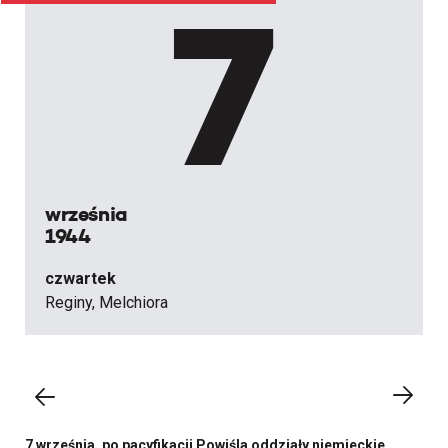
7
września
1944
czwartek
Reginy, Melchiora
7 września, po pacyfikacji Powiśla oddziały niemieckie