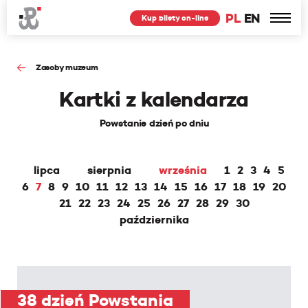
PL
EN
Kup bilety on-line
Zasoby muzeum
Kartki z kalendarza
Powstanie dzień po dniu
lipca
sierpnia
września
1
2
3
4
5
6
7
8
9
10
11
12
13
14
15
16
17
18
19
20
21
22
23
24
25
26
27
28
29
30
października
38 dzień Powstania