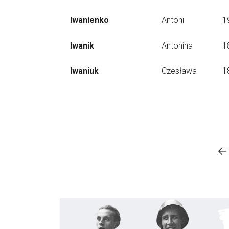
Iwanienko
Antoni
1
Iwanik
Antonina
1
Iwaniuk
Czesława
1