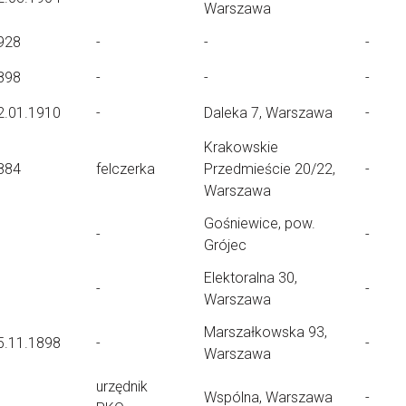
Warszawa
928
-
-
-
898
-
-
-
2.01.1910
-
Daleka 7, Warszawa
-
Krakowskie
884
felczerka
Przedmieście 20/22,
-
Warszawa
Gośniewice, pow.
-
-
Grójec
Elektoralna 30,
-
-
Warszawa
Marszałkowska 93,
5.11.1898
-
-
Warszawa
urzędnik
Wspólna, Warszawa
-