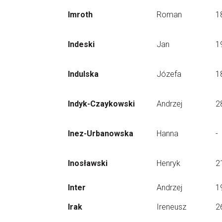
Imroth
Roman
1
Indeski
Jan
1
Indulska
Józefa
1
Indyk-Czaykowski
Andrzej
2
Inez-Urbanowska
Hanna
-
Inosławski
Henryk
2
Inter
Andrzej
1
Irak
Ireneusz
2