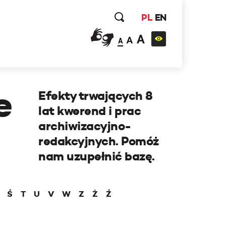
PL
EN
A
A
A
e
Efekty trwających 8
lat kwerend i prac
archiwizacyjno-
redakcyjnych. Pomóż
nam uzupełnić bazę.
Ś
T
U
V
W
Z
Ż
Ź