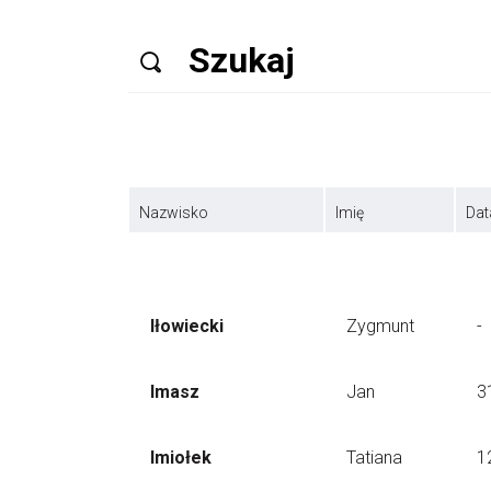
Nazwisko
Imię
Dat
Iłowiecki
Zygmunt
-
Imasz
Jan
3
Imiołek
Tatiana
1