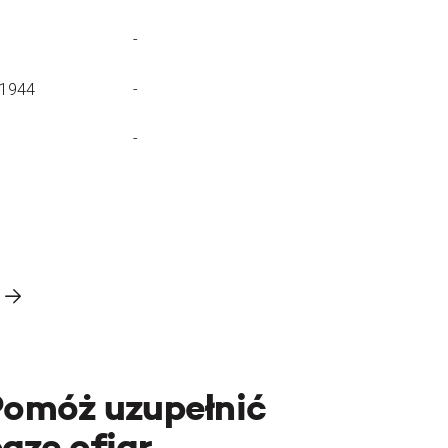
-
.1944
-
-
Pomóż uzupełnić
azę ofiar