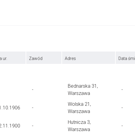
a ur.
Zawód
Adres
Data śmi
Bednarska 31,
-
-
Warszawa
Wolska 21,
1.10.1906
-
-
Warszawa
Hutnicza 3,
2.11.1900
-
-
Warszawa