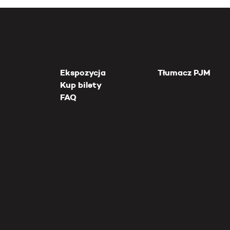
Ekspozycja
Tłumacz PJM
Kup bilety
FAQ