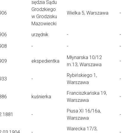
sędzia Sądu
Grodzkiego
906
Wielka 5, Warszawa
-
w Grodzisku
Mazowiecki
906
urzędnik
-
-
908
-
-
-
Młynarska 10/12
909
ekspedientka
-
m.13, Warszawa
Rybińskiego 1,
933
-
-
Warszawa
Franciszkańska 19,
886
kuśnierka
-
Warszawa
Piusa XI 16/16a,
2.1881
-
-
Warszawa
Warecka 17/3,
2.03.1904
-
-