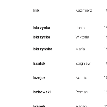
Irlik
Kazimierz
1
Iskrzycka
Janina
1
Iskrzycka
Wiktoria
1
Iskrzyńska
Maria
1
Issalski
Zbigniew
1
Iszejer
Natalia
1
Iszkowski
Roman
1
Iwanek
Marian
2