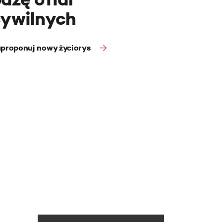
cywilnych
proponuj nowy życiorys