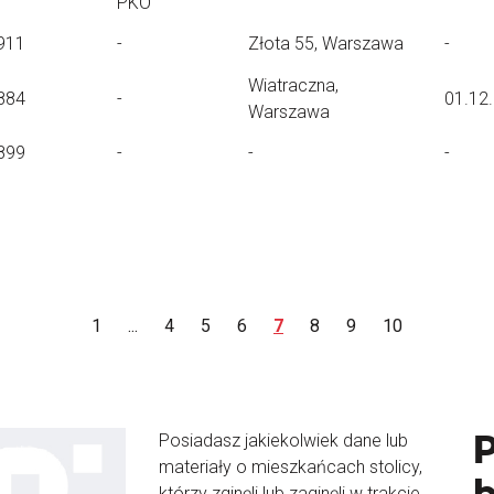
PKO
911
-
Złota 55, Warszawa
-
Wiatraczna,
884
-
01.12
Warszawa
899
-
-
-
1
...
4
5
6
7
8
9
10
Posiadasz jakiekolwiek dane lub
materiały o mieszkańcach stolicy,
b
którzy zginęli lub zaginęli w trakcie