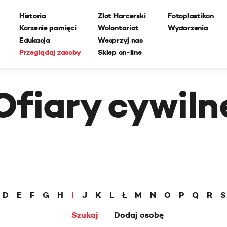
Historia
Zlot Harcerski
Fotoplastikon
Korzenie pamięci
Wolontariat
Wydarzenia
Edukacja
Wesprzyj nas
Przeglądaj zasoby
Sklep on-line
Ofiary cywiln
D
E
F
G
H
I
J
K
L
Ł
M
N
O
P
Q
R
S
Szukaj
Dodaj osobę