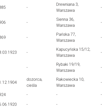
Drewniana 3,
885
-
-
Warszawa
Sienna 36,
906
-
-
Warszawa
Pańska 77,
869
-
-
Warszawa
Kapucyńska 15/12,
8.03.1923
-
-
Warszawa
Rybaki 19/19,
-
-
Warszawa
dozorca,
Rakowiecka 10,
1.12.1904
-
cieśla
Warszawa
924
-
-
-
6.06.1920
-
-
-