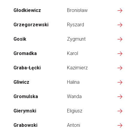
Głodkiewicz
Bronisław
Grzegorzewski
Ryszard
Gosik
Zygmunt
Gromadka
Karol
Graba-Łęcki
Kazimierz
Gliwicz
Halina
Gromulska
Wanda
Gierymski
Eligiusz
Grabowski
Antoni