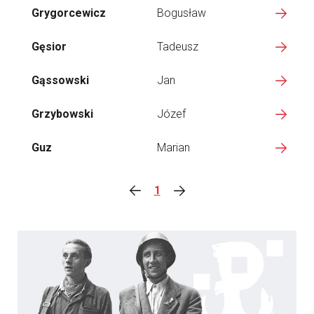
Grygorcewicz
Bogusław
Gęsior
Tadeusz
Gąssowski
Jan
Grzybowski
Józef
Guz
Marian
1