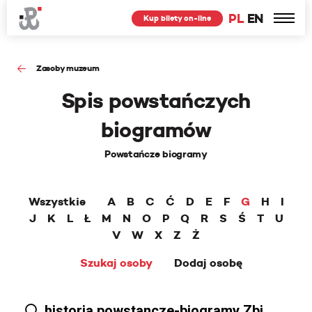
PL
EN
Kup bilety on-line
Zasoby muzeum
Spis powstańczych
biogramów
Powstańcze biogramy
Wszystkie
A
B
C
Ć
D
E
F
G
H
I
J
K
L
Ł
M
N
O
P
Q
R
S
Ś
T
U
V
W
X
Z
Ż
Szukaj osoby
Dodaj osobę