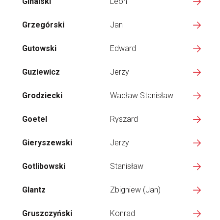
Ginalski
Leon
Grzegórski
Jan
Gutowski
Edward
Guziewicz
Jerzy
Grodziecki
Wacław Stanisław
Goetel
Ryszard
Gieryszewski
Jerzy
Gotlibowski
Stanisław
Glantz
Zbigniew (Jan)
Gruszczyński
Konrad