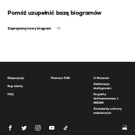
Pomóż uzupełnić bazę biogramów
Zaproponuj nowy biogram
Ekspozycja
Tłumacz PJM
O Muzeum
Deklaracja
Kup bilety
dostępności
FAQ
Projekty
dofinansowane z
MKiDN
Standardy ochrony
małoletnich