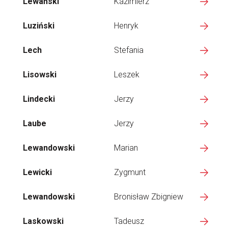
Lewański
Kazimierz
Luziński
Henryk
Lech
Stefania
Lisowski
Leszek
Lindecki
Jerzy
Laube
Jerzy
Lewandowski
Marian
Lewicki
Zygmunt
Lewandowski
Bronisław Zbigniew
Laskowski
Tadeusz