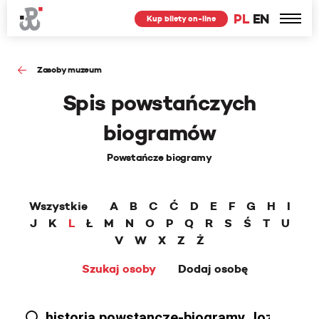
PL
EN
Kup bilety on-line
Zasoby muzeum
Spis powstańczych
biogramów
Powstańcze biogramy
Wszystkie
A
B
C
Ć
D
E
F
G
H
I
J
K
L
Ł
M
N
O
P
Q
R
S
Ś
T
U
V
W
X
Z
Ż
Szukaj osoby
Dodaj osobę