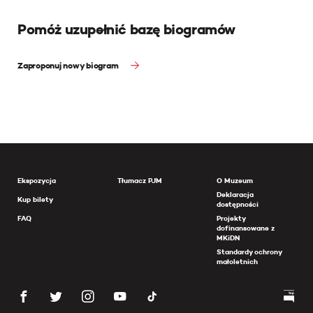
Pomóż uzupełnić bazę biogramów
Zaproponuj nowy biogram
Ekspozycja
Tłumacz PJM
O Muzeum
Deklaracja
Kup bilety
dostępności
FAQ
Projekty
dofinansowane z
MKiDN
Standardy ochrony
małoletnich