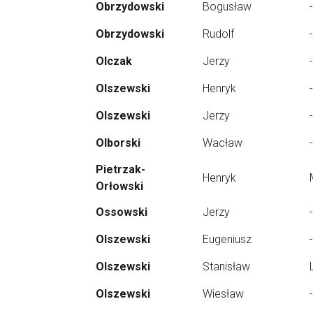
Obrzydowski
Bogusław
-
Obrzydowski
Rudolf
-
Olczak
Jerzy
-
Olszewski
Henryk
-
Olszewski
Jerzy
-
Olborski
Wacław
-
Pietrzak-
Henryk
Orłowski
Ossowski
Jerzy
-
Olszewski
Eugeniusz
-
Olszewski
Stanisław
Olszewski
Wiesław
-