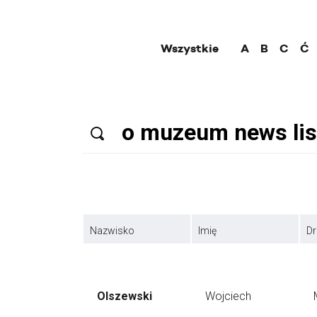
Wszystkie
A
B
C
Ć
Nazwisko
Imię
Dr
Olszewski
Wojciech