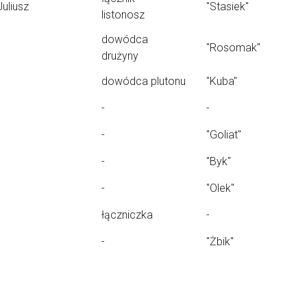
Juliusz
"Stasiek"
listonosz
dowódca
"Rosomak"
drużyny
dowódca plutonu
"Kuba"
-
-
-
"Goliat"
-
"Byk"
-
"Olek"
łączniczka
-
-
"Żbik"