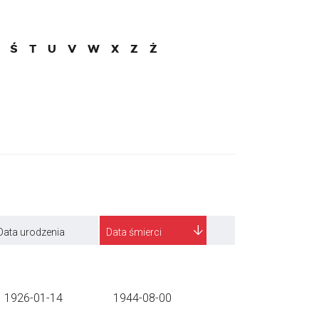
Ś
T
U
V
W
X
Z
Ż
Data urodzenia
Data śmierci
1926-01-14
1944-08-00