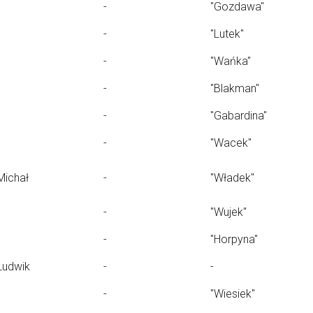
-
"Gozdawa"
-
"Lutek"
-
"Wańka"
-
"Blakman"
-
"Gabardina"
-
"Wacek"
Michał
-
"Władek"
-
"Wujek"
-
"Horpyna"
Ludwik
-
-
-
"Wiesiek"