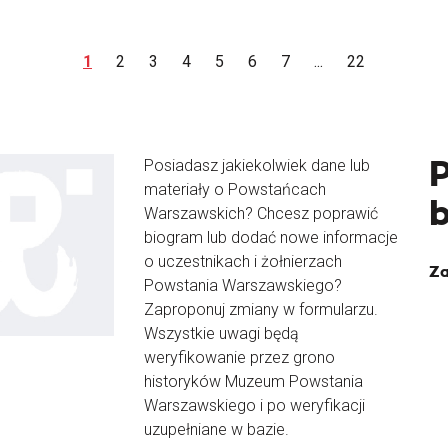
1
2
3
4
5
6
7
...
22
Posiadasz jakiekolwiek dane lub
materiały o Powstańcach
Warszawskich? Chcesz poprawić
biogram lub dodać nowe informacje
o uczestnikach i żołnierzach
Za
Powstania Warszawskiego?
Zaproponuj zmiany w formularzu.
Wszystkie uwagi będą
weryfikowanie przez grono
historyków Muzeum Powstania
Warszawskiego i po weryfikacji
uzupełniane w bazie.