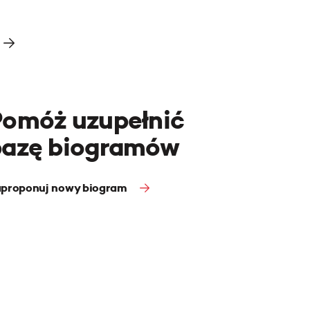
Pomóż uzupełnić
bazę biogramów
proponuj nowy biogram