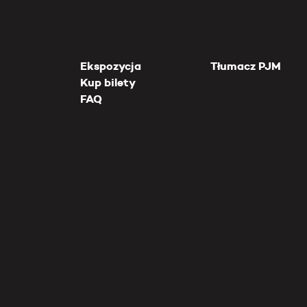
Ekspozycja
Tłumacz PJM
Kup bilety
FAQ