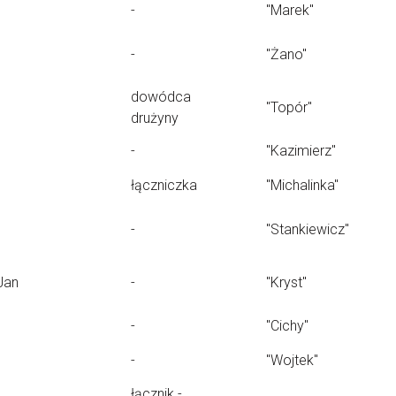
-
"Marek"
-
"Żano"
dowódca
"Topór"
drużyny
-
"Kazimierz"
łączniczka
"Michalinka"
-
"Stankiewicz"
Jan
-
"Kryst"
-
"Cichy"
-
"Wojtek"
łącznik -