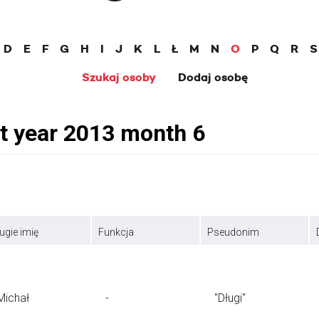
D
E
F
G
H
I
J
K
L
Ł
M
N
O
P
Q
R
S
Szukaj osoby
Dodaj osobę
ugie imię
Funkcja
Pseudonim
Michał
-
"Długi"