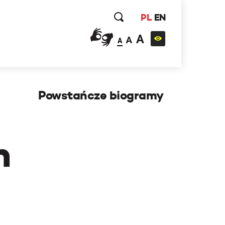
PL
EN
A
A
A
Powstańcze biogramy
h