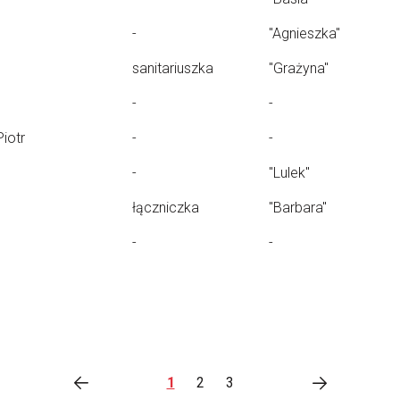
-
"Agnieszka"
sanitariuszka
"Grażyna"
-
-
Piotr
-
-
-
"Lulek"
łączniczka
"Barbara"
-
-
1
2
3