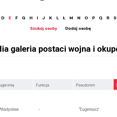
D
E
F
G
H
I
J
K
L
Ł
M
N
O
P
Q
R
S
Szukaj osoby
Dodaj osobę
ugie imię
Funkcja
Pseudonim
Władysław
-
"Eugeniusz"