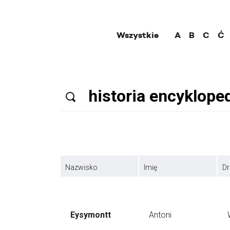
Wszystkie
A
B
C
Ć
Nazwisko
Imię
Dr
Eysymontt
Antoni