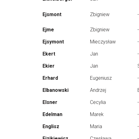
Ejsmont
Zbigniew
-
Ejme
Zbigniew
-
Ejsymont
Mieczysław
-
Ekert
Jan
-
Ekier
Jan
Erhard
Eugeniusz
-
Elbanowski
Andrzej
Elsner
Cecylia
-
Edelman
Marek
-
Englisz
Maria
-
Eizikiewicz
Czesława
-