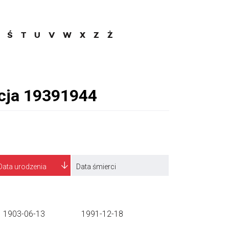
Ś
T
U
V
W
X
Z
Ż
Data urodzenia
Data śmierci
1903-06-13
1991-12-18