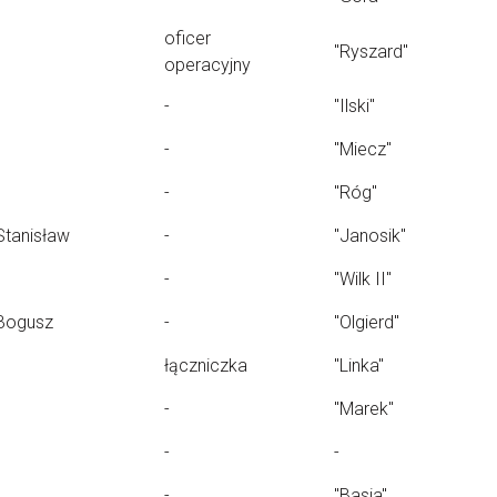
oficer
"Ryszard"
operacyjny
-
"Ilski"
-
"Miecz"
-
"Róg"
Stanisław
-
"Janosik"
-
"Wilk II"
Bogusz
-
"Olgierd"
łączniczka
"Linka"
-
"Marek"
-
-
-
"Basia"