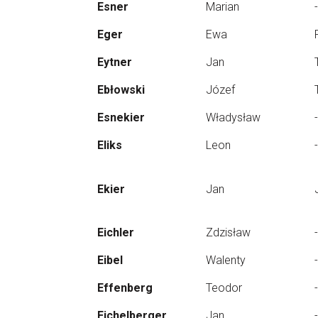
Esner
Marian
-
Eger
Ewa
Eytner
Jan
Ebłowski
Józef
Esnekier
Władysław
-
Eliks
Leon
-
Ekier
Jan
Eichler
Zdzisław
-
Eibel
Walenty
-
Effenberg
Teodor
-
Eichelberger
Jan
-