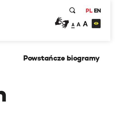
PL
EN
A
A
A
Powstańcze biogramy
h