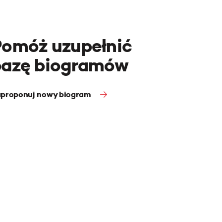
Pomóż uzupełnić
bazę biogramów
proponuj nowy biogram