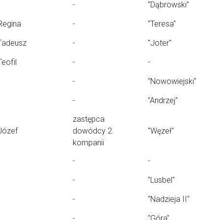
-
"Dąbrowski"
Regina
-
"Teresa"
Tadeusz
-
"Joter"
Teofil
-
-
-
"Nowowiejski"
-
"Andrzej"
zastępca
Józef
dowódcy 2.
"Węzeł"
kompanii
-
-
-
"Lusbel"
-
"Nadzieja II"
-
"Góra"