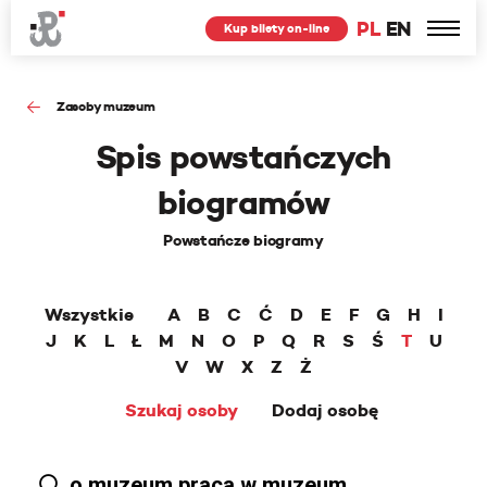
PL
EN
Kup bilety on-line
Zasoby muzeum
Spis powstańczych
biogramów
Powstańcze biogramy
Wszystkie
A
B
C
Ć
D
E
F
G
H
I
J
K
L
Ł
M
N
O
P
Q
R
S
Ś
T
U
V
W
X
Z
Ż
Szukaj osoby
Dodaj osobę