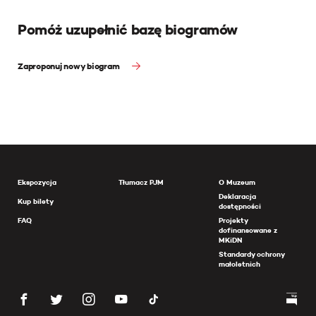
Pomóż uzupełnić bazę biogramów
Zaproponuj nowy biogram
Ekspozycja
Tłumacz PJM
O Muzeum
Deklaracja
Kup bilety
dostępności
FAQ
Projekty
dofinansowane z
MKiDN
Standardy ochrony
małoletnich