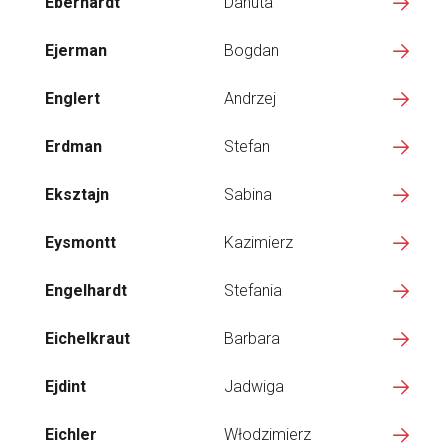
Eberhardt
Danuta
Ejerman
Bogdan
Englert
Andrzej
Erdman
Stefan
Eksztajn
Sabina
Eysmontt
Kazimierz
Engelhardt
Stefania
Eichelkraut
Barbara
Ejdint
Jadwiga
Eichler
Włodzimierz