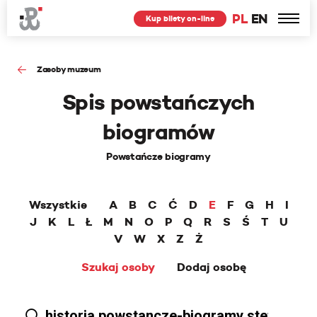
PL
EN
Kup bilety on-line
Zasoby muzeum
Spis powstańczych
biogramów
Powstańcze biogramy
Wszystkie
A
B
C
Ć
D
E
F
G
H
I
J
K
L
Ł
M
N
O
P
Q
R
S
Ś
T
U
V
W
X
Z
Ż
Szukaj osoby
Dodaj osobę