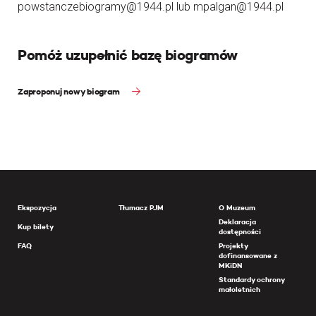
powstanczebiogramy@1944.pl lub mpalgan@1944.pl
Pomóż uzupełnić bazę biogramów
Zaproponuj nowy biogram
Ekspozycja
Tłumacz PJM
O Muzeum
Deklaracja
Kup bilety
dostępności
FAQ
Projekty
dofinansowane z
MKiDN
Standardy ochrony
małoletnich