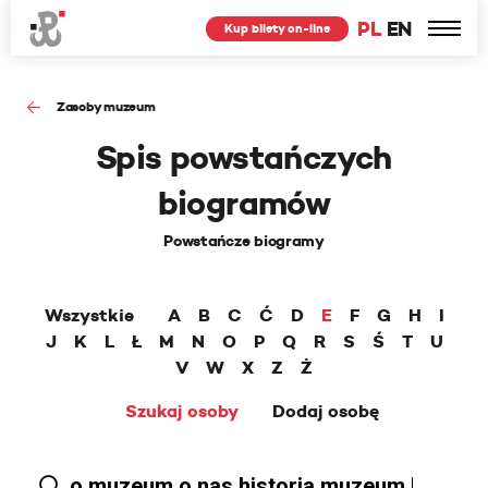
PL
EN
Kup bilety on-line
Zasoby muzeum
Spis powstańczych
biogramów
Powstańcze biogramy
Wszystkie
A
B
C
Ć
D
E
F
G
H
I
J
K
L
Ł
M
N
O
P
Q
R
S
Ś
T
U
V
W
X
Z
Ż
Szukaj osoby
Dodaj osobę