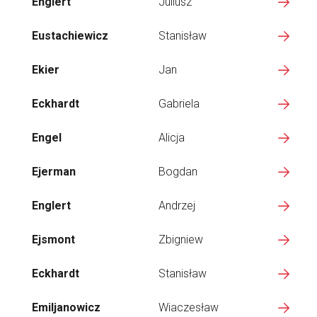
Englert
Juliusz
Eustachiewicz
Stanisław
Ekier
Jan
Eckhardt
Gabriela
Engel
Alicja
Ejerman
Bogdan
Englert
Andrzej
Ejsmont
Zbigniew
Eckhardt
Stanisław
Emiljanowicz
Wiaczesław