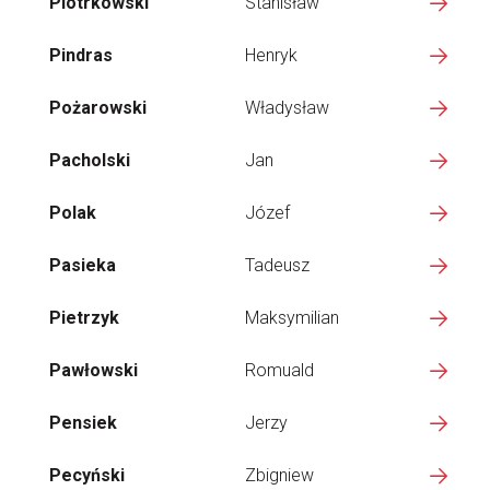
Piotrkowski
Stanisław
Pindras
Henryk
Pożarowski
Władysław
Pacholski
Jan
Polak
Józef
Pasieka
Tadeusz
Pietrzyk
Maksymilian
Pawłowski
Romuald
Pensiek
Jerzy
Pecyński
Zbigniew