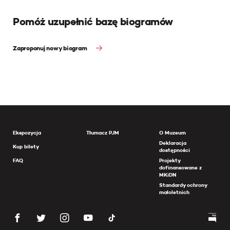
Pomóż uzupełnić bazę biogramów
Zaproponuj nowy biogram
Ekspozycja
Tłumacz PJM
O Muzeum
Deklaracja
Kup bilety
dostępności
FAQ
Projekty
dofinansowane z
MKiDN
Standardy ochrony
małoletnich