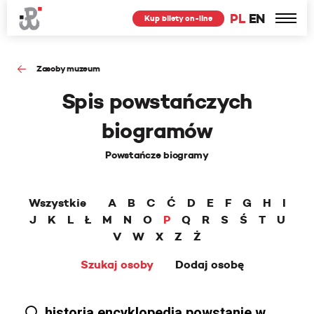
PL
EN
Kup bilety on-line
Zasoby muzeum
Spis powstańczych
biogramów
Powstańcze biogramy
Wszystkie
A
B
C
Ć
D
E
F
G
H
I
J
K
L
Ł
M
N
O
P
Q
R
S
Ś
T
U
V
W
X
Z
Ż
Szukaj osoby
Dodaj osobę