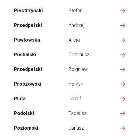
Piestrzyński
Stefan
Przedpełski
Andrzej
Pawłowska
Alicja
Puchalski
Cezariusz
Przedpełski
Zbigniew
Proszowski
Henryk
Pluta
Józef
Podolski
Tadeusz
Poziomski
Janusz