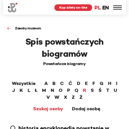
PL
EN
Kup bilety on-line
Zasoby muzeum
Spis powstańczych
biogramów
Powstańcze biogramy
Wszystkie
A
B
C
Ć
D
E
F
G
H
I
J
K
L
Ł
M
N
O
P
Q
R
S
Ś
T
U
V
W
X
Z
Ż
Szukaj osoby
Dodaj osobę