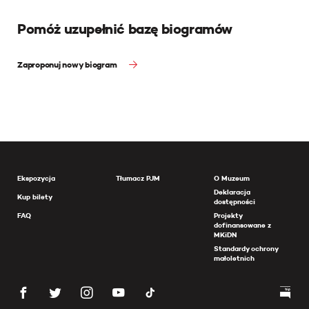
Pomóż uzupełnić bazę biogramów
Zaproponuj nowy biogram
Ekspozycja
Tłumacz PJM
O Muzeum
Deklaracja
Kup bilety
dostępności
FAQ
Projekty
dofinansowane z
MKiDN
Standardy ochrony
małoletnich