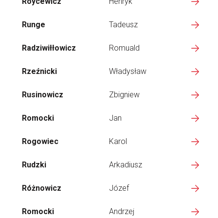
Roycewicz
Henryk
Runge
Tadeusz
Radziwiłłowicz
Romuald
Rzeźnicki
Władysław
Rusinowicz
Zbigniew
Romocki
Jan
Rogowiec
Karol
Rudzki
Arkadiusz
Różnowicz
Józef
Romocki
Andrzej