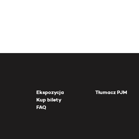
Ekspozycja
Tłumacz PJM
Kup bilety
FAQ