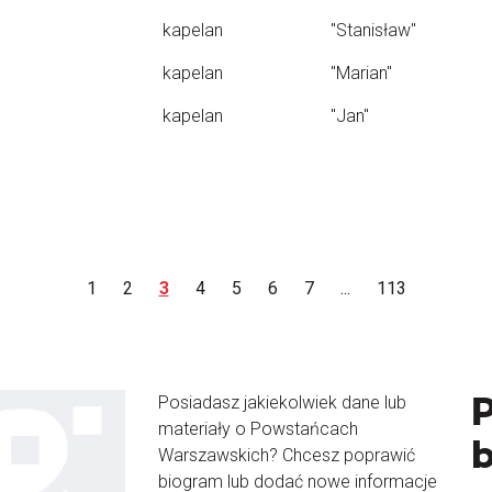
kapelan
"Stanisław"
kapelan
"Marian"
kapelan
"Jan"
1
2
3
4
5
6
7
...
113
Posiadasz jakiekolwiek dane lub
materiały o Powstańcach
Warszawskich? Chcesz poprawić
biogram lub dodać nowe informacje