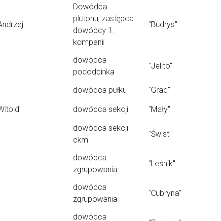
Dowódca
plutonu, zastępca
Andrzej
"Budrys"
dowódcy 1.
kompanii
dowódca
"Jelito"
pododcinka
dowódca pułku
"Grad"
Witold
dowódca sekcji
"Mały"
dowódca sekcji
"Świst"
ckm
dowódca
"Leśnik"
zgrupowania
dowódca
"Cubryna"
zgrupowania
dowódca