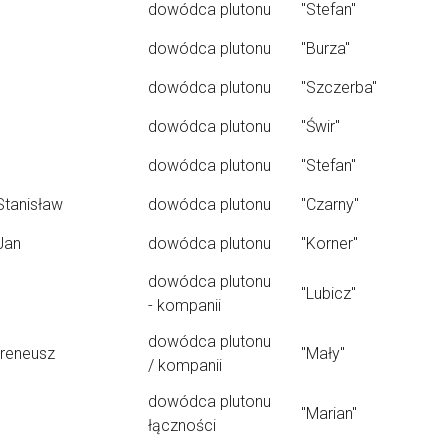
dowódca plutonu
"Stefan"
dowódca plutonu
"Burza"
dowódca plutonu
"Szczerba"
dowódca plutonu
"Świr"
dowódca plutonu
"Stefan"
Stanisław
dowódca plutonu
"Czarny"
Jan
dowódca plutonu
"Korner"
dowódca plutonu
"Lubicz"
- kompanii
dowódca plutonu
Ireneusz
"Mały"
/ kompanii
dowódca plutonu
"Marian"
łączności