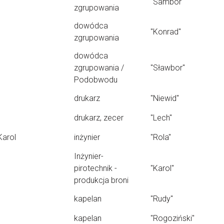
"Sambor"
zgrupowania
dowódca
"Konrad"
zgrupowania
dowódca
zgrupowania /
"Sławbor"
Podobwodu
drukarz
"Niewid"
drukarz, zecer
"Lech"
Karol
inżynier
"Rola"
Inżynier-
pirotechnik -
"Karol"
produkcja broni
kapelan
"Rudy"
kapelan
"Rogoziński"