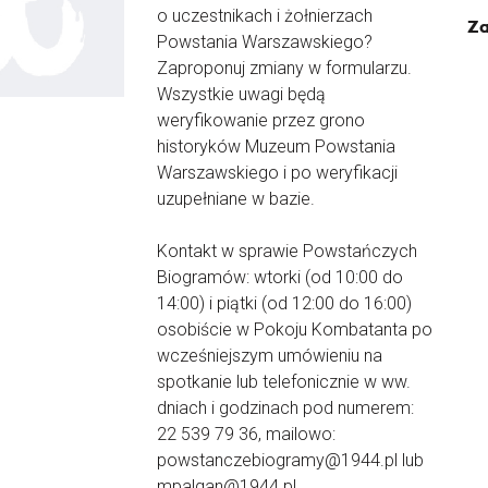
o uczestnikach i żołnierzach
Za
Powstania Warszawskiego?
Zaproponuj zmiany w formularzu.
Wszystkie uwagi będą
weryfikowanie przez grono
historyków Muzeum Powstania
Warszawskiego i po weryfikacji
uzupełniane w bazie.
Kontakt w sprawie Powstańczych
Biogramów: wtorki (od 10:00 do
14:00) i piątki (od 12:00 do 16:00)
osobiście w Pokoju Kombatanta po
wcześniejszym umówieniu na
spotkanie lub telefonicznie w ww.
dniach i godzinach pod numerem:
22 539 79 36, mailowo:
powstanczebiogramy@1944.pl lub
mpalgan@1944.pl