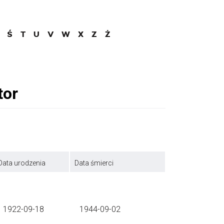
Ś
T
U
V
W
X
Z
Ż
Data urodzenia
Data śmierci
1922-09-18
1944-09-02