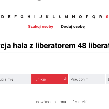
D
E
F
G
H
I
J
K
L
Ł
M
N
O
P
Q
R
S
Szukaj osoby
Dodaj osobę
ugie imię
Funkcja
Pseudonim
dowódca plutonu
"Mietek"