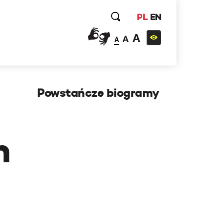
PL
EN
A
A
A
Powstańcze biogramy
h