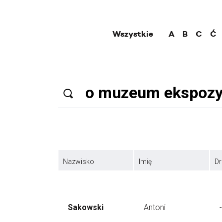
Wszystkie
A
B
C
Ć
Nazwisko
Imię
Dr
Sakowski
Antoni
-