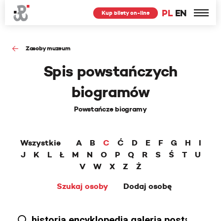
PL
EN
Kup bilety on-line
Zasoby muzeum
Spis powstańczych
biogramów
Powstańcze biogramy
Wszystkie
A
B
C
Ć
D
E
F
G
H
I
J
K
L
Ł
M
N
O
P
Q
R
S
Ś
T
U
V
W
X
Z
Ż
Szukaj osoby
Dodaj osobę