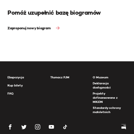
Pomóż uzupełnić bazę biogramów
Zaproponuj nowy biogram
Ekspozycja
Tłumacz PJM
O Muzeum
Deklaracja
Kup bilety
dostępności
FAQ
Projekty
dofinansowane z
MKiDN
Standardy ochrony
małoletnich