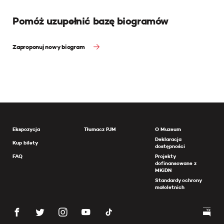
Pomóż uzupełnić bazę biogramów
Zaproponuj nowy biogram
Ekspozycja
Tłumacz PJM
O Muzeum
Deklaracja
Kup bilety
dostępności
FAQ
Projekty
dofinansowane z
MKiDN
Standardy ochrony
małoletnich