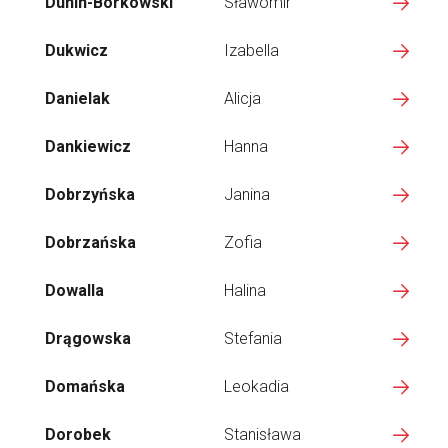
Dunin-Borkowski
Sławomir
Dukwicz
Izabella
Danielak
Alicja
Dankiewicz
Hanna
Dobrzyńska
Janina
Dobrzańska
Zofia
Dowalla
Halina
Drągowska
Stefania
Domańska
Leokadia
Dorobek
Stanisława