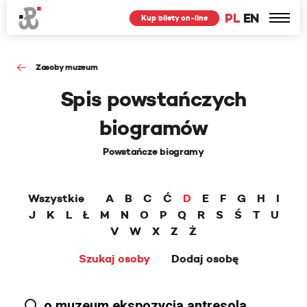
PL
EN
Kup bilety on-line
Zasoby muzeum
Spis powstańczych
biogramów
Powstańcze biogramy
Wszystkie
A
B
C
Ć
D
E
F
G
H
I
J
K
L
Ł
M
N
O
P
Q
R
S
Ś
T
U
V
W
X
Z
Ż
Szukaj osoby
Dodaj osobę