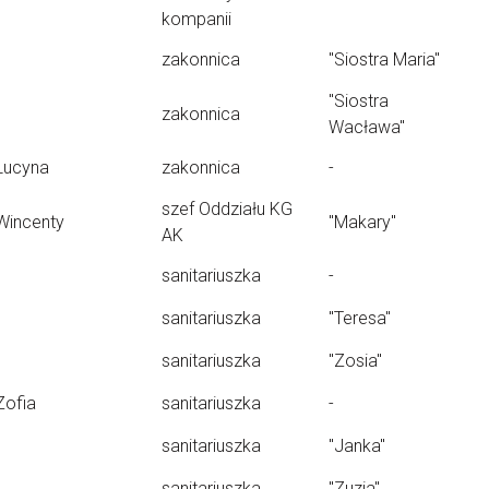
kompanii
zakonnica
"Siostra Maria"
"Siostra
zakonnica
Wacława"
Lucyna
zakonnica
-
szef Oddziału KG
Wincenty
"Makary"
AK
sanitariuszka
-
sanitariuszka
"Teresa"
sanitariuszka
"Zosia"
Zofia
sanitariuszka
-
sanitariuszka
"Janka"
sanitariuszka
"Zuzia"