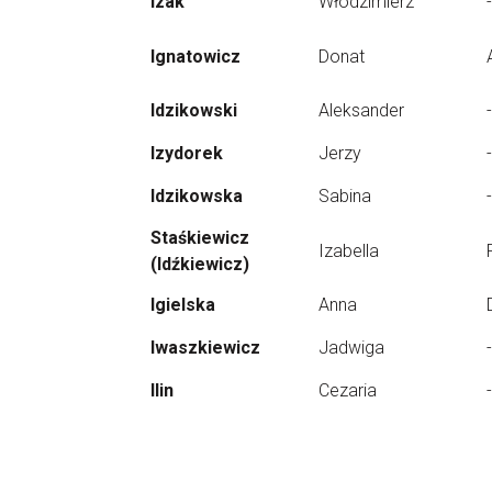
Izak
Włodzimierz
-
Ignatowicz
Donat
Idzikowski
Aleksander
-
Izydorek
Jerzy
-
Idzikowska
Sabina
-
Staśkiewicz
Izabella
(Idźkiewicz)
Igielska
Anna
Iwaszkiewicz
Jadwiga
-
Ilin
Cezaria
-