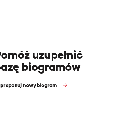
Pomóż uzupełnić
bazę biogramów
proponuj nowy biogram