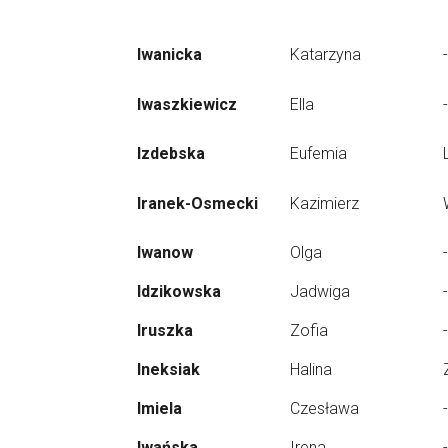
Iwanicka
Katarzyna
-
Iwaszkiewicz
Ella
-
Izdebska
Eufemia
Iranek-Osmecki
Kazimierz
Iwanow
Olga
-
Idzikowska
Jadwiga
-
Iruszka
Zofia
-
Ineksiak
Halina
Imiela
Czesława
-
Iwańska
Irena
-