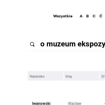
Wszystkie
A
B
C
Ć
Nazwisko
Imię
Dr
Iwanowski
Wacław
-