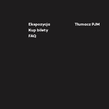
Ekspozycja
Tłumacz PJM
Kup bilety
FAQ