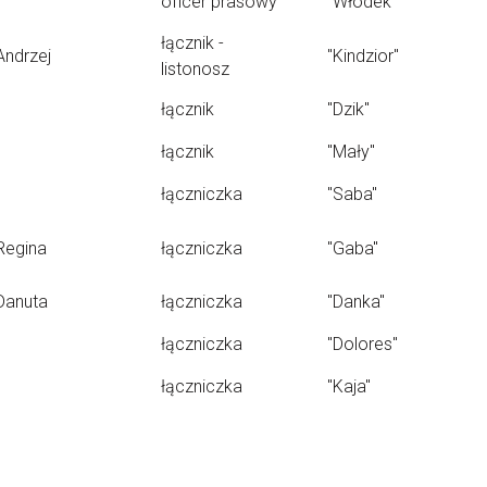
oficer prasowy
"Włodek"
łącznik -
Andrzej
"Kindzior"
listonosz
łącznik
"Dzik"
łącznik
"Mały"
łączniczka
"Saba"
Regina
łączniczka
"Gaba"
Danuta
łączniczka
"Danka"
łączniczka
"Dolores"
łączniczka
"Kaja"