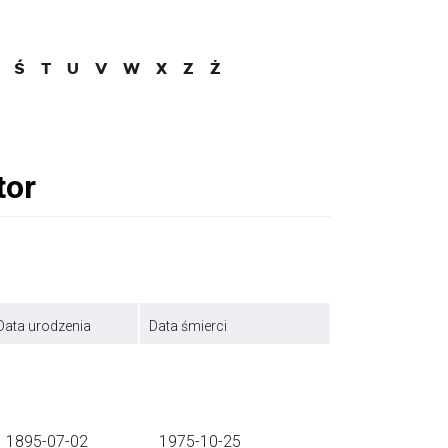
Ś
T
U
V
W
X
Z
Ż
Data urodzenia
Data śmierci
1895-07-02
1975-10-25