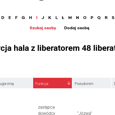
D
E
F
G
H
I
J
K
L
Ł
M
N
O
P
Q
R
S
Szukaj osoby
Dodaj osobę
ugie imię
Funkcja
Pseudonim
zastępca
dowódcy
"Józwa"