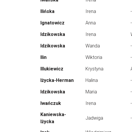
Ilińska
Irena
-
Ignatowicz
Anna
-
Idzikowska
Irena
Idzikowska
Wanda
-
Ilin
Wiktoria
-
Illukiewicz
Krystyna
Iżycka-Herman
Halina
-
Idzikowska
Maria
-
Iwańczuk
Irena
-
Kaniewska-
Jadwiga
-
Iżycka