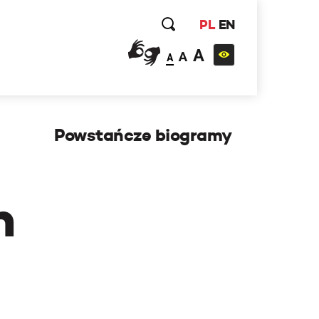
PL
EN
A
A
A
Powstańcze biogramy
h