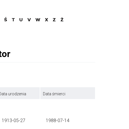
Ś
T
U
V
W
X
Z
Ż
Data urodzenia
Data śmierci
1913-05-27
1988-07-14