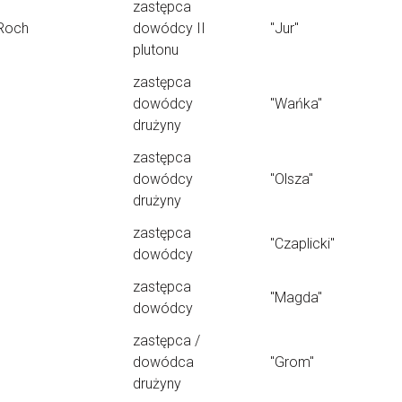
zastępca
Roch
dowódcy II
"Jur"
plutonu
zastępca
dowódcy
"Wańka"
drużyny
zastępca
dowódcy
"Olsza"
drużyny
zastępca
"Czaplicki"
dowódcy
zastępca
"Magda"
dowódcy
zastępca /
dowódca
"Grom"
drużyny