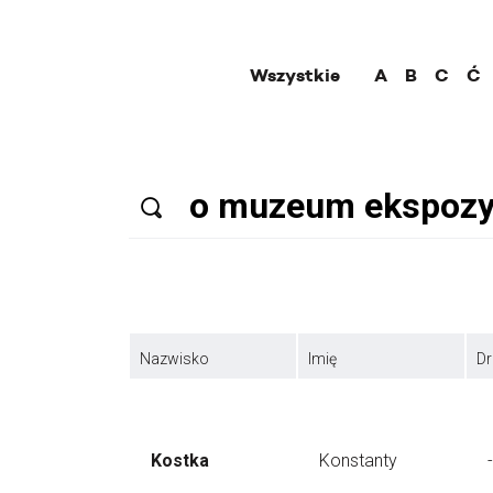
Wszystkie
A
B
C
Ć
Nazwisko
Imię
Dr
Kostka
Konstanty
-