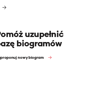
Pomóż uzupełnić
bazę biogramów
proponuj nowy biogram