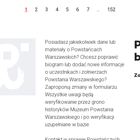
1
2
3
4
5
6
7
...
152
Posiadasz jakiekolwiek dane lub
materiały o Powstańcach
Warszawskich? Chcesz poprawić
biogram lub dodać nowe informacje
o uczestnikach i żołnierzach
Za
Powstania Warszawskiego?
Zaproponuj zmiany w formularzu.
Wszystkie uwagi będą
weryfikowanie przez grono
historyków Muzeum Powstania
Warszawskiego i po weryfikacji
uzupełniane w bazie.
Kontakt w sprawie Powstańczych