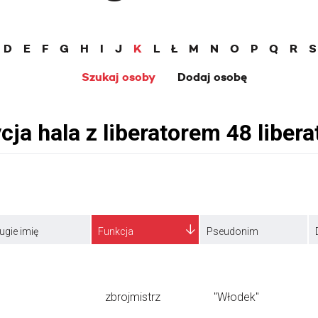
D
E
F
G
H
I
J
K
L
Ł
M
N
O
P
Q
R
S
Szukaj osoby
Dodaj osobę
ugie imię
Funkcja
Pseudonim
zbrojmistrz
"Włodek"