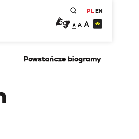
PL
EN
A
A
A
Powstańcze biogramy
h