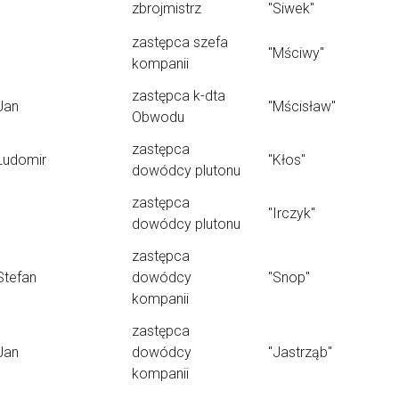
zbrojmistrz
"Siwek"
zastępca szefa
"Mściwy"
kompanii
zastępca k-dta
Jan
"Mścisław"
Obwodu
zastępca
Ludomir
"Kłos"
dowódcy plutonu
zastępca
"Irczyk"
dowódcy plutonu
zastępca
Stefan
dowódcy
"Snop"
kompanii
zastępca
Jan
dowódcy
"Jastrząb"
kompanii