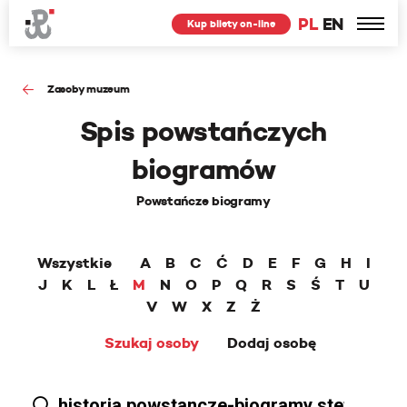
PL
EN
Kup bilety on-line
Zasoby muzeum
Spis powstańczych
biogramów
Powstańcze biogramy
Wszystkie
A
B
C
Ć
D
E
F
G
H
I
J
K
L
Ł
M
N
O
P
Q
R
S
Ś
T
U
V
W
X
Z
Ż
Szukaj osoby
Dodaj osobę