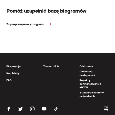
Pomóż uzupełnić bazę biogramów
Zaproponuj nowy biogram
Ekspozycja
Tłumacz PJM
O Muzeum
Deklaracja
Kup bilety
dostępności
FAQ
Projekty
dofinansowane z
MKiDN
Standardy ochrony
małoletnich