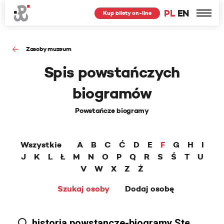
PL
EN
Kup bilety on-line
Zasoby muzeum
Spis powstańczych
biogramów
Powstańcze biogramy
Wszystkie
A
B
C
Ć
D
E
F
G
H
I
J
K
L
Ł
M
N
O
P
Q
R
S
Ś
T
U
V
W
X
Z
Ż
Szukaj osoby
Dodaj osobę