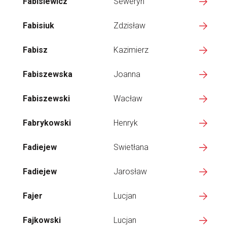
Fabisiewicz
Seweryn
Fabisiuk
Zdzisław
Fabisz
Kazimierz
Fabiszewska
Joanna
Fabiszewski
Wacław
Fabrykowski
Henryk
Fadiejew
Swietłana
Fadiejew
Jarosław
Fajer
Lucjan
Fajkowski
Lucjan