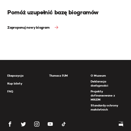
Pomóż uzupełnić bazę biogramów
Zaproponuj nowy biogram
Ekspozycja
Tłumacz PJM
O Muzeum
Deklaracja
Kup bilety
dostępności
FAQ
Projekty
dofinansowane z
MKiDN
Standardy ochrony
małoletnich