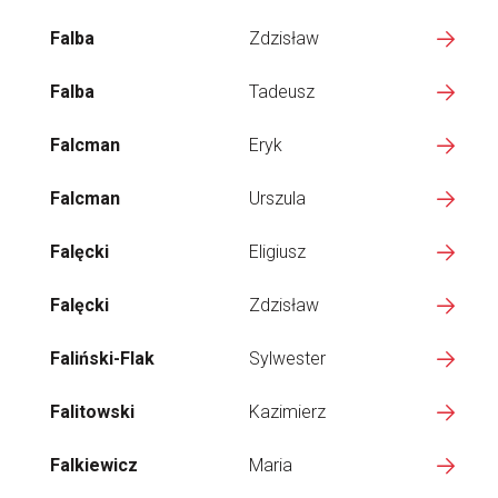
Falba
Zdzisław
Falba
Tadeusz
Falcman
Eryk
Falcman
Urszula
Falęcki
Eligiusz
Falęcki
Zdzisław
Faliński-Flak
Sylwester
Falitowski
Kazimierz
Falkiewicz
Maria