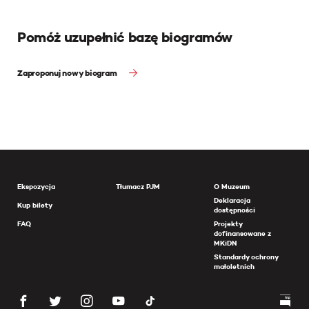
Pomóż uzupełnić bazę biogramów
Zaproponuj nowy biogram
Ekspozycja
Tłumacz PJM
O Muzeum
Deklaracja
Kup bilety
dostępności
FAQ
Projekty
dofinansowane z
MKiDN
Standardy ochrony
małoletnich