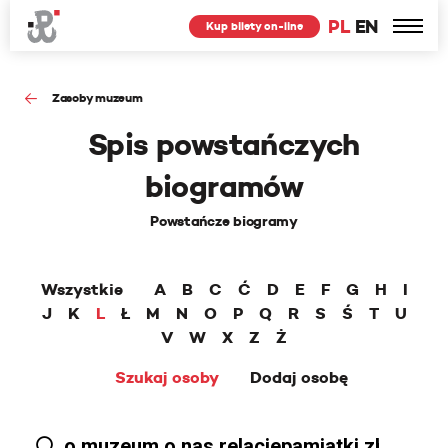
PL
EN
Kup bilety on-line
Zasoby muzeum
Spis powstańczych
biogramów
Powstańcze biogramy
Wszystkie
A
B
C
Ć
D
E
F
G
H
I
J
K
L
Ł
M
N
O
P
Q
R
S
Ś
T
U
V
W
X
Z
Ż
Szukaj osoby
Dodaj osobę