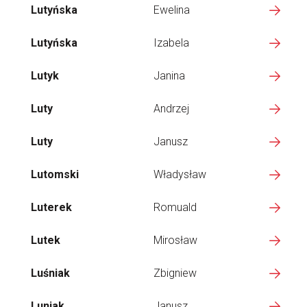
Lutyńska
Ewelina
Lutyńska
Izabela
Lutyk
Janina
Luty
Andrzej
Luty
Janusz
Lutomski
Władysław
Luterek
Romuald
Lutek
Mirosław
Luśniak
Zbigniew
Luniak
Janusz