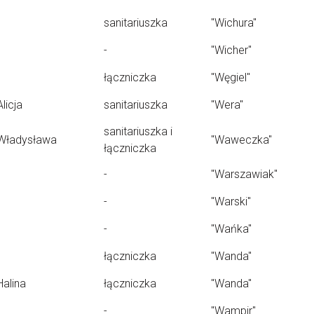
sanitariuszka
"Wichura"
-
"Wicher"
łączniczka
"Węgiel"
Alicja
sanitariuszka
"Wera"
sanitariuszka i
Władysława
"Waweczka"
łączniczka
-
"Warszawiak"
-
"Warski"
-
"Wańka"
łączniczka
"Wanda"
Halina
łączniczka
"Wanda"
-
"Wampir"