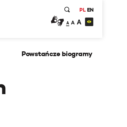
PL
EN
A
A
A
Powstańcze biogramy
h