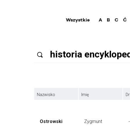
Wszystkie
A
B
C
Ć
Nazwisko
Imię
Dr
Ostrowski
Zygmunt
-