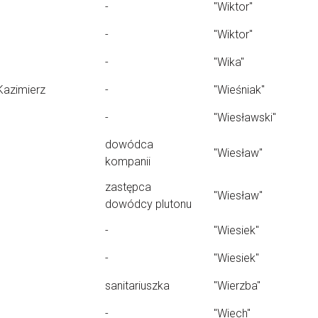
-
"Wiktor"
-
"Wiktor"
-
"Wika"
Kazimierz
-
"Wieśniak"
-
"Wiesławski"
dowódca
"Wiesław"
kompanii
zastępca
"Wiesław"
dowódcy plutonu
-
"Wiesiek"
-
"Wiesiek"
sanitariuszka
"Wierzba"
-
"Wiech"