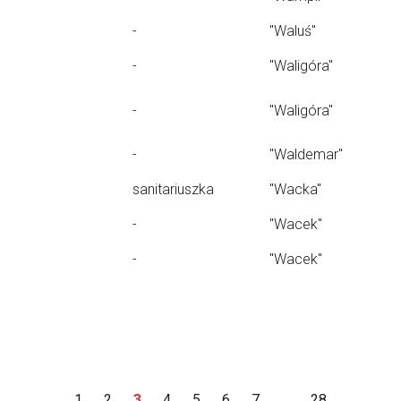
-
"Waluś"
-
"Waligóra"
-
"Waligóra"
-
"Waldemar"
sanitariuszka
"Wacka"
-
"Wacek"
-
"Wacek"
1
2
3
4
5
6
7
...
28