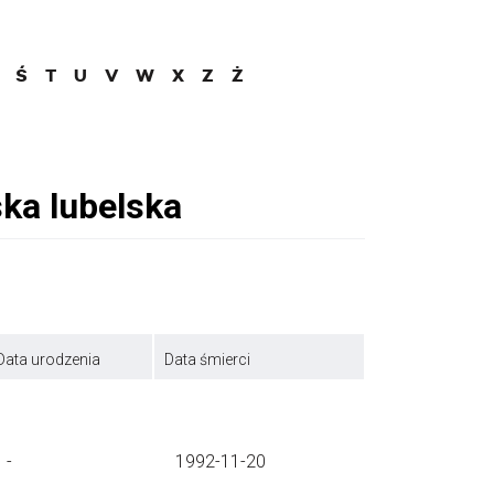
Ś
T
U
V
W
X
Z
Ż
Data urodzenia
Data śmierci
-
1992-11-20