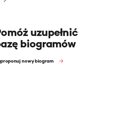
Pomóż uzupełnić
bazę biogramów
proponuj nowy biogram