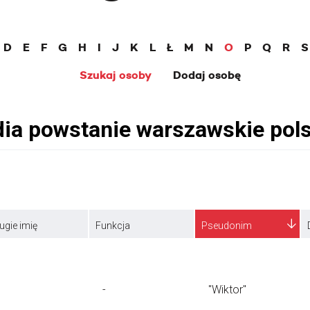
D
E
F
G
H
I
J
K
L
Ł
M
N
O
P
Q
R
S
Szukaj osoby
Dodaj osobę
ugie imię
Funkcja
Pseudonim
-
"Wiktor"