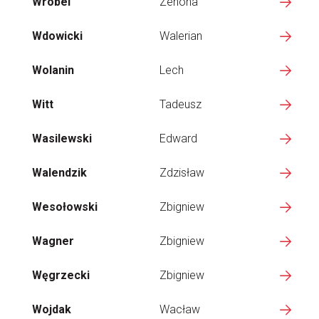
Wróbel
Zenona
Wdowicki
Walerian
Wolanin
Lech
Witt
Tadeusz
Wasilewski
Edward
Walendzik
Zdzisław
Wesołowski
Zbigniew
Wagner
Zbigniew
Węgrzecki
Zbigniew
Wojdak
Wacław