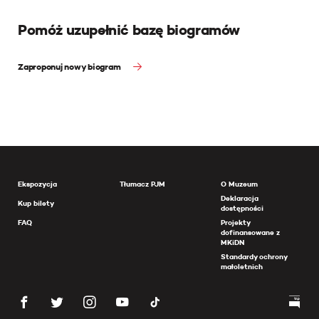
Pomóż uzupełnić bazę biogramów
Zaproponuj nowy biogram
Ekspozycja
Tłumacz PJM
O Muzeum
Deklaracja
Kup bilety
dostępności
FAQ
Projekty
dofinansowane z
MKiDN
Standardy ochrony
małoletnich