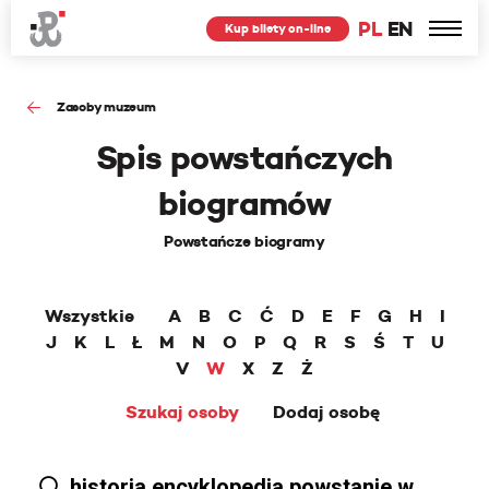
PL
EN
Kup bilety on-line
Zasoby muzeum
Spis powstańczych
biogramów
Powstańcze biogramy
Wszystkie
A
B
C
Ć
D
E
F
G
H
I
J
K
L
Ł
M
N
O
P
Q
R
S
Ś
T
U
V
W
X
Z
Ż
Szukaj osoby
Dodaj osobę