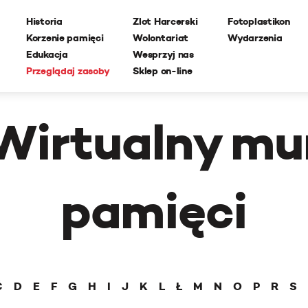
Historia
Zlot Harcerski
Fotoplastikon
Korzenie pamięci
Wolontariat
Wydarzenia
Edukacja
Wesprzyj nas
Przeglądaj zasoby
Sklep on-line
Wirtualny mu
pamięci
Ć
D
E
F
G
H
I
J
K
L
Ł
M
N
O
P
R
S