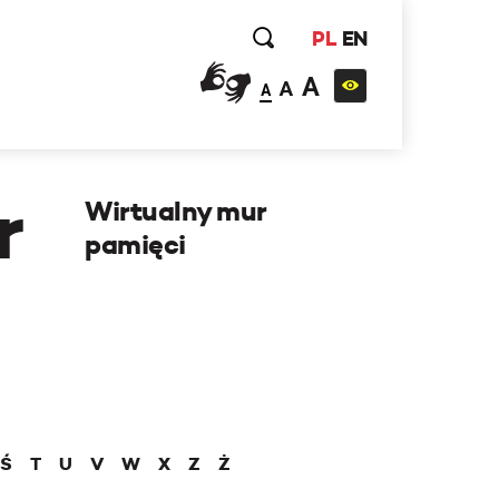
PL
EN
A
A
A
r
Wirtualny mur
pamięci
Ś
T
U
V
W
X
Z
Ż