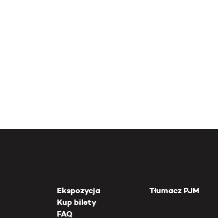
Ekspozycja
Tłumacz PJM
Kup bilety
FAQ