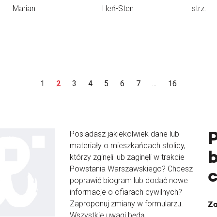
Marian
Heń-Sten
strz.
1
2
3
4
5
6
7
...
16
Posiadasz jakiekolwiek dane lub
materiały o mieszkańcach stolicy,
b
którzy zginęli lub zaginęli w trakcie
Powstania Warszawskiego? Chcesz
poprawić biogram lub dodać nowe
informacje o ofiarach cywilnych?
Zaproponuj zmiany w formularzu.
Za
Wszystkie uwagi będą