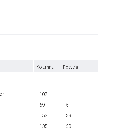
Kolumna
Pozycja
or.
107
1
69
5
152
39
135
53