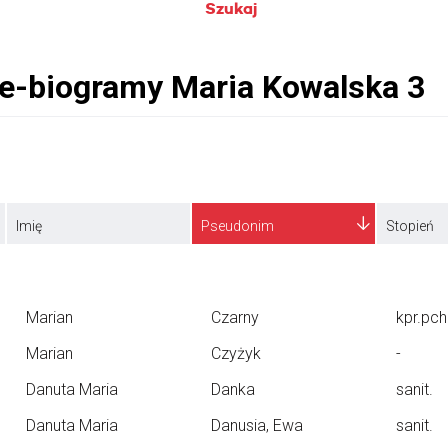
Szukaj
Imię
Pseudonim
Stopień
Marian
Czarny
kpr.pch
Marian
Czyżyk
-
Danuta Maria
Danka
sanit.
Danuta Maria
Danusia, Ewa
sanit.