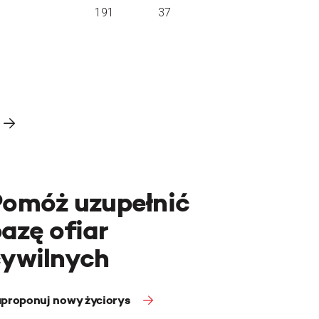
191
37
Pomóż uzupełnić
azę ofiar
cywilnych
proponuj nowy życiorys