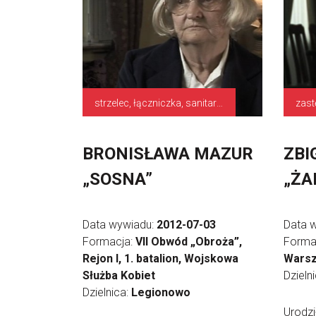
strzelec, łączniczka, sanitariuszka
BRONISŁAWA MAZUR
ZBI
„SOSNA”
„ŻA
Data wywiadu:
2012-07-03
Data 
Formacja:
VII Obwód „Obroża”,
Forma
Rejon I, 1. batalion, Wojskowa
Warsz
Służba Kobiet
Dzieln
Dzielnica:
Legionowo
Urodzi