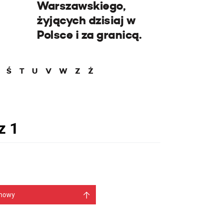
Warszawskiego,
żyjących dzisiaj w
Polsce i za granicą.
Ś
T
U
V
W
Z
Ż
mowy