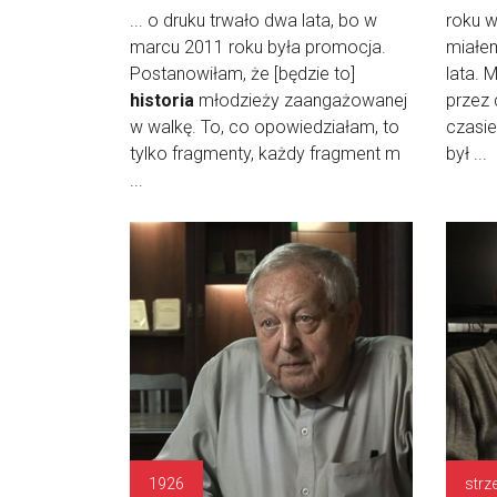
... o druku trwało dwa lata, bo w
roku 
marcu 2011 roku była promocja.
miałe
Postanowiłam, że [będzie to]
lata.
historia
młodzieży zaangażowanej
przez 
w walkę. To, co opowiedziałam, to
czasie
tylko fragmenty, każdy fragment m
był ...
...
1926
strz