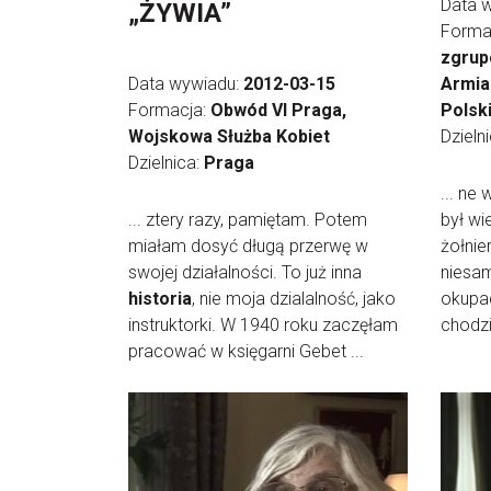
Data 
„ŻYWIA”
Forma
zgrup
Data wywiadu:
2012-03-15
Armia
Formacja:
Obwód VI Praga,
Polsk
Wojskowa Służba Kobiet
Dzieln
Dzielnica:
Praga
... ne
... ztery razy, pamiętam. Potem
był wi
miałam dosyć długą przerwę w
żołnie
swojej działalności. To już inna
niesam
historia
, nie moja dzialalność, jako
okupac
instruktorki. W 1940 roku zaczęłam
chodzi
pracować w księgarni Gebet ...