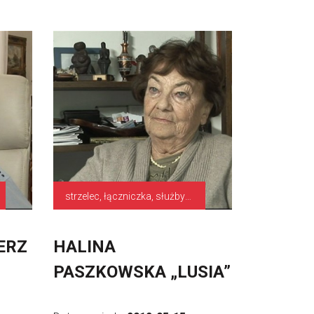
strzelec, łączniczka, służby pomocnicze
ERZ
HALINA
PASZKOWSKA „LUSIA”