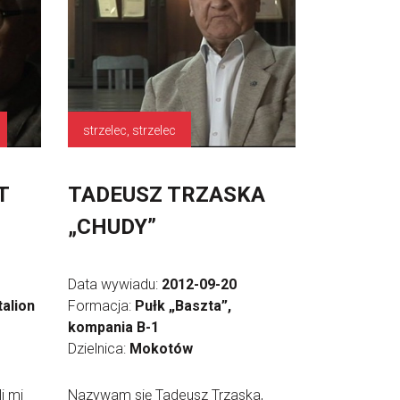
strzelec, strzelec
T
TADEUSZ TRZASKA
„CHUDY”
Data wywiadu:
2012-09-20
talion
Formacja:
Pułk „Baszta”,
kompania B-1
Dzielnica:
Mokotów
i mi
Nazywam się Tadeusz Trzaska,