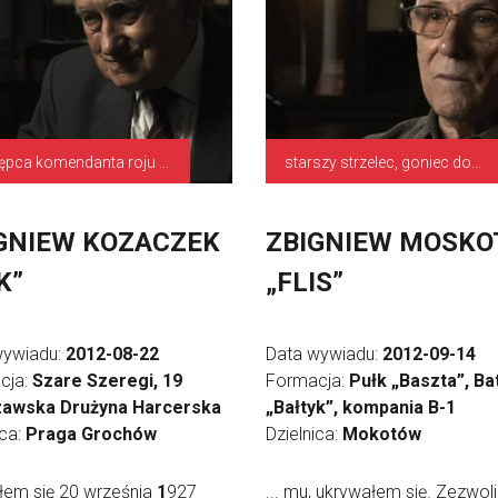
zastępca komendanta roju „Orły Podolskie”
starszy strzelec, goniec dowódcy batalionu
GNIEW KOZACZEK
ZBIGNIEW MOSKO
K”
„FLIS”
wywiadu:
2012-08-22
Data wywiadu:
2012-09-14
cja:
Szare Szeregi, 19
Formacja:
Pułk „Baszta”, Ba
awska Drużyna Harcerska
„Bałtyk”, kompania B-1
ica:
Praga Grochów
Dzielnica:
Mokotów
łem się 20 września
1
927
... mu, ukrywałem się. Zezwolil