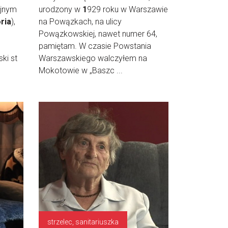
yjnym
urodzony w
1
929 roku w Warszawie
oria
),
na Powązkach, na ulicy
,
Powązkowskiej, nawet numer 64,
pamiętam. W czasie Powstania
ki st
Warszawskiego walczyłem na
Mokotowie w „Baszc ...
strzelec, sanitariuszka