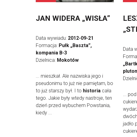
JAN WIDERA „WISŁA”
LES
„ST
Data wywiadu:
2012-09-21
Formacja:
Pułk „Baszta”,
Data 
kompania B-3
Forma
Dzielnica:
Mokotów
„Bartk
pluto
... mieszkał. Ale nazwiska jego i
Dzieln
pseudonimu to już nie pamiętam, bo
to już starszy był. I to
historia
cała
... po
tego. Jakie były wtedy nastroje, ten
cukier
dzień przed wybuchem Powstania,
wydarz
kiedy ...
dwóch
jadło 
cukier