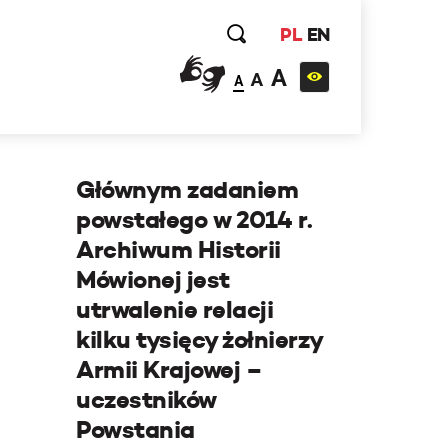
PL
EN
A
A
A
Głównym zadaniem
powstałego w 2014 r.
Archiwum Historii
Mówionej jest
utrwalenie relacji
kilku tysięcy żołnierzy
Armii Krajowej –
uczestników
Powstania