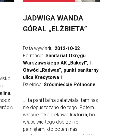
JADWIGA WANDA
GÓRAL „ELŻBIETA”
Data wywiadu:
2012-10-02
Formacja:
Sanitariat Okręgu
Warszawskiego AK „Bakcyl”, I
Obwód „Radwan”, punkt sanitarny
ulica Kredytowa 1
wisko
Dzielnica:
Śródmieście Północne
On
alina
,
chodź
... ta pani Halina załatwiała, tam nas
wrócić,
nie dopuszczano do tego. Potem
właśnie taka ciekawa
historia
, bo
właściwie tego dobrze nie
pamiętam, kto potem nas