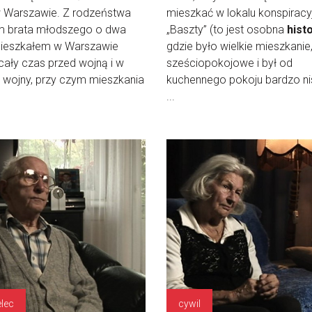
w Warszawie. Z rodzeństwa
mieszkać w lokalu konspirac
m brata młodszego o dwa
„Baszty” (to jest osobna
hist
 Mieszkałem w Warszawie
gdzie było wielkie mieszkanie
cały czas przed wojną i w
sześciopokojowe i był od
 wojny, przy czym mieszkania
kuchennego pokoju bardzo nis
...
elec
cywil