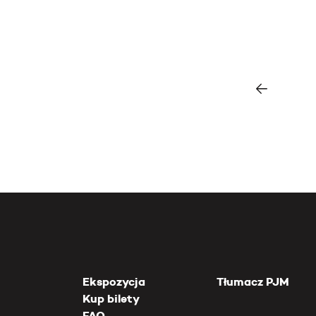
Ekspozycja
Tłumacz PJM
Kup bilety
FAQ