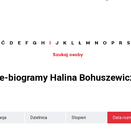
Ć
D
E
F
G
H
I
J
K
L
Ł
M
N
O
P
R
S
Szukaj osoby
cja
Dzielnica
Stopień
Data roz