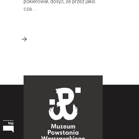
pokierował, dosyć, że przez jakiś
cza ...