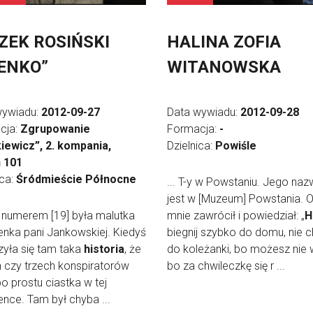
ZEK ROSIŃSKI
HALINA ZOFIA
ENKO”
WITANOWSKA
wywiadu:
2012-09-27
Data wywiadu:
2012-09-28
cja:
Zgrupowanie
Formacja:
-
iewicz”, 2. kompania,
Dzielnica:
Powiśle
n 101
ica:
Śródmieście Północne
... T-y w Powstaniu. Jego naz
jest w [Muzeum] Powstania. 
d numerem [19] była malutka
mnie zawrócił i powiedział: „
H
enka pani Jankowskiej. Kiedyś
biegnij szybko do domu, nie 
yła się tam taka
historia
, że
do koleżanki, bo możesz nie 
 czy trzech konspiratorów
bo za chwileczkę się r ...
po prostu ciastka w tej
ence. Tam był chyba ...