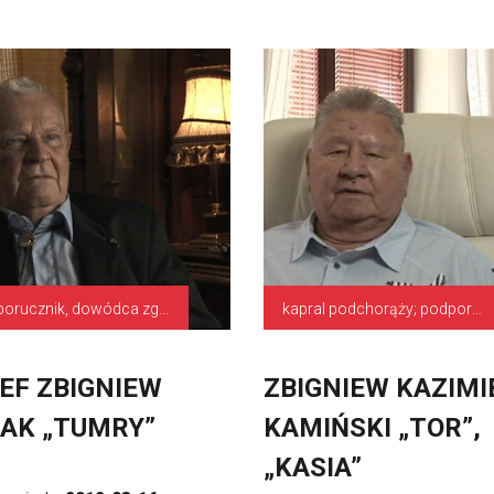
podporucznik, dowódca zgrupowania
kapral podchorąży; podporucznik, dowódca centrali strzeleckiej 1. baterii 1 DAK
EF ZBIGNIEW
ZBIGNIEW KAZIMI
AK „TUMRY”
KAMIŃSKI „TOR”,
„KASIA”