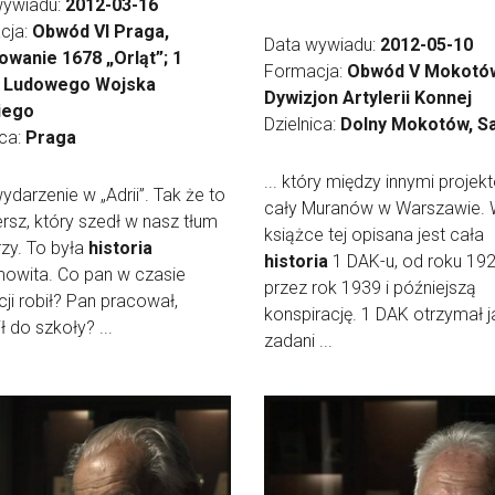
wywiadu:
2012-03-16
cja:
Obwód VI Praga,
Data wywiadu:
2012-05-10
owanie 1678 „Orląt”; 1
Formacja:
Obwód V Mokotów
 Ludowego Wojska
Dywizjon Artylerii Konnej
iego
Dzielnica:
Dolny Mokotów, S
ica:
Praga
... który między innymi projek
 wydarzenie w „Adrii”. Tak że to
cały Muranów w Warszawie.
ersz, który szedł w nasz tłum
książce tej opisana jest cała
rzy. To była
historia
historia
1 DAK-u, od roku 19
owita. Co pan w czasie
przez rok 1939 i późniejszą
ji robił? Pan pracował,
konspirację. 1 DAK otrzymał 
ł do szkoły? ...
zadani ...