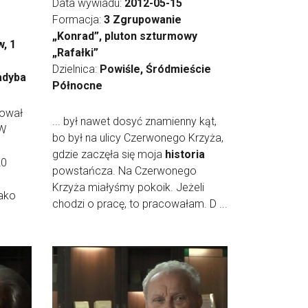
Data wywiadu:
2012-05-15
Formacja:
3 Zgrupowanie
„Konrad”, pluton szturmowy
, 1
„Rafałki”
Dzielnica:
Powiśle, Śródmieście
adyba
Północne
tował
... był nawet dosyć znamienny kąt,
 W
bo był na ulicy Czerwonego Krzyża,
gdzie zaczęła się moja
historia
20
powstańcza. Na Czerwonego
Krzyża miałyśmy pokoik. Jeżeli
jako
chodzi o pracę, to pracowałam. D ...