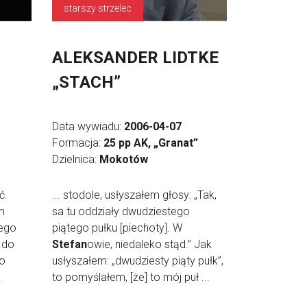
starszy strzelec
ALEKSANDER LIDTKE
„STACH”
Data wywiadu:
2006-04-07
Formacja:
25 pp AK, „Granat”
Dzielnica:
Mokotów
ć.
... stodole, usłyszałem głosy: „Tak,
m
sa tu oddziały dwudziestego
ego
piątego pułku [piechoty]. W
 do
Stefan
owie, niedaleko stąd.” Jak
 o
usłyszałem: „dwudziesty piąty pułk”,
.
to pomyślałem, [że] to mój puł ...