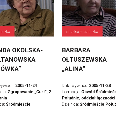
niczka
strzelec, łączniczka
DA OKOLSKA-
BARBARA
LTANOWSKA
OŁTUSZEWSKA
RÓWKA”
„ALINA”
wywiadu:
2005-11-24
Data wywiadu:
2005-11-28
cja:
Zgrupowanie „Gurt”, 2.
Formacja:
Obwód Śródmieśc
nia
Południe, oddział łączności
ica:
Śródmieście
Dzielnica:
Śródmieście Połu