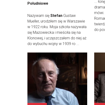
... ło
Południowe
dramat
mówi.
Nazywam się
Stefan
Gustaw
Romant
Mueller, urodziłem się w Warszawie
twierd
w 1922 roku. Moja szkoła nazywała
do pow
się Mazowiecka i mieściła się na
Klonowej, i uczęszczałem do niej aż
do wybuchu wojny w 1939 ro ...