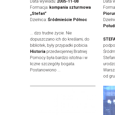
Data wywiadu:
2005-11-08
Data 
Formacja:
kompania szturmowa
Forma
„Stefan”
Pioru
Dzielnica:
Śródmieście Północ
Dzieln
Połud
... dzo trudne życie. Nie
dopuszczano ich do kreślarni, do
STEF
bibliotek, były przypadki pobicia.
podpo
Historia
przedwojennej Bratniej
Śródm
Pomocy była bardzo istotna i w
Stefan
liczne szczegóły bogata.
urodzo
Postanowiono ...
Warsz
od grud