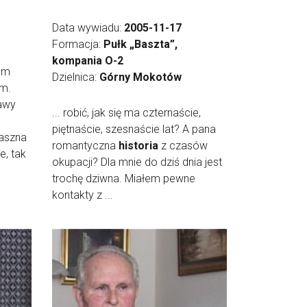
Data wywiadu:
2005-11-17
Formacja:
Pułk „Baszta”,
kompania O-2
tam
Dzielnica:
Górny Mokotów
am.
awy
... robić, jak się ma czternaście,
piętnaście, szesnaście lat? A pana
raszna
romantyczna
historia
z czasów
e, tak
okupacji? Dla mnie do dziś dnia jest
trochę dziwna. Miałem pewne
kontakty z ...