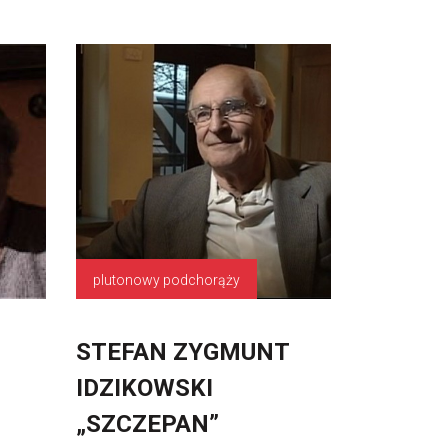
plutonowy podchorąży
STEFAN ZYGMUNT
IDZIKOWSKI
„SZCZEPAN”