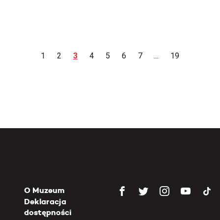
1
2
3
4
5
6
7
...
19
O Muzeum
Deklaracja
dostępności