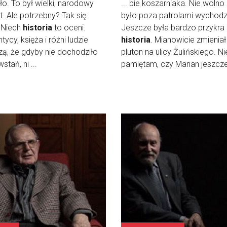
nęło. To był wielki, narodowy
... bie koszarniaka. Nie woln
. Ale potrzebny? Tak się
było poza patrolami wychodz
 Niech
historia
to oceni.
Jeszcze była bardzo przykra
ycy, księża i różni ludzie
historia
. Mianowicie zmieniał
zą, że gdyby nie dochodziło
pluton na ulicy Żulińskiego. Ni
stań, ni ...
pamiętam, czy Marian jeszcze ż