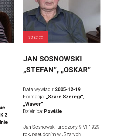
strzelec
JAN SOSNOWSKI
„STEFAN”, „OSKAR”
Data wywiadu:
2005-12-19
Formacja:
„Szare Szeregi”,
„Wawer”
ie
Dzielnica:
Powiśle
 K 2
dnie
Jan Sosnowski, urodzony 9 VI 1929
rok, pseudonim w „Szarych