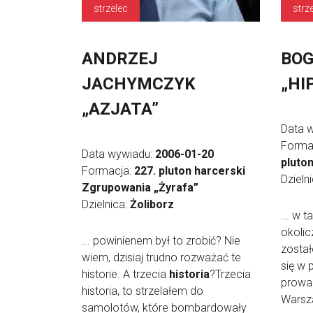
strzelec
strz
ANDRZEJ
BO
JACHYMCZYK
„HI
„AZJATA”
Data 
Forma
Data wywiadu:
2006-01-20
pluto
Formacja:
227. pluton harcerski
Dzieln
Zgrupowania „Żyrafa”
Dzielnica:
Żoliborz
... w t
okolic
... powinienem był to zrobić? Nie
został
wiem, dzisiaj trudno rozważać te
się w 
historie. A trzecia
historia
?Trzecia
prowa
historia, to strzelałem do
Warsza
samolotów, które bombardowały