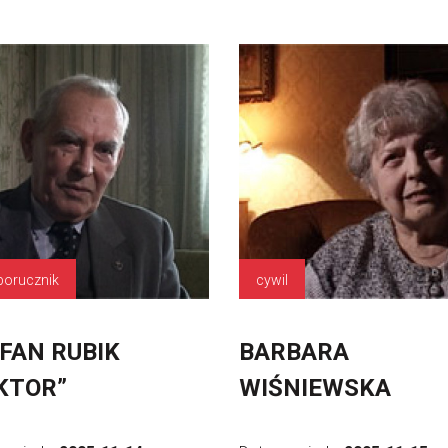
porucznik
cywil
FAN RUBIK
BARBARA
KTOR”
WIŚNIEWSKA