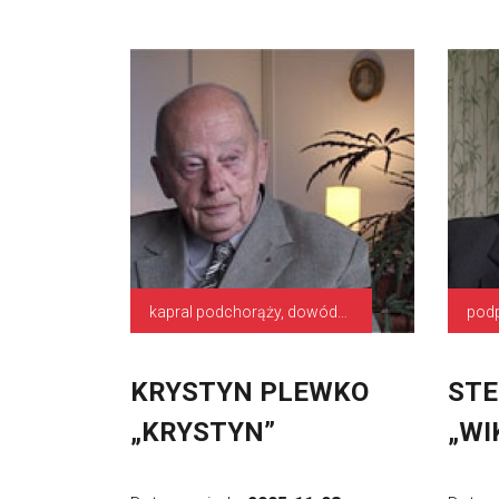
kapral podchorąży, dowódca drużyny
pod
KRYSTYN PLEWKO
STE
„KRYSTYN”
„WI