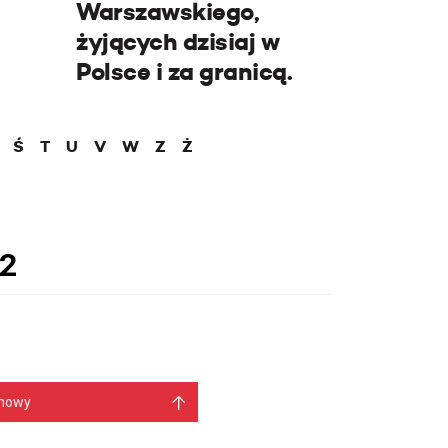
Warszawskiego,
żyjących dzisiaj w
Polsce i za granicą.
Ś
T
U
V
W
Z
Ż
mowy