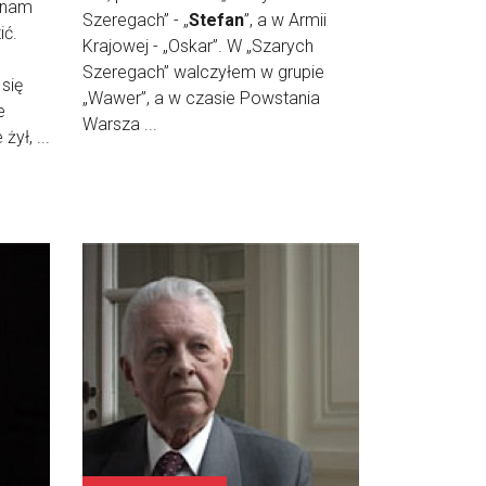
o nam
Szeregach” - „
Stefan
”, a w Armii
ić.
Krajowej - „Oskar”. W „Szarych
Szeregach” walczyłem w grupie
 się
„Wawer”, a w czasie Powstania
e
Warsza ...
ył, ...