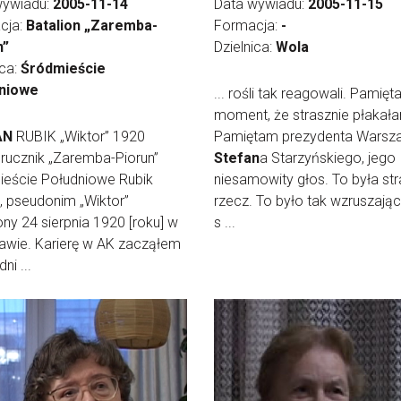
wywiadu:
2005-11-14
Data wywiadu:
2005-11-15
cja:
Batalion „Zaremba-
Formacja:
-
n”
Dzielnica:
Wola
ica:
Śródmieście
niowe
... rośli tak reagowali. Pamię
moment, że strasznie płakał
AN
RUBIK „Wiktor” 1920
Pamiętam prezydenta Warsz
rucznik „Zaremba-Piorun”
Stefan
a Starzyńskiego, jego
ieście Południowe Rubik
niesamowity głos. To była st
, pseudonim „Wiktor”
rzecz. To było tak wzruszając
ny 24 sierpnia 1920 [roku] w
s ...
awie. Karierę w AK zacząłem
ni ...