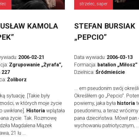
elec
strzelec, saper
GUSŁAW KAMOLA
STEFAN BURSIAK
PEK”
„PEPCIO”
wywiadu:
2006-02-21
Data wywiadu:
2006-03-13
cja:
Zgrupowanie „Żyrafa”,
Formacja:
batalion „Miłosz”
n 227
Dzielnica:
Śródmieście
ica:
Żoliborz
... em pseudonim swój określi
aką sytuację. [Takie były
Określiłem go „Pepcio”. Pote
zności, w których moje życie
powiemy, jaka była
historia
t
o uwikłane].
Historia
wplątała
pseudonimu, a teraz wrócimy
pana życie. Tak. Rozmowę
pana dzieciństwa. Mówił pan
dziła Magdalena Miązek
wychowaniu patriotycznym, ..
wa, 21 lu ...