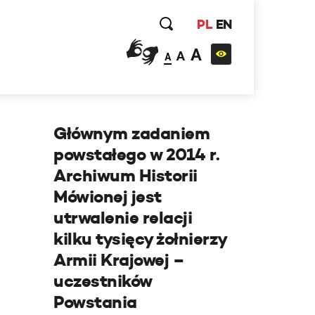
PL
EN
A
A
A
Głównym zadaniem
powstałego w 2014 r.
Archiwum Historii
Mówionej jest
utrwalenie relacji
kilku tysięcy żołnierzy
Armii Krajowej –
uczestników
Powstania