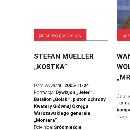
plutonowy podchorąży
łącz
STEFAN MUELLER
WAN
„KOSTKA”
WO
„M
Data wywiadu:
2005-11-24
Formacja:
Dywizjon „Jeleń”,
Data 
Batalion „Golski”, pluton ochrony
Forma
Kwatery Głównej Okręgu
kompa
Warszawskiego generała
Dzieln
„Montera”
Dzielnica:
Śródmieście