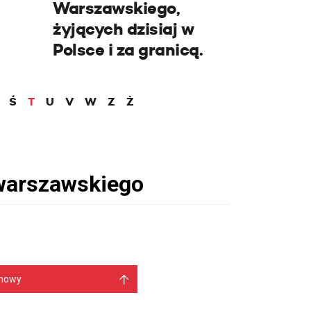
Warszawskiego,
żyjących dzisiaj w
Polsce i za granicą.
Ś
T
U
V
W
Z
Ż
mowy