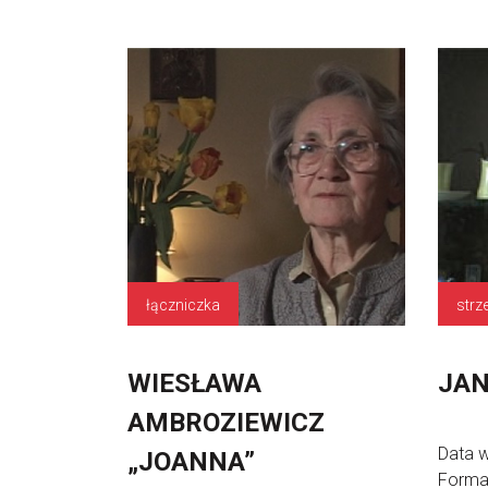
łączniczka
strz
WIESŁAWA
JAN
AMBROZIEWICZ
Data 
„JOANNA”
Forma