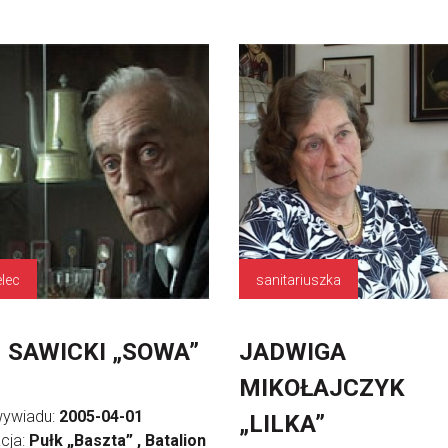
elec
sanitariuszka
 SAWICKI „SOWA”
JADWIGA
MIKOŁAJCZYK
wywiadu:
2005-04-01
„LILKA”
cja:
Pułk „Baszta” , Batalion