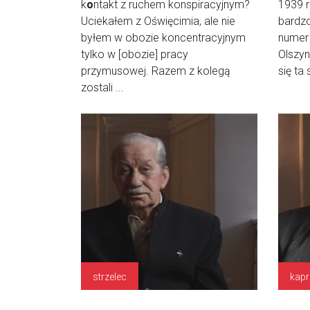
k
o
ntakt z ruchem konspiracyjnym?
1939 r
Uciekałem z Oświęcimia, ale nie
bardzo
byłem w obozie koncentracyjnym
numer
tylko w [obozie] pracy
Olszyn
przymusowej. Razem z kolegą
się ta 
zostali ...
strzelec
kapr