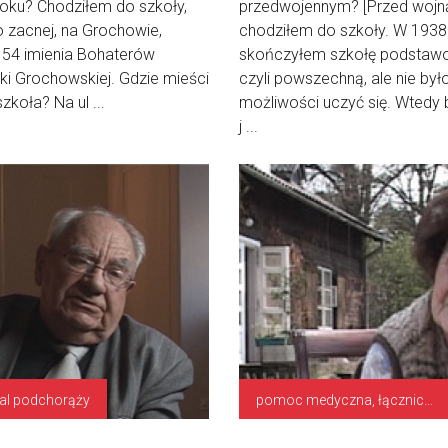
oku? Chodziłem do szkoły,
przedwojennym? [Przed wojn
 zacnej, na Grochowie,
chodziłem do szkoły. W 1938
 54 imienia Bohaterów
skończyłem szkołę podstaw
ki Grochowskiej. Gdzie mieści
czyli powszechną, ale nie był
szkoła? Na ul ...
możliwości uczyć się. Wtedy
j ...
al podchorąży
pomoc medyczna, łączniczka