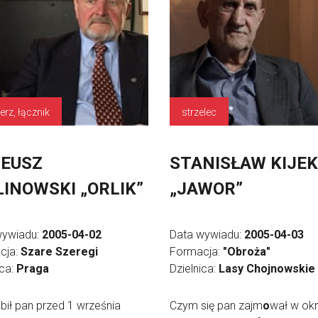
erz, łącznik
strzelec
EUSZ
STANISŁAW KIJEK
INOWSKI „ORLIK”
„JAWOR”
wywiadu:
2005-04-02
Data wywiadu:
2005-04-03
cja:
Szare Szeregi
Formacja:
"Obroża"
ica:
Praga
Dzielnica:
Lasy Chojnowskie
bił pan przed 1 września
Czym się pan zajm
o
wał w okr