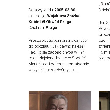
„Olza
Data wywiadu:
2005-03-30
Dzieln
Formacja:
Wojskowa Służba
Kobiet VI Obwód Praga
Jan Sa
Dzielnica:
Praga
Powst
Urodzi
Pr
o
szę podać pani przynależność
Czerni
do oddziału? Jak dawno należę?
zmieni
Tak. To się zaczęło chyba w 1941
15 mie
roku. [Najpierw] byłam w Sodalicji
Niepod
Mariańskiej i potem automatycznie
wszystkie przeszłyśmy do ...