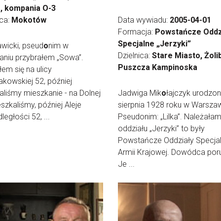
", kompania O-3
ica:
Mokotów
Data wywiadu:
2005-04-01
Formacja:
Powstańcze Oddz
Specjalne „Jerzyki”
wicki, pseud
o
nim w
Dzielnica:
Stare Miasto, Żoli
aniu przybrałem „Sowa”.
Puszcza Kampinoska
łem się na ulicy
akowskiej 52, później
aliśmy mieszkanie - na Dolnej
Jadwiga Mik
o
łajczyk urodzo
szkaliśmy, później Aleje
sierpnia 1928 roku w Warszaw
ległości 52, ...
Pseudonim: „Lilka”. Należała
oddziału „Jerzyki” to były
Powstańcze Oddziały Specja
Armii Krajowej. Dowódca por
Je ...