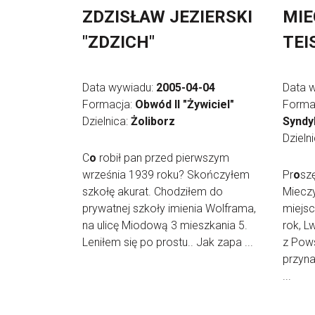
ZDZISŁAW JEZIERSKI
MI
"ZDZICH"
TEI
Data wywiadu:
2005-04-04
Data 
Formacja:
Obwód II "Żywiciel"
Forma
Dzielnica:
Żoliborz
Syndy
Dzieln
C
o
robił pan przed pierwszym
września 1939 roku? Skończyłem
Pr
o
sz
szkołę akurat. Chodziłem do
Mieczy
prywatnej szkoły imienia Wolframa,
miejsc
na ulicę Miodową 3 mieszkania 5.
rok, 
Leniłem się po prostu.. Jak zapa ...
z Pows
przyna
...