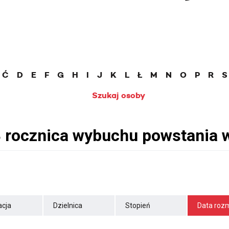
Ć
D
E
F
G
H
I
J
K
L
Ł
M
N
O
P
R
S
Szukaj osoby
cja
Dzielnica
Stopień
Data roz