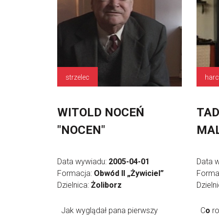
strzelec
harc
WITOLD NOCEŃ
TAD
"NOCEN"
MAL
Data wywiadu:
2005-04-01
Data 
Formacja:
Obwód II „Żywiciel”
Forma
Dzielnica:
Żoliborz
Dzieln
Jak wyglądał pana pierwszy
C
o
ro