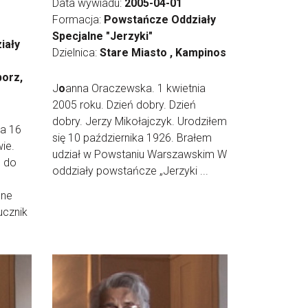
Data wywiadu:
2005-04-01
Formacja:
Powstańcze Oddziały
Specjalne "Jerzyki"
iały
Dzielnica:
Stare Miasto , Kampinos
borz,
J
o
anna Oraczewska. 1 kwietnia
2005 roku. Dzień dobry. Dzień
dobry. Jerzy Mikołajczyk. Urodziłem
na 16
się 10 października 1926. Brałem
ie.
udział w Powstaniu Warszawskim W
m do
oddziały powstańcze „Jerzyki ...
lne
ucznik