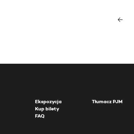
Ekspozycja
Tłumacz PJM
Kup bilety
FAQ