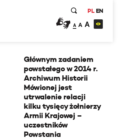
PL
EN
A
A
A
Głównym zadaniem
powstałego w 2014 r.
Archiwum Historii
Mówionej jest
utrwalenie relacji
kilku tysięcy żołnierzy
Armii Krajowej –
uczestników
Powstania