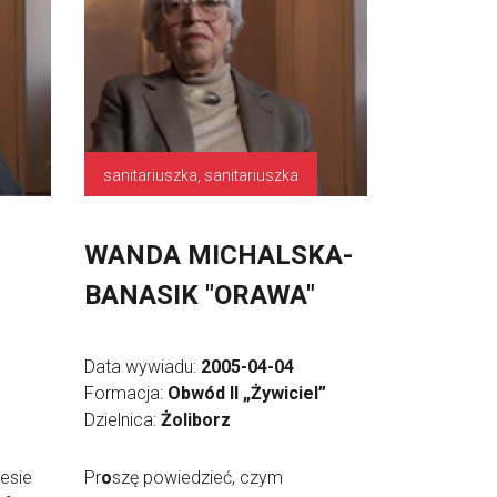
sanitariuszka, sanitariuszka
WANDA MICHALSKA-
BANASIK "ORAWA"
Data wywiadu:
2005-04-04
Formacja:
Obwód II „Żywiciel”
Dzielnica:
Żoliborz
esie
Pr
o
szę powiedzieć, czym