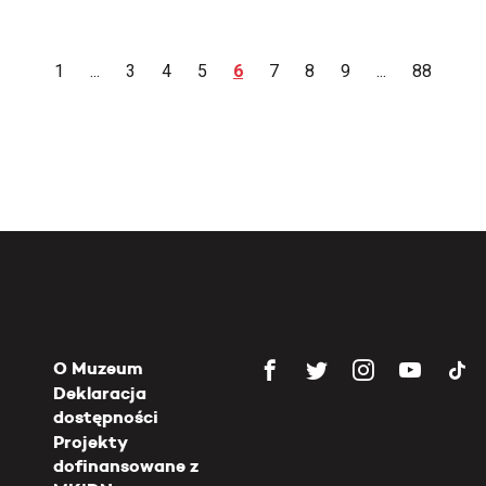
1
...
3
4
5
6
7
8
9
...
88
O Muzeum
Deklaracja
dostępności
Projekty
dofinansowane z