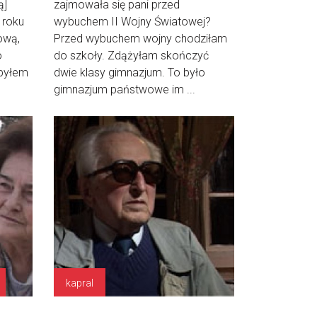
ą]
zajmowała się pani przed
 roku
wybuchem II Wojny Światowej?
ową,
Przed wybuchem wojny chodziłam
o
do szkoły. Zdążyłam skończyć
 byłem
dwie klasy gimnazjum. To było
gimnazjum państwowe im ...
kapral