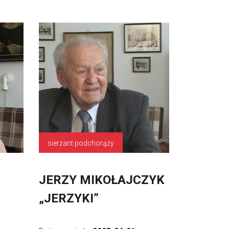
sierżant podchorąży
JERZY MIKOŁAJCZYK
„JERZYKI”