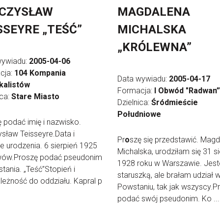
ECZYSŁAW
MAGDALENA
SSEYRE „TEŚĆ”
MICHALSKA
„KRÓLEWNA”
wywiadu:
2005-04-06
cja:
104 Kompania
Data wywiadu:
2005-04-17
kalistów
Formacja:
I Obwód "Radwan”
ica:
Stare Miasto
Dzielnica:
Śródmieście
Południowe
ę podać imię i nazwisko.
sław Teisseyre.Data i
Pr
o
szę się przedstawić. Mag
e urodzenia. 6 sierpień 1925
Michalska, urodziłam się 31 si
Lwów.Proszę podać pseudonim
1928 roku w Warszawie. Jes
tania. „Teść”Stopień i
staruszką, ale brałam udział 
leżność do oddziału. Kapral p
Powstaniu, tak jak wszyscy.P
podać swój pseudonim. Ko ...