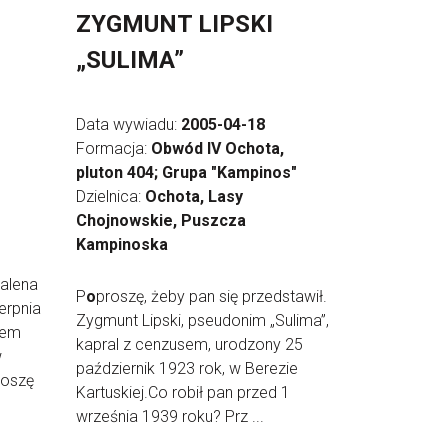
ZYGMUNT LIPSKI
„SULIMA”
Data wywiadu:
2005-04-18
Formacja:
Obwód IV Ochota,
pluton 404; Grupa "Kampinos"
Dzielnica:
Ochota, Lasy
Chojnowskie, Puszcza
Kampinoska
dalena
P
o
proszę, żeby pan się przedstawił.
erpnia
Zygmunt Lipski, pseudonim „Sulima”,
tem
kapral z cenzusem, urodzony 25
w
październik 1923 rok, w Berezie
roszę
Kartuskiej.Co robił pan przed 1
września 1939 roku? Prz ...