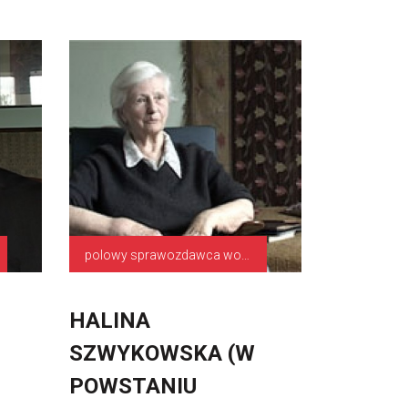
polowy sprawozdawca wojenny
HALINA
SZWYKOWSKA (W
POWSTANIU