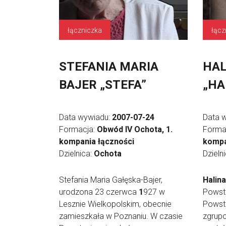
łączniczka
łącz
STEFANIA MARIA
HAL
BAJER „STEFA”
„HA
Data wywiadu:
2007-07-24
Data 
Formacja:
Obwód IV Ochota, 1.
Forma
kompania łączności
kompa
Dzielnica:
Ochota
Dzieln
Stefania Maria Gałęska-Bajer,
Halina
urodzona 23 czerwca
1
927 w
Powsta
Lesznie Wielkopolskim, obecnie
Powsta
zamieszkała w Poznaniu. W czasie
zgrupo