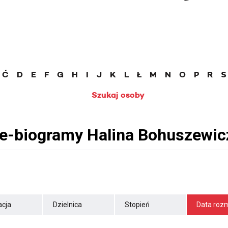
Ć
D
E
F
G
H
I
J
K
L
Ł
M
N
O
P
R
S
Szukaj osoby
cja
Dzielnica
Stopień
Data roz