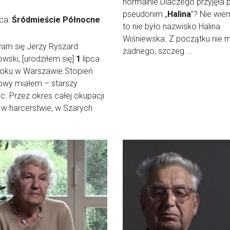
normalnie.Dlaczego przyjęła 
pseudonim „
Halina
”? Nie wie
ica:
Śródmieście Północne
to nie było nazwisko Halina
Wiśniewska. Z początku nie 
am się Jerzy Ryszard
żadnego, szczeg ...
owski, [urodziłem się]
1
lipca
roku w Warszawie.Stopień
owy miałem – starszy
ec. Przez okres całej okupacji
w harcerstwie, w Szarych