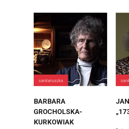
sanitariuszka
sani
BARBARA
JAN
GROCHOLSKA-
„17
KURKOWIAK