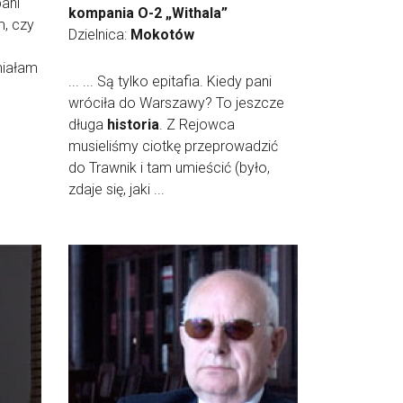
pani
kompania O-2 „Withala”
m, czy
Dzielnica:
Mokotów
miałam
... ... Są tylko epitafia. Kiedy pani
wróciła do Warszawy? To jeszcze
długa
historia
. Z Rejowca
musieliśmy ciotkę przeprowadzić
do Trawnik i tam umieścić (było,
zdaje się, jaki ...