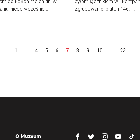
łam do końca moich dni w
byłem łącznikiem w I kompani
niu, nieco wcześnie ...
Zgrupowanie, pluton 146. ...
1
...
4
5
6
7
8
9
10
...
23
O Muzeum