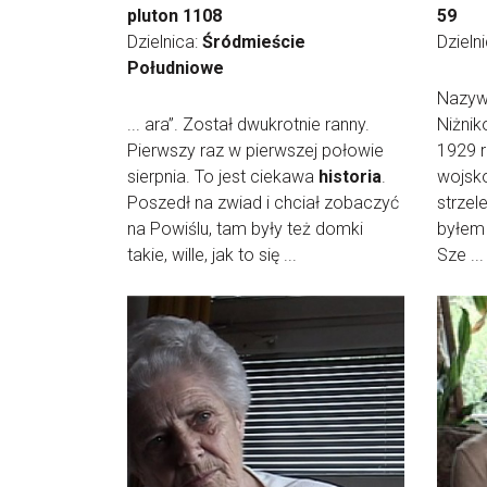
pluton 1108
59
Dzielnica:
Śródmieście
Dzieln
Południowe
Nazyw
... ara”. Został dwukrotnie ranny.
Niżnik
Pierwszy raz w pierwszej połowie
1929 
sierpnia. To jest ciekawa
historia
.
wojsk
Poszedł na zwiad i chciał zobaczyć
strzel
na Powiślu, tam były też domki
byłem 
takie, wille, jak to się ...
Sze ...