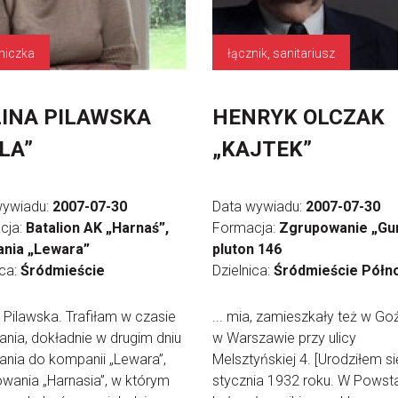
niczka
łącznik, sanitariusz
INA PILAWSKA
HENRYK OLCZAK
LA”
„KAJTEK”
wywiadu:
2007-07-30
Data wywiadu:
2007-07-30
cja:
Batalion AK „Harnaś”,
Formacja:
Zgrupowanie „Gur
nia „Lewara”
pluton 146
ica:
Śródmieście
Dzielnica:
Śródmieście Półn
Pilawska. Trafiłam w czasie
... mia, zamieszkały też w Goź
nia, dokładnie w drugim dniu
w Warszawie przy ulicy
nia do kompanii „Lewara”,
Melsztyńskiej 4. [Urodziłem si
wania „Harnasia”, w którym
stycznia 1932 roku. W Powst