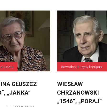
tariuszka
dowódca drużyny kompanii „Genowefa”
INA GŁUSZCZ
WIESŁAW
3”, „JANKA”
CHRZANOWSKI
„1546”, „PORAJ”