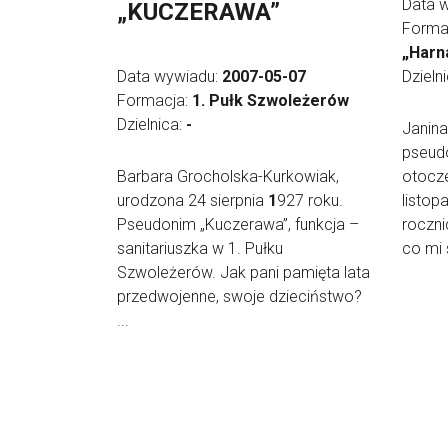
Data 
„KUCZERAWA”
Forma
„Harn
Data wywiadu:
2007-05-07
Dzieln
Formacja:
1. Pułk Szwoleżerów
Dzielnica:
-
Janina
pseud
Barbara Grocholska-Kurkowiak,
otocze
urodzona 24 sierpnia
1
927 roku.
listop
Pseudonim „Kuczerawa”, funkcja –
roczni
sanitariuszka w 1. Pułku
co mi 
Szwoleżerów. Jak pani pamięta lata
przedwojenne, swoje dzieciństwo?
...