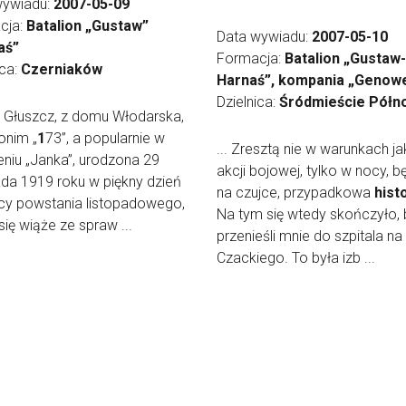
wywiadu:
2007-05-09
cja:
Batalion „Gustaw”
Data wywiadu:
2007-05-10
aś”
Formacja:
Batalion „Gustaw-
ica:
Czerniaków
Harnaś”, kompania „Genow
Dzielnica:
Śródmieście Półn
 Głuszcz, z domu Włodarska,
onim „
1
73”, a popularnie w
... Zresztą nie w warunkach ja
niu „Janka”, urodzona 29
akcji bojowej, tylko w nocy, 
ada 1919 roku w piękny dzień
na czujce, przypadkowa
hist
cy powstania listopadowego,
Na tym się wtedy skończyło,
się wiąże ze spraw ...
przenieśli mnie do szpitala na 
Czackiego. To była izb ...