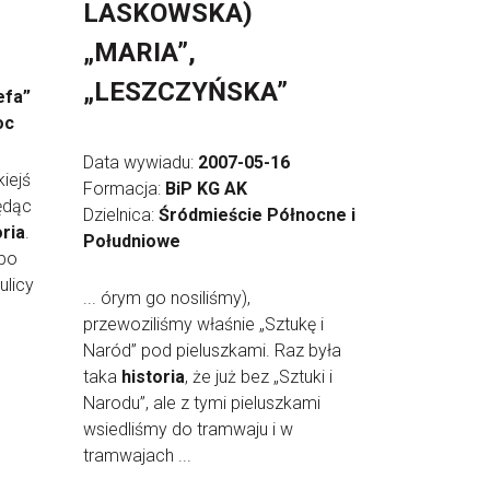
LASKOWSKA)
„MARIA”,
„LESZCZYŃSKA”
efa”
oc
Data wywiadu:
2007-05-16
kiejś
Formacja:
BiP KG AK
będąc
Dzielnica:
Śródmieście Północne i
oria
.
Południowe
 bo
ulicy
... órym go nosiliśmy),
przewoziliśmy właśnie „Sztukę i
Naród” pod pieluszkami. Raz była
taka
historia
, że już bez „Sztuki i
Narodu”, ale z tymi pieluszkami
wsiedliśmy do tramwaju i w
tramwajach ...