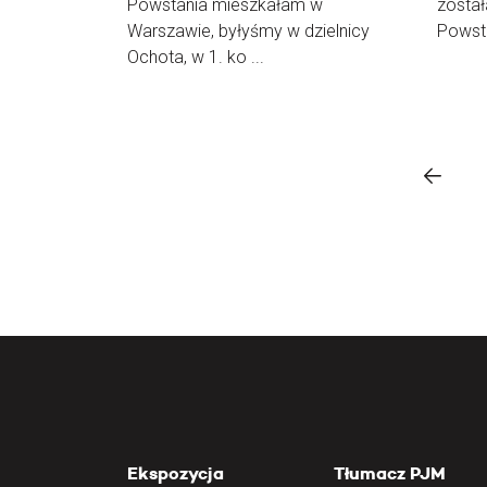
Powstania mieszkałam w
zosta
Warszawie, byłyśmy w dzielnicy
Powsta
Ochota, w 1. ko ...
Ekspozycja
Tłumacz PJM