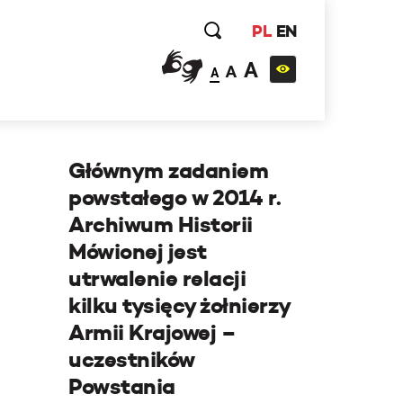
PL
EN
A
A
A
Głównym zadaniem
powstałego w 2014 r.
Archiwum Historii
Mówionej jest
utrwalenie relacji
kilku tysięcy żołnierzy
Armii Krajowej –
uczestników
Powstania