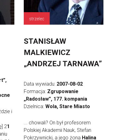
strzelec
STANISŁAW
MALKIEWICZ
„ANDRZEJ TARNAWA”
t”,
Data wywiadu:
2007-08-02
Formacja:
Zgrupowanie
ocne
„Radosław”, 177. kompania
Dzielnica:
Wola, Stare Miasto
dzie i
... chowali? On był profesorem
ę] 2
1
Polskiej Akademii Nauk, Stefan
aniu
Pokrzywnicki, a jego żona
Halina