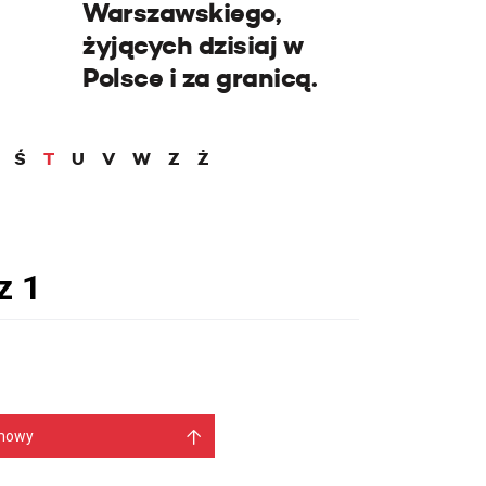
Warszawskiego,
żyjących dzisiaj w
Polsce i za granicą.
Ś
T
U
V
W
Z
Ż
mowy