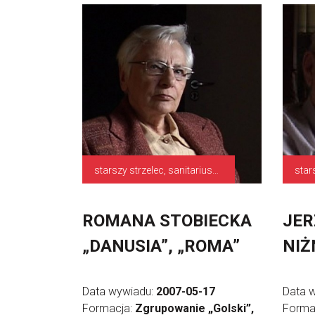
starszy strzelec, sanitariuszka
star
ROMANA STOBIECKA
JER
„DANUSIA”, „ROMA”
NIŻ
Data wywiadu:
2007-05-17
Data 
Formacja:
Zgrupowanie „Golski”,
Forma