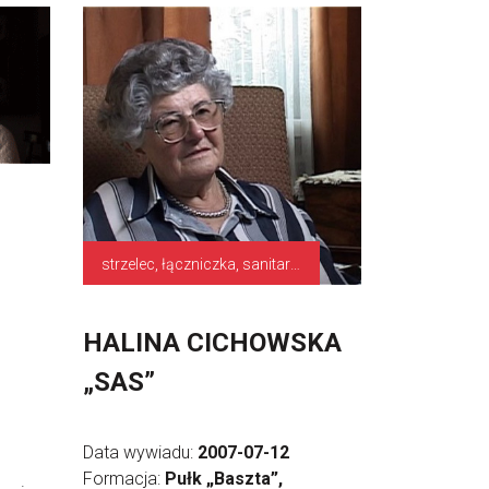
strzelec, łączniczka, sanitariuszka
HALINA CICHOWSKA
„SAS”
Data wywiadu:
2007-07-12
Formacja:
Pułk „Baszta”,