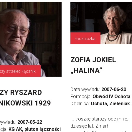
łączniczka
ZOFIA JOKIEL
„HALINA”
szy strzelec, łącznik
Data wywiadu:
2007-06-20
ZY RYSZARD
Formacja:
Obwód IV Ochota
NIKOWSKI 1929
Dzielnica:
Ochota, Zieleniak
... troszkę starszy ode mnie,
wywiadu:
2007-05-22
dziesięć lat. Zmarł
cja:
KG AK, pluton łączności