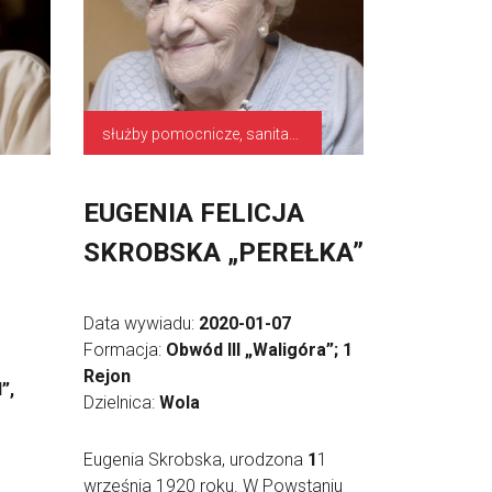
służby pomocnicze, sanitariuszka
EUGENIA FELICJA
SKROBSKA „PEREŁKA”
Data wywiadu:
2020-01-07
Formacja:
Obwód III „Waligóra”; 1
Rejon
”,
Dzielnica:
Wola
Eugenia Skrobska, urodzona
1
1
września 1920 roku. W Powstaniu