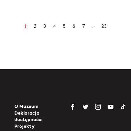
1
2
3
4
5
6
7
...
23
O Muzeum
Deklaracja
dostępności
Projekty