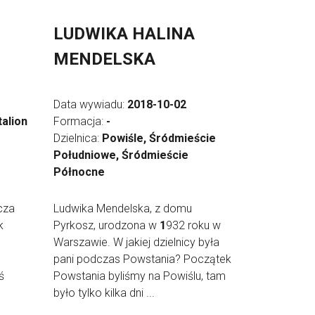
LUDWIKA HALINA
MENDELSKA
Data wywiadu:
2018-10-02
talion
Formacja:
-
Dzielnica:
Powiśle, Śródmieście
Południowe, Śródmieście
Północne
cza
Ludwika Mendelska, z domu
k
Pyrkosz, urodzona w
1
932 roku w
Warszawie. W jakiej dzielnicy była
pani podczas Powstania? Początek
ś
Powstania byliśmy na Powiślu, tam
było tylko kilka dni ...