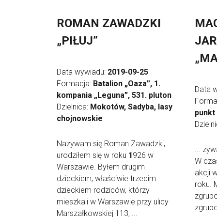
ROMAN ZAWADZKI
MAC
„PIŁUJ”
JAR
„MA
Data wywiadu:
2019-09-25
Formacja:
Batalion „Oaza”, 1.
Data 
kompania „Leguna”, 531. pluton
Forma
Dzielnica:
Mokotów, Sadyba, lasy
punkt
chojnowskie
Dzieln
Nazywam się Roman Zawadzki,
... zy
urodziłem się w roku
1
926 w
W cza
Warszawie. Byłem drugim
akcji 
dzieckiem, właściwie trzecim
roku. 
dzieckiem rodziców, którzy
zgrupo
mieszkali w Warszawie przy ulicy
zgrupo
Marszałkowskiej 113, ...