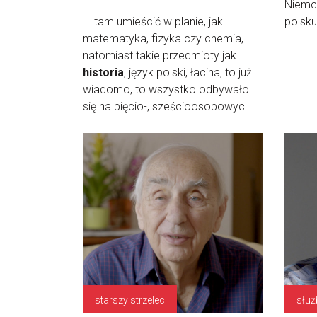
Niemc
... tam umieścić w planie, jak
polsku
matematyka, fizyka czy chemia,
natomiast takie przedmioty jak
historia
, język polski, łacina, to już
wiadomo, to wszystko odbywało
się na pięcio-, sześcioosobowyc ...
starszy strzelec
służ