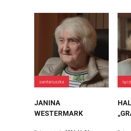
sanitariuszka
łącz
JANINA
HAL
WESTERMARK
„GR