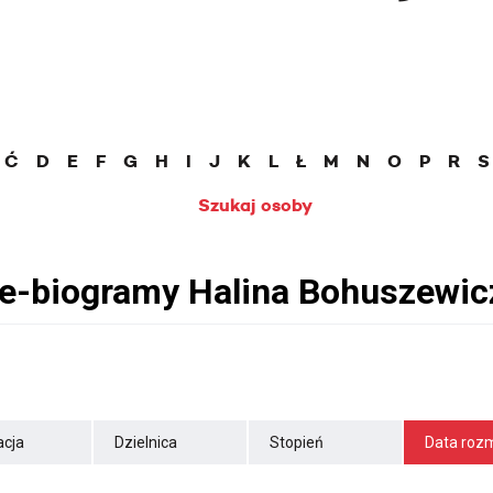
Ć
D
E
F
G
H
I
J
K
L
Ł
M
N
O
P
R
S
Szukaj osoby
cja
Dzielnica
Stopień
Data roz