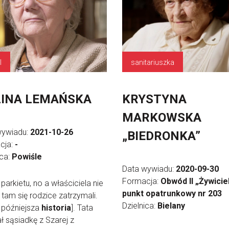
l
sanitariuszka
INA LEMAŃSKA
KRYSTYNA
MARKOWSKA
wywiadu:
2021-10-26
„BIEDRONKA”
cja:
-
ica:
Powiśle
Data wywiadu:
2020-09-30
Formacja:
Obwód II „Żywiciel
z parkietu, no a właściciela nie
punkt opatrunkowy nr 203
 tam się rodzice zatrzymali.
Dzielnica:
Bielany
o późniejsza
historia
]. Tata
ł sąsiadkę z Szarej z