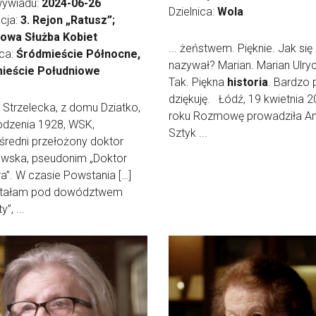
wywiadu:
2024-06-26
Dzielnica:
Wola
cja:
3. Rejon „Ratusz”;
owa Służba Kobiet
... żeństwem. Pięknie. Jak się
ica:
Śródmieście Północne,
nazywał? Marian. Marian Ulryc
ieście Południowe
Tak. Piękna
historia
. Bardzo 
dziękuję. Łódź, 19 kwietnia 
Strzelecka, z domu Dziatko,
roku Rozmowę prowadziła A
odzenia 1928, WSK,
Sztyk ...
redni przełożony doktor
owska, pseudonim „Doktor
a”. W czasie Powstania […]
tałam pod dowództwem
y”, ...