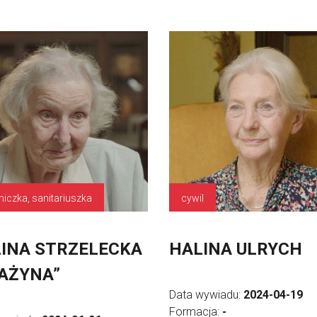
niczka, sanitariuszka
cywil
INA STRZELECKA
HALINA ULRYCH
AŻYNA”
Data wywiadu:
2024-04-19
Formacja:
-