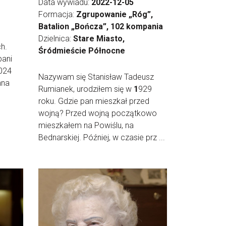
Data wywiadu:
2022-12-05
Formacja:
Zgrupowanie „Róg”,
Batalion „Bończa”, 102 kompania
Dzielnica:
Stare Miasto,
h.
Śródmieście Północne
pani
2024
Nazywam się Stanisław Tadeusz
nna
Rumianek, urodziłem się w
1
929
roku. Gdzie pan mieszkał przed
wojną? Przed wojną początkowo
mieszkałem na Powiślu, na
Bednarskiej. Później, w czasie prz ...