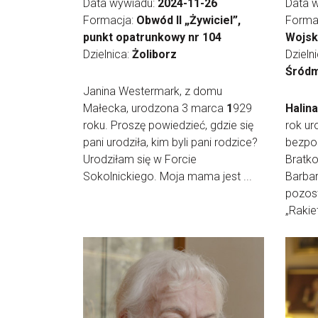
Data wywiadu:
2024-11-26
Data 
Formacja:
Obwód II „Żywiciel”,
Forma
punkt opatrunkowy nr 104
Wojsk
Dzielnica:
Żoliborz
Dzieln
Śródm
Janina Westermark, z domu
Małecka, urodzona 3 marca
1
929
Halina
roku. Proszę powiedzieć, gdzie się
rok ur
pani urodziła, kim byli pani rodzice?
bezpoś
Urodziłam się w Forcie
Bratk
Sokolnickiego. Moja mama jest ...
Barbar
pozos
„Rakiet