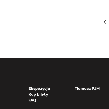
Ekspozycja
Tłumacz PJM
Kup bilety
FAQ