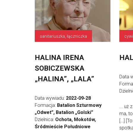
sanitariuszka, łączniczka
cywi
HALINA IRENA
HAL
SOBICZEWSKA
Data 
„HALINA”, „LALA”
Forma
Dzieln
Data wywiadu:
2022-09-28
Formacja:
Batalion Szturmowy
... uż 
„Odwet”, Batalion „Golski”
ma, to
Dzielnica:
Ochota, Mokotów,
[…] [T
Śródmieście Południowe
spotka