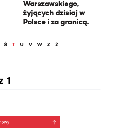
Warszawskiego,
żyjących dzisiaj w
Polsce i za granicą.
Ś
T
U
V
W
Z
Ż
mowy