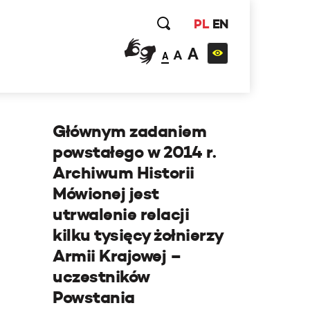
PL
EN
A
A
A
Głównym zadaniem
powstałego w 2014 r.
Archiwum Historii
Mówionej jest
utrwalenie relacji
kilku tysięcy żołnierzy
Armii Krajowej –
uczestników
Powstania