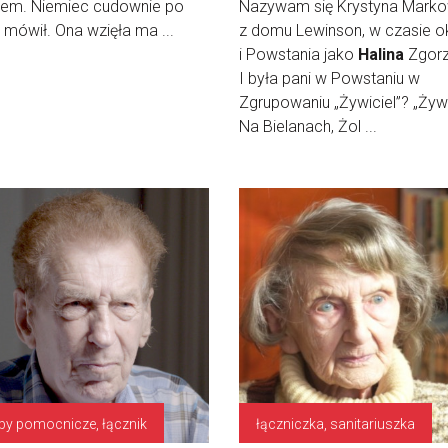
em. Niemiec cudownie po
Nazywam się Krystyna Mark
 mówił. Ona wzięła ma ...
z domu Lewinson, w czasie o
i Powstania jako
Halina
Zgorz
I była pani w Powstaniu w
Zgrupowaniu „Żywiciel”? „Żywi
Na Bielanach, Żol ...
by pomocnicze, łącznik
łączniczka, sanitariuszka