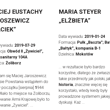
IEJ EUSTACHY
MARIA STEYER
OSZEWICZ
„ELŻBIETA”
CIEK”
Data wywiadu:
2019-01-24
Formacja:
Pułk „Baszta”; Ba
wywiadu:
2019-07-29
„Bałtyk”, kompania B-1
cja:
Obwód II „Żywiciel”,
Dzielnica:
Mokotów
 sanitarny 104A
ica:
Żoliborz
... w rezultacie było bardzo
korzystne, dlatego że zwłasz
wam się Maciej Jaroszewicz.
takie przedmioty jak polski, ja
sie Powstania wstąpiłem do
historia
, znacznie więcej się
w początku [sierpnia]
1
944
korzystało, wtedy kiedy były
Miało to miejsce na Żoliborzu,
prowadzone systemem jakiej
wanie Armii Krajowej było to
dyskusji. Każ ...
wanie „Żywiciel”. ...