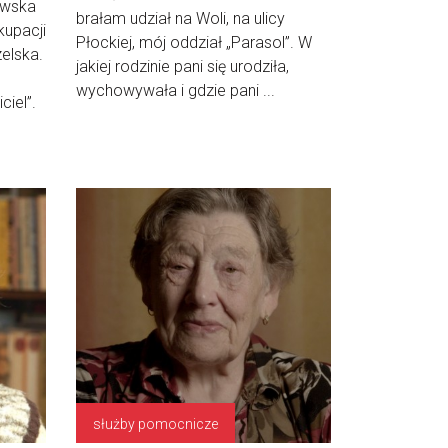
owska
brałam udział na Woli, na ulicy
kupacji
Płockiej, mój oddział „Parasol”. W
elska.
jakiej rodzinie pani się urodziła,
wychowywała i gdzie pani ...
ciel”.
służby pomocnicze