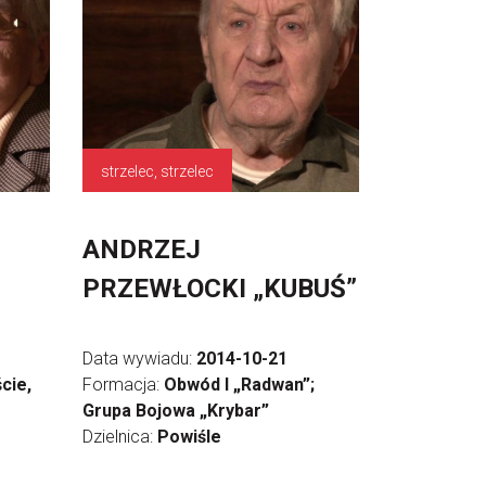
strzelec, strzelec
ANDRZEJ
PRZEWŁOCKI „KUBUŚ”
Data wywiadu:
2014-10-21
cie,
Formacja:
Obwód I „Radwan”;
Grupa Bojowa „Krybar”
Dzielnica:
Powiśle