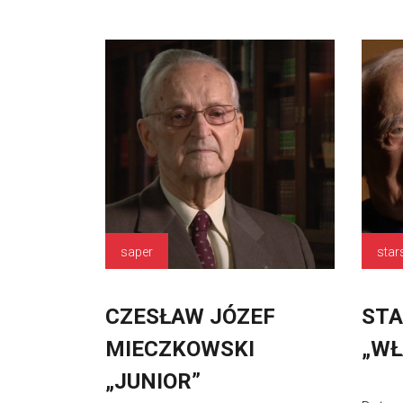
saper
star
CZESŁAW JÓZEF
STA
MIECZKOWSKI
„WŁ
„JUNIOR”