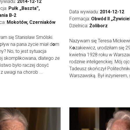
wywiadu:
2014-12-12
cja:
Pułk „Baszta”,
Data wywiadu:
2014-12-12
nia B-2
Formacja:
Obwód II „Żywicie
ica:
Mokotów, Czerniaków
Dzielnica:
Żoliborz
m się Stanisław Smólski.
Nazywam się Teresa Mickiewi
pływ na pana życie miał d
o
m
K
o
zakiewicz, urodziłam się 2
ny? No, to jest sytuacja
kwietnia 1928 roku w Warsza
ej skomplikowana, dlatego że
rodzinie inteligenckiej. Mój oj
ństwo było raczej dosyć
Tadeusz skończył Politechnik
 z uwagi na chorob ...
Warszawską. Był inżynierem, s