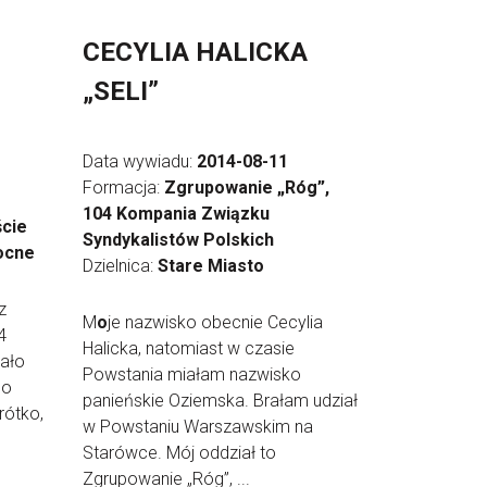
CECYLIA HALICKA
„SELI”
Data wywiadu:
2014-08-11
Formacja:
Zgrupowanie „Róg”,
104 Kompania Związku
cie
Syndykalistów Polskich
ocne
Dzielnica:
Stare Miasto
z
M
o
je nazwisko obecnie Cecylia
4
Halicka, natomiast w czasie
ało
Powstania miałam nazwisko
no
panieńskie Oziemska. Brałam udział
rótko,
w Powstaniu Warszawskim na
Starówce. Mój oddział to
Zgrupowanie „Róg”, ...