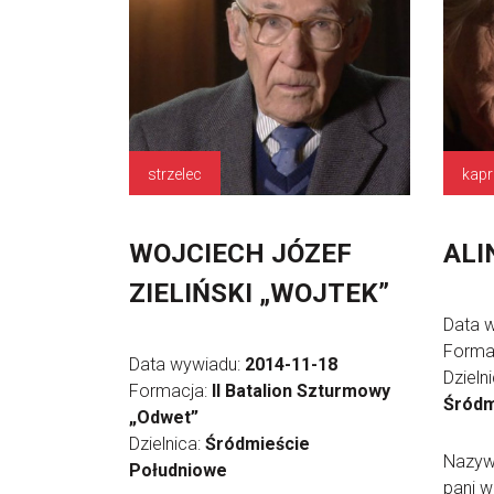
strzelec
kapr
WOJCIECH JÓZEF
ALI
ZIELIŃSKI „WOJTEK”
Data 
Forma
Data wywiadu:
2014-11-18
Dzieln
Formacja:
II Batalion Szturmowy
Śródm
„Odwet”
Dzielnica:
Śródmieście
Nazyw
Południowe
pani w