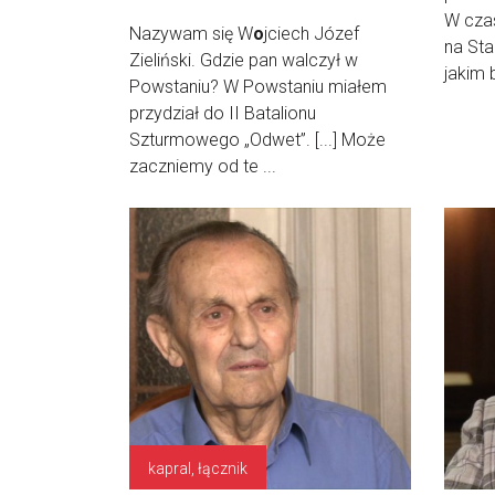
W czas
Nazywam się W
o
jciech Józef
na Sta
Zieliński. Gdzie pan walczył w
jakim 
Powstaniu? W Powstaniu miałem
przydział do II Batalionu
Szturmowego „Odwet”. [...] Może
zaczniemy od te ...
kapral, łącznik