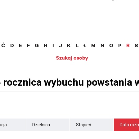
Ć
D
E
F
G
H
I
J
K
L
Ł
M
N
O
P
R
S
Szukaj osoby
cja
Dzielnica
Stopień
Data roz