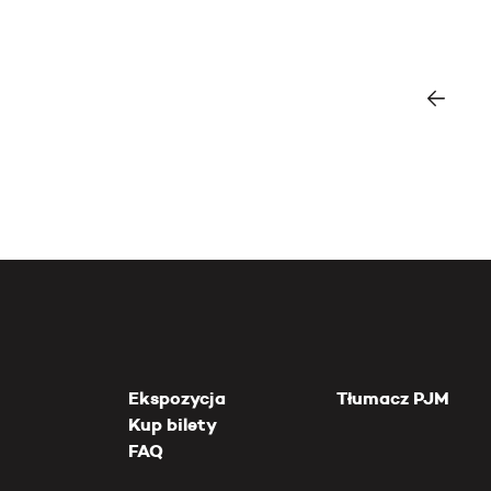
Ekspozycja
Tłumacz PJM
Kup bilety
FAQ