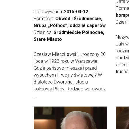
Data 
Forma
Data wywiadu:
2015-03-12
kompa
Formacja:
Obwód I Śródmieście,
Dzieln
Grupa „Północ”, oddział saperów
Dzielnica:
Śródmieście Północne,
Nazywa
Stare Miasto
Jaki w
rodzin
Czesław Mieczk
o
wski, urodzony 20
bardzi
lipca w 1923 roku w Warszawie.
dzieci
Gdzie państwo mieszkali przed
trudne
wybuchem II wojny światowej? W
Białołęce Dworskiej, stacja
kolejowa Płudy. Rodzice wprowadz
...