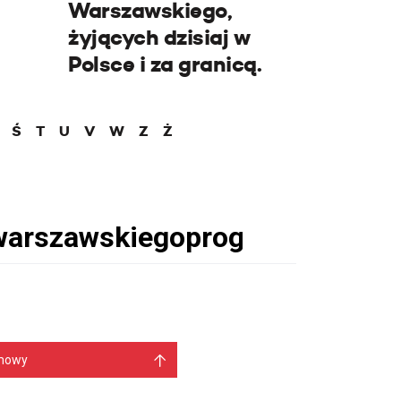
Warszawskiego,
żyjących dzisiaj w
Polsce i za granicą.
Ś
T
U
V
W
Z
Ż
mowy