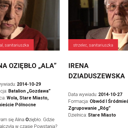
al, sanitariuszka
strzelec, sanitariuszka
NA OZIĘBŁO „ALA”
IRENA
DZIADUSZEWSKA
wywiadu:
2014-10-29
cja:
Batalion „Gozdawa”
Data wywiadu:
2014-10-27
ica:
Wola, Stare Miasto,
Formacja:
Obwód I Śródmieś
ieście Północne
Zgrupowanie „Róg”
Dzielnica:
Stare Miasto
am się Alina
O
ziębło. Gdzie
alczyła w czasie Powstania?