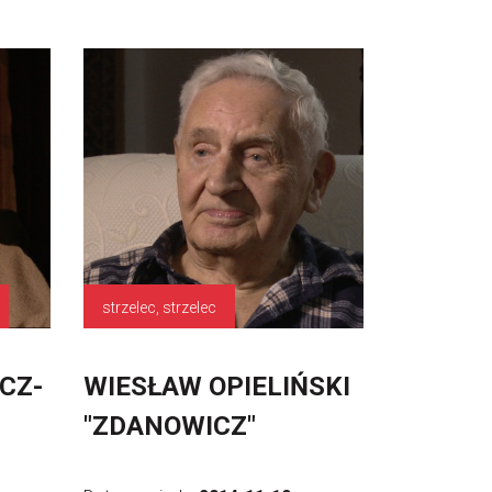
strzelec, strzelec
CZ-
WIESŁAW OPIELIŃSKI
"ZDANOWICZ"