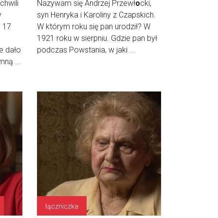
chwili
Nazywam się Andrzej Przewł
o
cki,
y
syn Henryka i Karoliny z Czapskich.
o
17
W którym roku się pan urodził? W
1921 roku w sierpniu. Gdzie pan był
ie dało
podczas Powstania, w jaki ...
ną ...
łączniczka