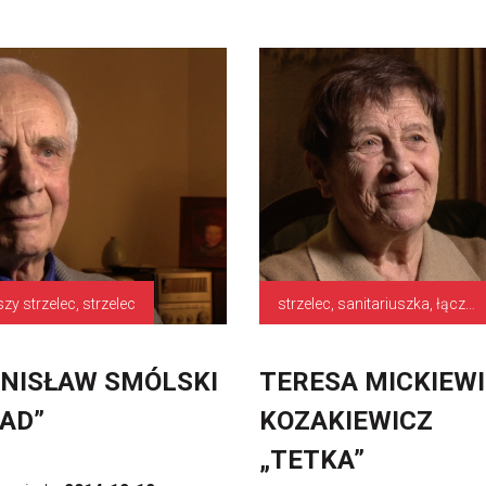
szy strzelec, strzelec
strzelec, sanitariuszka, łączniczka
NISŁAW SMÓLSKI
TERESA MICKIEWI
AD”
KOZAKIEWICZ
„TETKA”