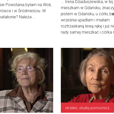
... Irena Dziaduszewska, w tej 
ie Powstania byłam na Woli,
mieszkam w Gdańsku, znacz
rówce i w Śródmieściu. W
jestem w Gdańsku, u córki, b
batalionie? Należa ...
września upadłam i miałam
roztrzaskaną lewą rękę i już n
rady samej mieszkać i córka m
strzelec, służby pomocnicze, sanitariuszka