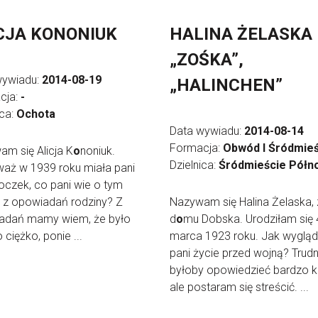
CJA KONONIUK
HALINA ŻELASKA
„ZOŚKA”,
wywiadu:
2014-08-19
„HALINCHEN”
cja:
-
ica:
Ochota
Data wywiadu:
2014-08-14
Formacja:
Obwód I Śródmieś
m się Alicja K
o
noniuk.
Dzielnica:
Śródmieście Półn
aż w 1939 roku miała pani
roczek, co pani wie o tym
 z opowiadań rodziny? Z
Nazywam się Halina Żelaska, 
adań mamy wiem, że było
d
o
mu Dobska. Urodziłam się 
 ciężko, ponie ...
marca 1923 roku. Jak wygląd
pani życie przed wojną? Trud
byłoby opowiedzieć bardzo k
ale postaram się streścić. ...