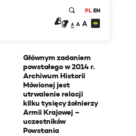
PL
EN
A
A
A
Głównym zadaniem
powstałego w 2014 r.
Archiwum Historii
Mówionej jest
utrwalenie relacji
kilku tysięcy żołnierzy
Armii Krajowej –
uczestników
Powstania