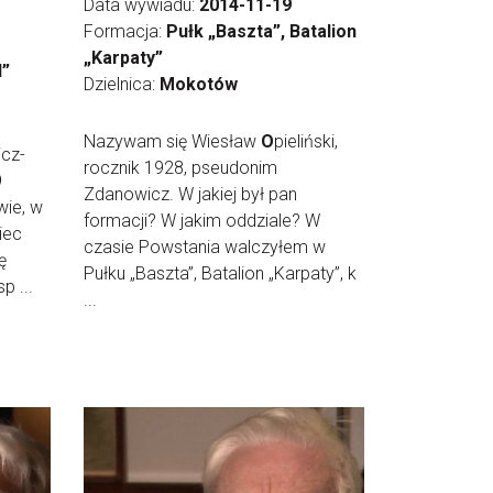
Data wywiadu:
2014-11-19
Formacja:
Pułk „Baszta”, Batalion
„Karpaty”
l”
Dzielnica:
Mokotów
Nazywam się Wiesław
O
pieliński,
cz-
rocznik 1928, pseudonim
9
Zdanowicz. W jakiej był pan
wie, w
formacji? W jakim oddziale? W
ciec
czasie Powstania walczyłem w
ę
Pułku „Baszta”, Batalion „Karpaty”, k
p ...
...