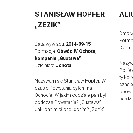
STANISŁAW HOPFER
ALI
„ZEZIK”
Data 
Forma
Data wywiadu:
2014-09-15
Dzieln
Formacja:
Obwód IV Ochota,
kompania „Gustawa”
Nazywa
Dzielnica:
Ochota
Poniew
tylko 
Nazywam się Stanisław H
o
pfer. W
czasie
czasie Powstania byłem na
opowi
Ochocie. W jakim oddziale pan był
bardzo
podczas Powstania? „Gustawa”.
Jaki pan miał pseudonim? „Zezik”. ...