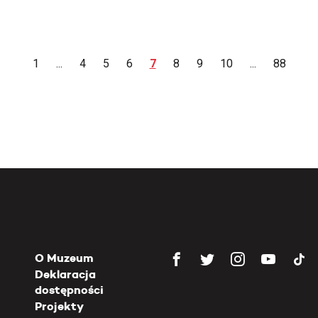
1
...
4
5
6
7
8
9
10
...
88
O Muzeum
Deklaracja
dostępności
Projekty