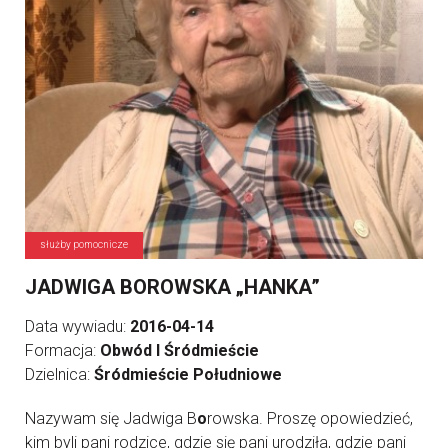
służby pomocnicze
JADWIGA BOROWSKA „HANKA”
Data wywiadu:
2016-04-14
Formacja:
Obwód I Śródmieście
Dzielnica:
Śródmieście Południowe
Nazywam się Jadwiga B
o
rowska. Proszę opowiedzieć,
kim byli pani rodzice, gdzie się pani urodziła, gdzie pani