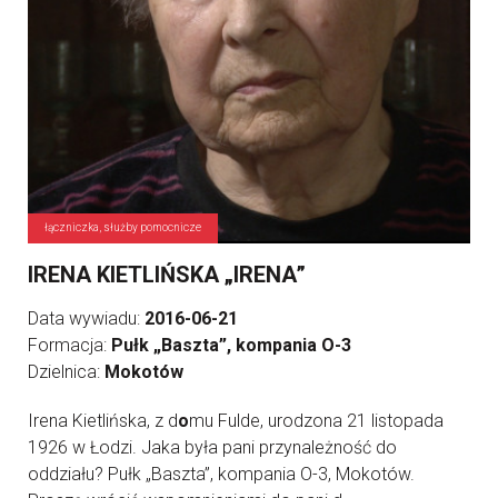
łączniczka, służby pomocnicze
IRENA KIETLIŃSKA „IRENA”
Data wywiadu:
2016-06-21
Formacja:
Pułk „Baszta”, kompania O-3
Dzielnica:
Mokotów
Irena Kietlińska, z d
o
mu Fulde, urodzona 21 listopada
1926 w Łodzi. Jaka była pani przynależność do
oddziału? Pułk „Baszta”, kompania O-3, Mokotów.