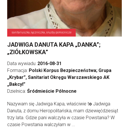
sanitariuszka, łączniczka, służby pomocnicze
JADWIGA DANUTA KAPA „DANKA”;
„ZIÓŁKOWSKA”
Data wywiadu:
2016-08-31
Formacja:
Polski Korpus Bezpieczeństwa; Grupa
„Krybar”, Sanitariat Okręgu Warszawskiego AK
„Bakcyl”
Dzielnica:
Śródmieście Północne
Nazywam się Jadwiga Kapa, właściwie t
o
Jadwiga
Danuta, z domu Hieropolitańska, mam dziewięćdziesiąt
trzy lata. Gdzie pani walczyła w czasie Powstania? W
czasie Powstania walczyłam w ...