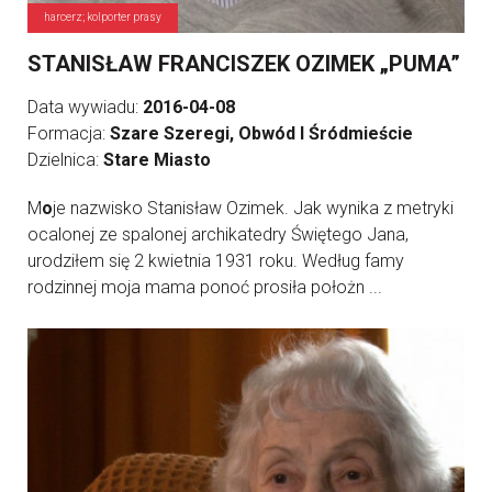
harcerz; kolporter prasy
STANISŁAW FRANCISZEK OZIMEK „PUMA”
Data wywiadu:
2016-04-08
Formacja:
Szare Szeregi, Obwód I Śródmieście
Dzielnica:
Stare Miasto
M
o
je nazwisko Stanisław Ozimek. Jak wynika z metryki
ocalonej ze spalonej archikatedry Świętego Jana,
urodziłem się 2 kwietnia 1931 roku. Według famy
rodzinnej moja mama ponoć prosiła położn ...