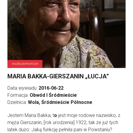
służby pomocnicze
MARIA BAKKA-GIERSZANIN „ŁUCJA”
Data wywiadu:
2016-06-22
Formacja:
Obwód I Śródmieście
Dzielnica:
Wola, Śródmieście Północne
Jestem Maria Bakka, t
o
jest moje rodowe nazwisko, z
męża Gierszanin, [rok urodzenia] 1922, tak że już tych
latek dużo. Jaką funkcję pełniła pani w Powstaniu?