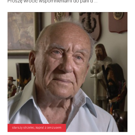
Proszę wrócić wspomnieniami do pani d ...
starszy strzelec, kapral z cenzusem