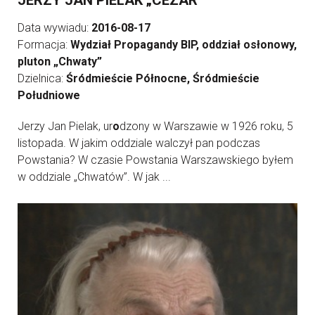
JERZY JAN PIELAK „CEZAR”
Data wywiadu:
2016-08-17
Formacja:
Wydział Propagandy BIP, oddział osłonowy,
pluton „Chwaty”
Dzielnica:
Śródmieście Północne, Śródmieście
Południowe
Jerzy Jan Pielak, ur
o
dzony w Warszawie w 1926 roku, 5
listopada. W jakim oddziale walczył pan podczas
Powstania? W czasie Powstania Warszawskiego byłem
w oddziale „Chwatów”. W jak ...