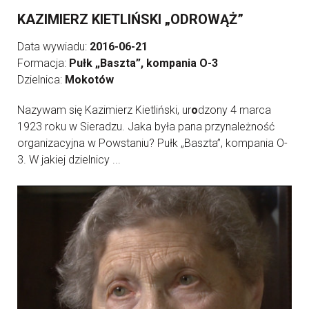
KAZIMIERZ KIETLIŃSKI „ODROWĄŻ”
Data wywiadu:
2016-06-21
Formacja:
Pułk „Baszta”, kompania O-3
Dzielnica:
Mokotów
Nazywam się Kazimierz Kietliński, ur
o
dzony 4 marca
1923 roku w Sieradzu. Jaka była pana przynależność
organizacyjna w Powstaniu? Pułk „Baszta”, kompania O-
3. W jakiej dzielnicy ...