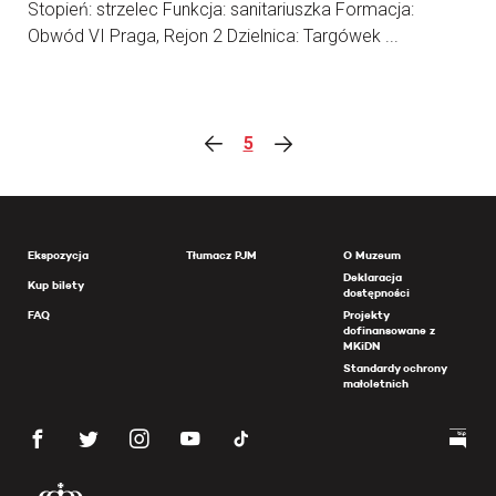
Stopień: strzelec Funkcja: sanitariuszka Formacja:
Obwód VI Praga, Rejon 2 Dzielnica: Targówek ...
5
Ekspozycja
Tłumacz PJM
O Muzeum
Deklaracja
Kup bilety
dostępności
FAQ
Projekty
dofinansowane z
MKiDN
Standardy ochrony
małoletnich