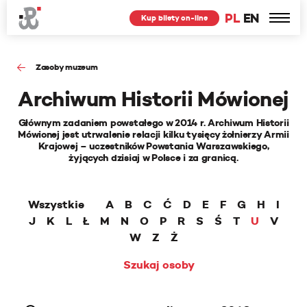
PL
EN
Kup bilety on-line
Zasoby muzeum
Archiwum Historii Mówionej
Głównym zadaniem powstałego w 2014 r. Archiwum Historii
Mówionej jest utrwalenie relacji kilku tysięcy żołnierzy Armii
Krajowej – uczestników Powstania Warszawskiego,
żyjących dzisiaj w Polsce i za granicą.
Wszystkie
A
B
C
Ć
D
E
F
G
H
I
J
K
L
Ł
M
N
O
P
R
S
Ś
T
U
V
W
Z
Ż
Szukaj osoby