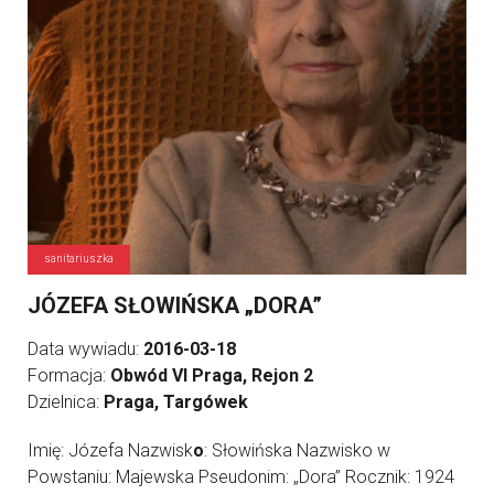
sanitariuszka
JÓZEFA SŁOWIŃSKA „DORA”
Data wywiadu:
2016-03-18
Formacja:
Obwód VI Praga, Rejon 2
Dzielnica:
Praga, Targówek
Imię: Józefa Nazwisk
o
: Słowińska Nazwisko w
Powstaniu: Majewska Pseudonim: „Dora” Rocznik: 1924