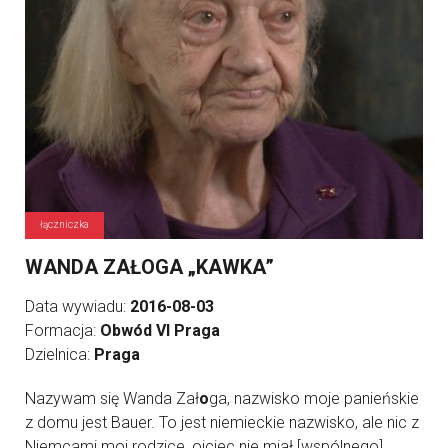
łączniczka
WANDA ZAŁOGA „KAWKA”
Data wywiadu:
2016-08-03
Formacja:
Obwód VI Praga
Dzielnica:
Praga
Nazywam się Wanda Zał
o
ga, nazwisko moje panieńskie
z domu jest Bauer. To jest niemieckie nazwisko, ale nic z
Niemcami moi rodzice, ojciec nie miał [wspólnego],