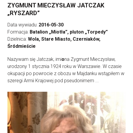
ZYGMUNT MIECZYSŁAW JATCZAK
„RYSZARD”
Data wywiadu:
2016-05-30
Formacja:
Batalion „Miotła”, pluton „Torpedy”
Dzielnica:
Wola, Stare Miasto, Czerniaków,
Śródmieście
Nazywam się Jatczak, imi
o
na Zygmunt Mieczysław,
urodzony 1 stycznia 1924 roku w Warszawie. W czasie
okupacji po powrocie z obozu w Majdanku wstąpiłem w
szeregi Armii Krajowej pod pseudonimem ...