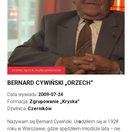
strzelec, łącznik, służby pomocnicze
BERNARD CYWIŃSKI „ORZECH”
Data wywiadu:
2009-07-24
Formacja:
Zgrupowanie „Kryska”
Dzielnica:
Czerników
Nazywam się Bernard Cywiński. Ur
o
dziłem się w 1928
roku w Warszawie, gdzie spędziłem młodsze lata – nie