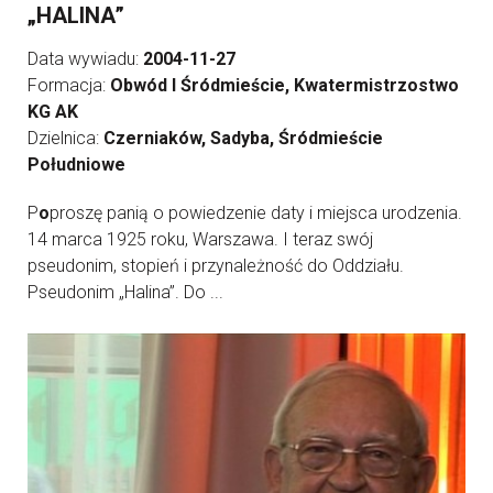
„HALINA”
Data wywiadu:
2004-11-27
Formacja:
Obwód I Śródmieście, Kwatermistrzostwo
KG AK
Dzielnica:
Czerniaków, Sadyba, Śródmieście
Południowe
P
o
proszę panią o powiedzenie daty i miejsca urodzenia.
14 marca 1925 roku, Warszawa. I teraz swój
pseudonim, stopień i przynależność do Oddziału.
Pseudonim „Halina”. Do ...