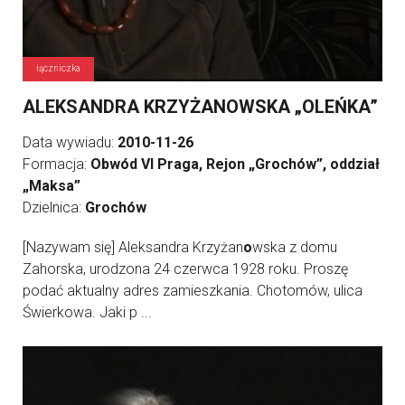
łączniczka
ALEKSANDRA KRZYŻANOWSKA „OLEŃKA”
Data wywiadu:
2010-11-26
Formacja:
Obwód VI Praga, Rejon „Grochów”, oddział
„Maksa”
Dzielnica:
Grochów
[Nazywam się] Aleksandra Krzyżan
o
wska z domu
Zahorska, urodzona 24 czerwca 1928 roku. Proszę
podać aktualny adres zamieszkania. Chotomów, ulica
Świerkowa. Jaki p ...