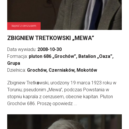
kapral z cenzusem
ZBIGNIEW TRETKOWSKI „MEWA”
Data wywiadu:
2008-10-30
Formacja:
pluton 686 „Grochów”, Batalion „Oaza”,
Grupa
Dzielnica:
Grochów, Czerniaków, Mokotów
Zbigniew Tretk
o
wski, urodzony 19 marca 1923 roku w
Toruniu; pseudonim „Mewa”, podczas Powstania w
stopniu kaprala z cenzusem, obecnie kapitan. Pluton
Grochów 686. Proszę opowiedz ...