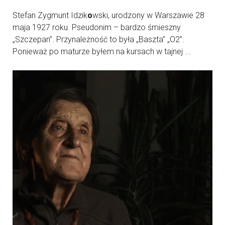
Stefan Zygmunt Idzik
o
wski, urodzony w Warszawie 28
maja 1927 roku. Pseudonim – bardzo śmieszny
„Szczepan”. Przynależność to była „Baszta” „O2”.
Ponieważ po maturze byłem na kursach w tajnej ...