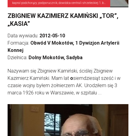
kapral podchorąży; podporucznik, dowódca centrali strzeleckiej 1. baterii 1 DAK
ZBIGNIEW KAZIMIERZ KAMIŃSKI „TOR”,
„KASIA”
Data wywiadu:
2012-05-10
Formacja:
Obwód V Mokotów, 1 Dywizjon Artylerii
Konnej
Dzielnica:
Dolny Mokotów, Sadyba
Nazywam się Zbigniew Kamiński, ściślej Zbigniew
Kazimierz Kamiński. Mam lat
o
siemdziesiąt sześć i w
czasie wojny byłem żołnierzem AK. Urodziłem się 3
marca 1926 roku w Warszawie, w szpitalu ...