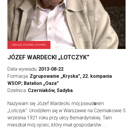
starszy strzelec, strzelec
JÓZEF WARDECKI „LOTCZYK”
Data wywiadu:
2013-08-22
Formacja:
Zgrupowanie „Kryska”, 22. kompania
WSOP; Batalion „Oaza”
Dzielnica:
Czerniaków, Sadyba
Nazywam się Józef Wardecki, mój pseud
o
nim
„Lotczyk”. Urodziłem się w Warszawie na Czerniakowie 5
września 1921 roku przy ulicy Bernardyńskiej. Tam
mieszkał mój ojciec, który miał gospodarstw ...