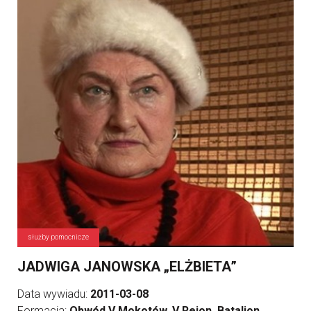
służby pomocnicze
JADWIGA JANOWSKA „ELŻBIETA”
Data wywiadu:
2011-03-08
Formacja:
Obwód V Mokotów, V Rejon, Batalion