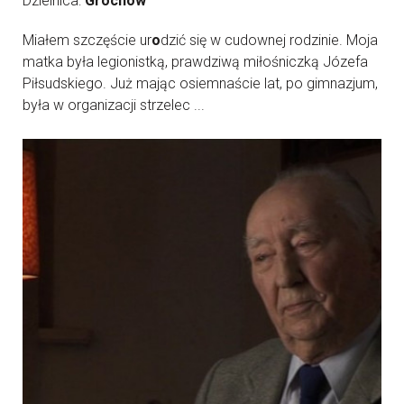
Dzielnica:
Grochów
Miałem szczęście ur
o
dzić się w cudownej rodzinie. Moja
matka była legionistką, prawdziwą miłośniczką Józefa
Piłsudskiego. Już mając osiemnaście lat, po gimnazjum,
była w organizacji strzelec ...