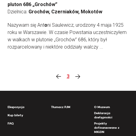
pluton 686 „Grochów”
Dzielnica:
Grochów, Czerniaków, Mokotów
Nazywam się Ant
o
ni Saulewicz, urodzony 4 maja 1925
roku w Warszawie. W czasie Powstania uczestniczyłem
w walkach w plutonie „Grochów” 686, który był
rozparcelowany i niektóre oddziały walczy ...
3
Ekspozycja
Tłumacz PJM
O Muzeum
Deklaracja
Kup bilety
dostępności
FAQ
Projekty
dofinansowane z
MKiDN