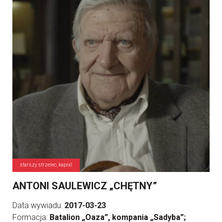
starszy strzelec, kapral
ANTONI SAULEWICZ „CHĘTNY”
Data wywiadu:
2017-03-23
Formacja:
Batalion „Oaza”, kompania „Sadyba”;