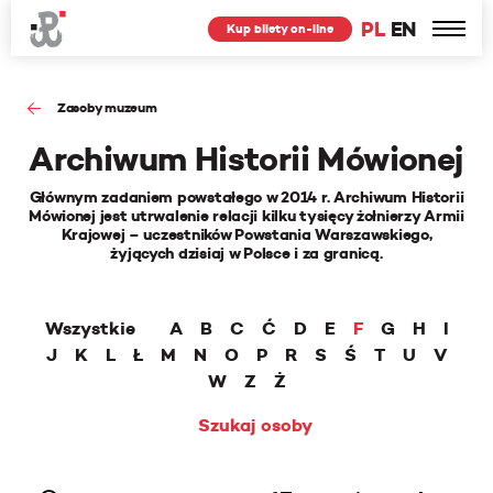
PL
EN
Kup bilety on-line
Zasoby muzeum
Archiwum Historii Mówionej
Głównym zadaniem powstałego w 2014 r. Archiwum Historii
Mówionej jest utrwalenie relacji kilku tysięcy żołnierzy Armii
Krajowej – uczestników Powstania Warszawskiego,
żyjących dzisiaj w Polsce i za granicą.
Wszystkie
A
B
C
Ć
D
E
F
G
H
I
J
K
L
Ł
M
N
O
P
R
S
Ś
T
U
V
W
Z
Ż
Szukaj osoby