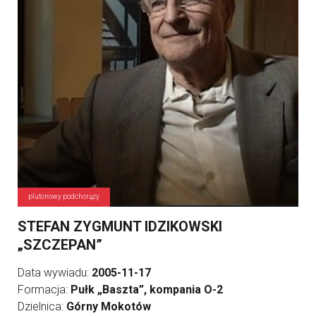
plutonowy podchorąży
STEFAN ZYGMUNT IDZIKOWSKI
„SZCZEPAN”
Data wywiadu:
2005-11-17
Formacja:
Pułk „Baszta”, kompania O-2
Dzielnica:
Górny Mokotów