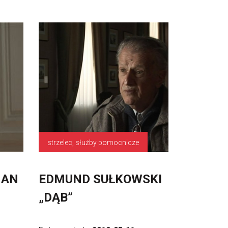
strzelec, służby pomocnicze
MAN
EDMUND SUŁKOWSKI
„DĄB”