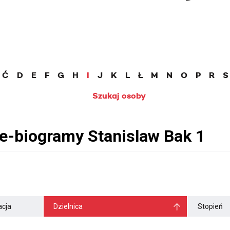
Ć
D
E
F
G
H
I
J
K
L
Ł
M
N
O
P
R
S
Szukaj osoby
cja
Dzielnica
Stopień