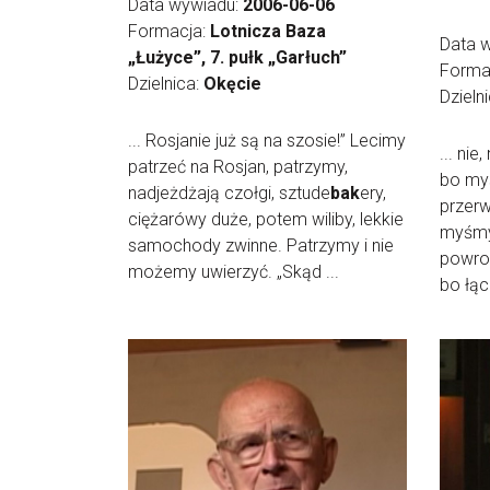
Data wywiadu:
2006-06-06
Formacja:
Lotnicza Baza
Data 
„Łużyce”, 7. pułk „Garłuch”
Forma
Dzielnica:
Okęcie
Dzieln
... Rosjanie już są na szosie!” Lecimy
... nie
patrzeć na Rosjan, patrzymy,
bo myśl
nadjeżdżają czołgi, sztude
bak
ery,
przerw
ciężarówy duże, potem wiliby, lekkie
myśmy 
samochody zwinne. Patrzymy i nie
powrot
możemy uwierzyć. „Skąd ...
bo łącz