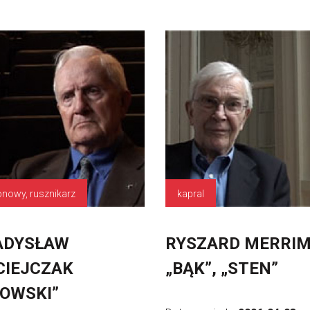
onowy, rusznikarz
kapral
ADYSŁAW
RYSZARD MERRI
IEJCZAK
„BĄK”, „STEN”
OWSKI”