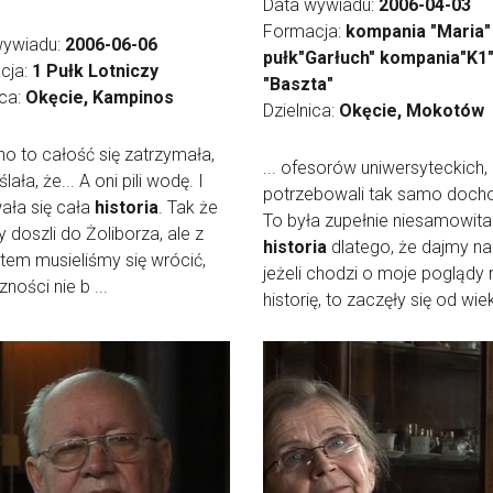
Data wywiadu:
2006-04-03
Formacja:
kompania "Maria"
wywiadu:
2006-06-06
pułk"Garłuch" kompania"K1"
cja:
1 Pułk Lotniczy
"Baszta"
ica:
Okęcie, Kampinos
Dzielnica:
Okęcie, Mokotów
, no to całość się zatrzymała,
... ofesorów uniwersyteckich, 
ała, że... A oni pili wodę. I
potrzebowali tak samo doch
ała się cała
historia
. Tak że
To była zupełnie niesamowita
doszli do Żoliborza, ale z
historia
dlatego, że dajmy na
em musieliśmy się wrócić,
jeżeli chodzi o moje poglądy 
ności nie b ...
historię, to zaczęły się od wiek