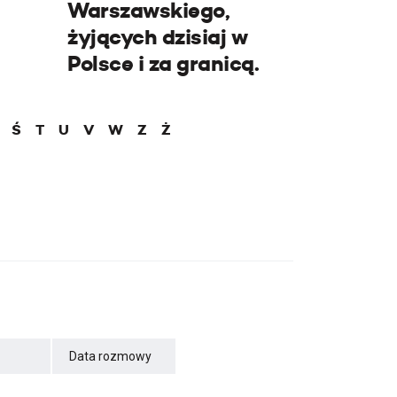
Warszawskiego,
żyjących dzisiaj w
Polsce i za granicą.
Ś
T
U
V
W
Z
Ż
Data rozmowy