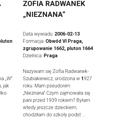
A
ZOFIA RADWANEK
„NIEZNANA”
Data wywiadu:
2006-02-13
pluton
Formacja:
Obwód VI Praga,
zgrupowanie 1662, pluton 1664
Dzielnica:
Praga
Nazywam się Zofia Radwanek-
na „W”.
Szubiakiewicz, urodzona w
1
927
, jak
roku. Mam pseudonim
ylko
„Nieznana”.Czym zajmowała się
pani przed 1939 rokiem? Byłam
wtedy jeszcze dzieckiem,
chodziłam do szkoły podst ...