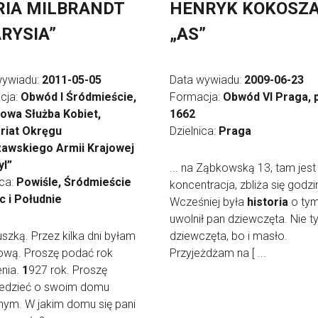
IA MILBRANDT
HENRYK KOKOSZ
RYSIA”
„AS”
wywiadu:
2011-05-05
Data wywiadu:
2009-06-23
cja:
Obwód I Śródmieście,
Formacja:
Obwód VI Praga, 
owa Służba Kobiet,
1662
ariat Okręgu
Dzielnica:
Praga
awskiego Armii Krajowej
yl”
... na Ząbkowską 13, tam jest
ica:
Powiśle, Śródmieście
koncentracja, zbliża się godzi
c i Południe
Wcześniej była
historia
o tym
uwolnił pan dziewczęta. Nie t
riuszką. Przez kilka dni byłam
dziewczęta, bo i masło.
ową. Proszę podać rok
Przyjeżdżam na [ ...
enia.
1
927 rok. Proszę
edzieć o swoim domu
nym. W jakim domu się pani