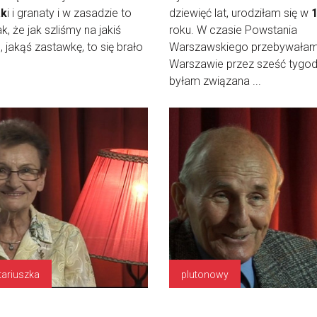
ak
i i granaty i w zasadzie to
dziewięć lat, urodziłam się w
ak, że jak szliśmy na jakiś
roku. W czasie Powstania
 jakąś zastawkę, to się brało
Warszawskiego przebywała
Warszawie przez sześć tygodn
byłam związana ...
tariuszka
plutonowy