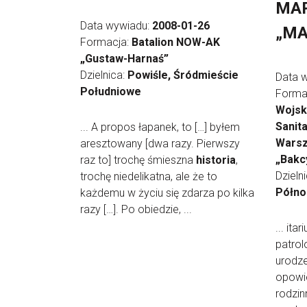
MAR
Data wywiadu:
2008-01-26
„MA
Formacja:
Batalion NOW-AK
„Gustaw-Harnaś”
Dzielnica:
Powiśle, Śródmieście
Data 
Południowe
Forma
Wojsk
Sanit
... A propos łapanek, to […] byłem
Warsz
aresztowany [dwa razy. Pierwszy
„Bakc
raz to] trochę śmieszna
historia
,
Dzieln
trochę niedelikatna, ale że to
Półno
każdemu w życiu się zdarza po kilka
razy […]. Po obiedzie, ...
... ita
patrol
urodz
opowi
rodzin