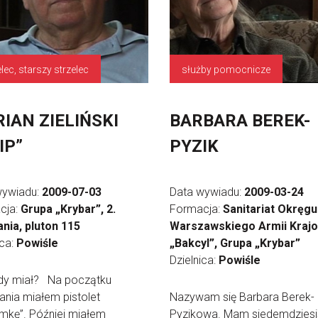
elec, starszy strzelec
służby pomocnicze
IAN ZIELIŃSKI
BARBARA BEREK-
IP”
PYZIK
wywiadu:
2009-07-03
Data wywiadu:
2009-03-24
cja:
Grupa „Krybar”, 2.
Formacja:
Sanitariat Okręgu
nia, pluton 115
Warszawskiego Armii Kraj
ica:
Powiśle
„Bakcyl”, Grupa „Krybar”
Dzielnica:
Powiśle
edy miał? Na początku
nia miałem pistolet
Nazywam się Barbara Berek-
mkę”. Później miałem
Pyzikowa. Mam siedemdziesi