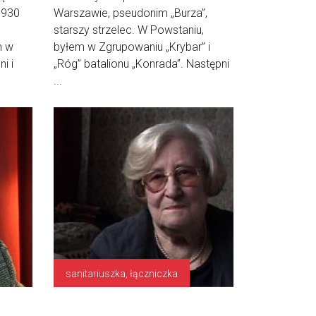
1
930
Warszawie, pseudonim „Burza”,
starszy strzelec. W Powstaniu,
m w
byłem w Zgrupowaniu „Krybar” i
i i
„Róg” batalionu „Konrada”. Następni
...
sanitariuszka, łączniczka