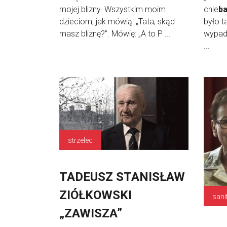
mojej blizny. Wszystkim moim
chle
b
dzieciom, jak mówią: „Tata, skąd
było t
masz bliznę?”. Mówię: „A to P ...
wypad,
...
strzelec
TADEUSZ STANISŁAW
ZIÓŁKOWSKI
sani
„ZAWISZA”