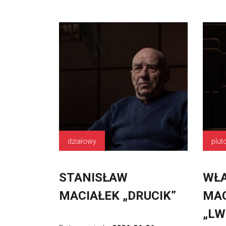
działowy
plut
STANISŁAW
WŁ
MACIAŁEK „DRUCIK”
MAC
„LW