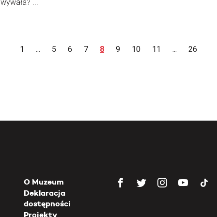
wywała? ...
1
...
5
6
7
8
9
10
11
...
26
O Muzeum
Deklaracja
dostępności
Projekty