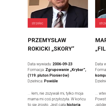
strzelec
strz
PRZEMYSŁAW
MAR
ROKICKI „SKORY”
„FIL
Data wywiadu:
2006-09-23
Data 
Formacja:
Zgrupowanie „Krybar”,
Forma
(119. pluton Pionierów)
kompa
Dzielnica:
Powiśle
Dzieln
... łem, nie zszywali mi, tylko moja
... wt
mama mi coś przyłożyła. W końcu
Powsta
to się zrosło. Jest cała
historia
„sióde