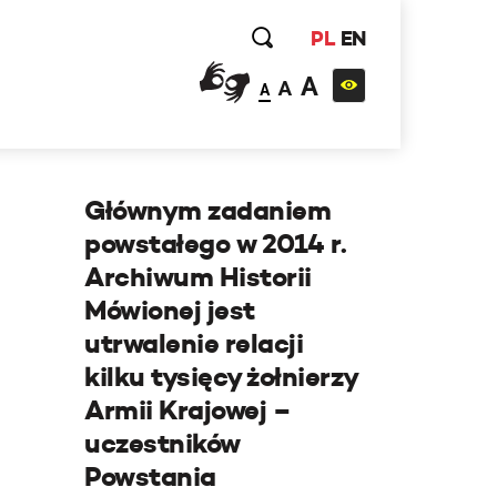
PL
EN
A
A
A
Głównym zadaniem
powstałego w 2014 r.
Archiwum Historii
Mówionej jest
utrwalenie relacji
kilku tysięcy żołnierzy
Armii Krajowej –
uczestników
Powstania