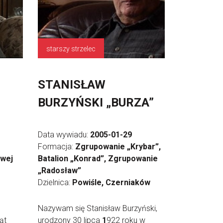
starszy strzelec
STANISŁAW
BURZYŃSKI „BURZA”
Data wywiadu:
2005-01-29
Formacja:
Zgrupowanie „Krybar”,
owej
Batalion „Konrad”, Zgrupowanie
„Radosław”
Dzielnica:
Powiśle, Czerniaków
Nazywam się Stanisław Burzyński,
ąt
urodzony 30 lipca
1
922 roku w