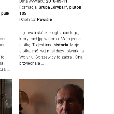
Data wywiadu:
2010-05-11
Formacja:
Grupa „Krybar”, pluton
 pułk
105
Dzielnica:
Powiśle
... jdowali skórę, mogli zabić tego,
oni
który miał [ją] w domu. Mam jedną
odu.
ciotkę. To jest inna
historia
. Moja
ciotka, mój wuj miał duży folwark na
 to
Wołyniu. Bolszewicy to zabrali. Ona
na
przyjechała ...
u s ...