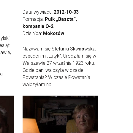
Data wywiadu:
2012-10-03
Formacja:
Pułk „Baszta”,
kompania O-2
Dzielnica:
Mokotów
lski,
esiąt
Nazywam się Stefania Skwir
o
wska,
awie,
pseudonim „Lutyk”. Urodziłam się w
Warszawie 27 września 1923 roku.
Gdzie pani walczyła w czasie
na
Powstania? W czasie Powstania
walczyłam na ...