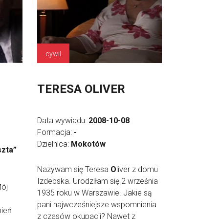
cywil
TERESA OLIVER
Data wywiadu:
2008-10-08
Formacja:
-
Dzielnica:
Mokotów
szta”
Nazywam się Teresa
O
liver z domu
Izdebska. Urodziłam się 2 września
Mój
1935 roku w Warszawie. Jakie są
pani najwcześniejsze wspomnienia
pień
z czasów okupacji? Nawet z