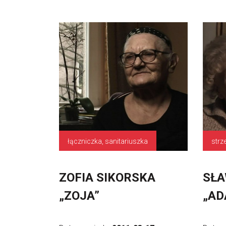
łączniczka, sanitariuszka
ZOFIA SIKORSKA
SŁA
„ZOJA”
„AD