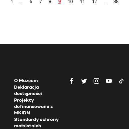
1
...
6
7
8
9
10
11
12
...
88
O Muzeum
Deklaracja
dostępności
Projekty
dofinansowane z
MKiDN
Standardy ochrony
małoletnich