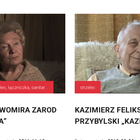
strzelec, łączniczka, sanitariuszka
strzelec
WOMIRA ZAROD
KAZIMIERZ FELIK
A”
PRZYBYLSKI „KAZ