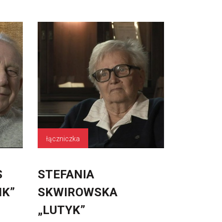
łączniczka
S
STEFANIA
IK”
SKWIROWSKA
„LUTYK”