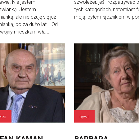
wie. Nie jestem
szwoleżer, jeśli rozpatrywać 
awianką. Jestem
tych kategoriach, natomiast f
ianką, ale nie czuję się już
moją, byłem łącznikiem w po
ianką, bo za dużo lat... Od
...
wojny mieszkam wła ...
elec
cywil