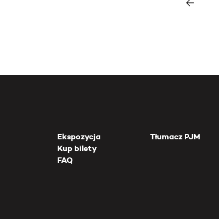
Ekspozycja
Tłumacz PJM
Kup bilety
FAQ