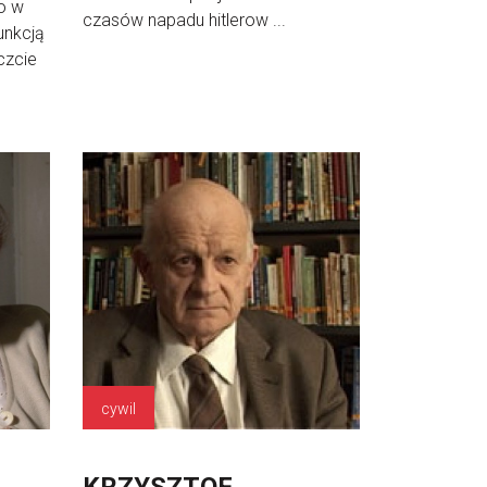
to w
czasów napadu hitlerow ...
unkcją
czcie
cywil