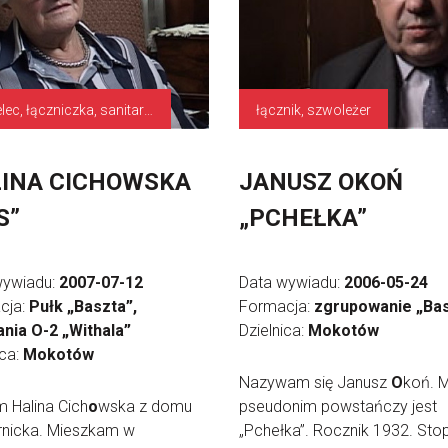
strzelec, łączniczka, sanitariuszka
łącznik, szwoleżer
INA CICHOWSKA
JANUSZ OKOŃ
S”
„PCHEŁKA”
wywiadu:
2007-07-12
Data wywiadu:
2006-05-24
cja:
Pułk „Baszta”,
Formacja:
zgrupowanie „Ba
nia O-2 „Withala”
Dzielnica:
Mokotów
ica:
Mokotów
Nazywam się Janusz
O
koń. 
 Halina Cich
o
wska z domu
pseudonim powstańczy jest
nicka. Mieszkam w
„Pchełka”. Rocznik 1932. Sto