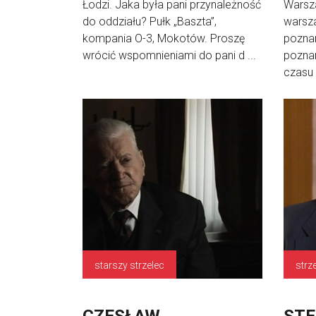
Łodzi. Jaka była pani przynależność
Warsza
do oddziału? Pułk „Baszta”,
warsz
kompania O-3, Mokotów. Proszę
poznan
wrócić wspomnieniami do pani d ...
poznan
czasu 
starszy strzelec
strz