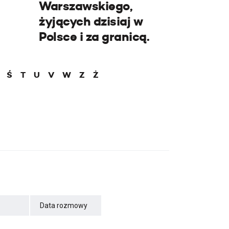
Warszawskiego,
żyjących dzisiaj w
Polsce i za granicą.
Ś
T
U
V
W
Z
Ż
Data rozmowy