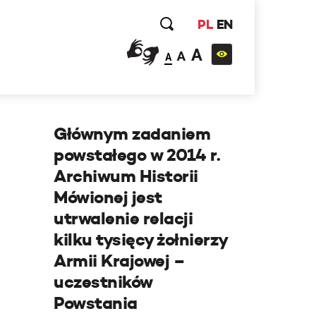
PL
EN
A
A
A
Głównym zadaniem
powstałego w 2014 r.
Archiwum Historii
Mówionej jest
utrwalenie relacji
kilku tysięcy żołnierzy
Armii Krajowej –
uczestników
Powstania