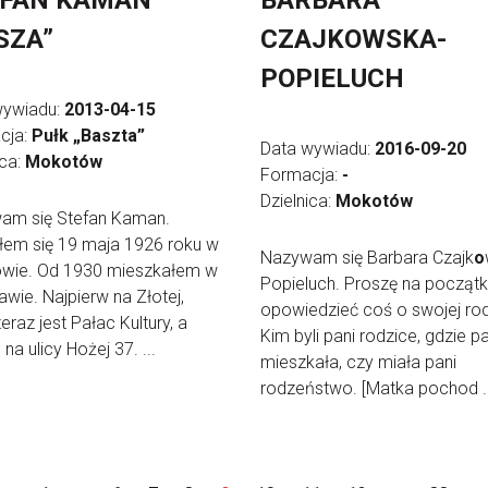
EFAN KAMAN
BARBARA
SZA”
CZAJKOWSKA-
POPIELUCH
wywiadu:
2013-04-15
cja:
Pułk „Baszta”
Data wywiadu:
2016-09-20
ica:
Mokotów
Formacja:
-
Dzielnica:
Mokotów
am się Stefan Kaman.
iłem się 19 maja 1926 roku w
Nazywam się Barbara Czajk
o
owie. Od 1930 mieszkałem w
Popieluch. Proszę na począt
wie. Najpierw na Złotej,
opowiedzieć coś o swojej rod
teraz jest Pałac Kultury, a
Kim byli pani rodzice, gdzie pa
na ulicy Hożej 37. ...
mieszkała, czy miała pani
rodzeństwo. [Matka pochod ..