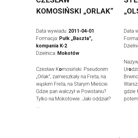
CZESŁAW
ST
KOMOSIŃSKI „ORLAK”
„OL
Data wywiadu:
2011-04-01
Data 
Formacja:
Pułk „Baszta”,
Forma
kompania K-2
Dzieln
Dzielnica:
Mokotów
Nazyw
Czesław K
o
mosiński. Pseudonim
Ur
o
dz
„Orlak”, zamieszkały na Freta, na
Brwin
wąskim Freta, na Starym Mieście.
Warsza
Gdzie pan walczył w Powstaniu?
gdzie 
Tylko na Mokotowie. Jaki oddział?
potem 
...