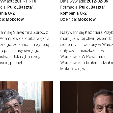
wywiadu:
2011-11-10
Data wywiadu:
2012-02-06
cja:
Pułk „Baszta”,
Formacja:
Pułk „Baszta”,
nia O-2
kompania O-2
ica:
Mokotów
Dzielnica:
Mokotów
am się Sław
o
mira Zarod, z
Nazywam się Kazimierz Przyby
Adamkiewicz; córka więźnia
mam już w tej chwili
o
siemdzi
cznego, zesłańca na Syberię.
siedem lat, urodzony w Warsz
ta pani czasy swojego
cały czas mieszkałem w
ństwa? Jak najbardziej,
Warszawie. W Powstaniu
ście, pamięt ...
Warszawskim brałem udział 
Mokotowie, w ...