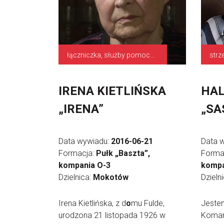
łączniczka, służby pomocnicze
IRENA KIETLIŃSKA
HAL
„IRENA”
„SA
Data wywiadu:
2016-06-21
Data 
Formacja:
Pułk „Baszta”,
Forma
kompania O-3
kompa
Dzielnica:
Mokotów
Dzieln
Irena Kietlińska, z d
o
mu Fulde,
Jestem
urodzona 21 listopada 1926 w
Komar