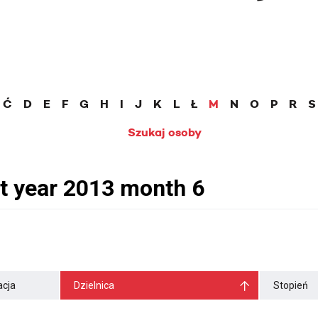
Ć
D
E
F
G
H
I
J
K
L
Ł
M
N
O
P
R
S
Szukaj osoby
cja
Dzielnica
Stopień