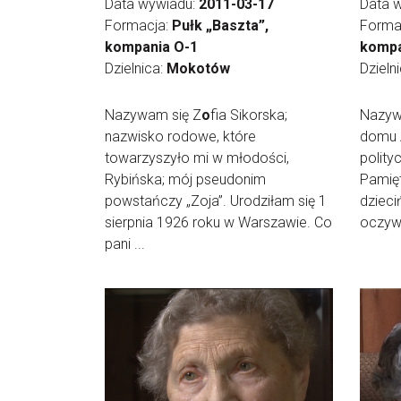
Data wywiadu:
2011-03-17
Data 
Formacja:
Pułk „Baszta”,
Forma
kompania O-1
kompa
Dzielnica:
Mokotów
Dzieln
Nazywam się Z
o
fia Sikorska;
Nazyw
nazwisko rodowe, które
domu 
towarzyszyło mi w młodości,
polity
Rybińska; mój pseudonim
Pamię
powstańczy „Zoja”. Urodziłam się 1
dzieci
sierpnia 1926 roku w Warszawie. Co
oczywi
pani ...