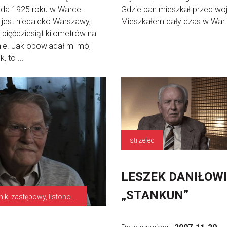
ada 1925 roku w Warce.
Gdzie pan mieszkał przed wo
jest niedaleko Warszawy,
Mieszkałem cały czas w War .
 pięćdziesiąt kilometrów na
ie. Jak opowiadał mi mój
, to ...
strzelec
LESZEK DANIŁOW
„STANKUN”
łącznik, zastępowy, listonosz