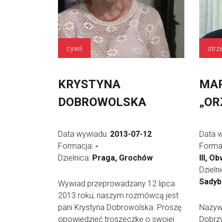
cywil
strz
KRYSTYNA
MAR
DOBROWOLSKA
„ORZ
Data wywiadu:
2013-07-12
Data 
Formacja:
-
Forma
Dzielnica:
Praga, Grochów
III, O
Dzieln
Sadyb
Wywiad przeprowadzany 12 lipca
2013 roku, naszym rozmówcą jest
pani Krystyna Dobrowolska. Proszę
Nazyw
opowiedzieć troszeczkę o swojej
Dobrzy