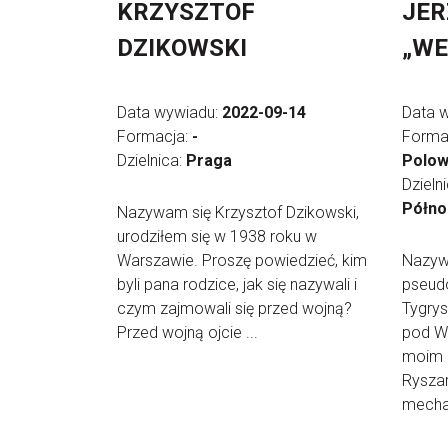
KRZYSZTOF
JER
DZIKOWSKI
„WE
Data wywiadu:
2022-09-14
Data 
Formacja:
-
Forma
Dzielnica:
Praga
Polo
Dzieln
Półno
Nazywam się Krzysztof Dzikowski,
urodziłem się w 1938 roku w
Warszawie. Proszę powiedzieć, kim
Nazyw
byli pana rodzice, jak się nazywali i
pseud
czym zajmowali się przed wojną?
Tygrys
Przed wojną ojcie ...
pod Wa
moim 
Rysza
mecha 