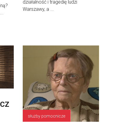
działalność i tragedię ludzi
jną?
Warszawy, a ...
..
ICZ
służby pomocnicze