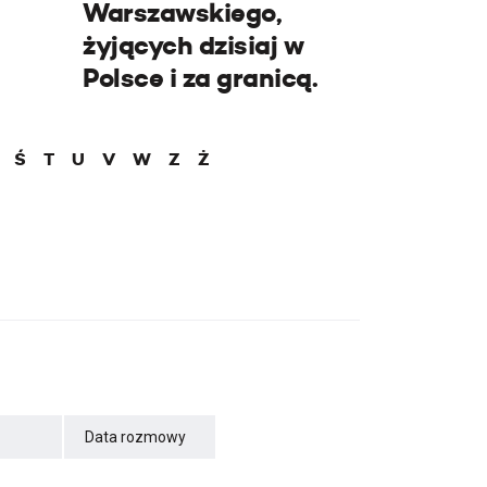
Warszawskiego,
żyjących dzisiaj w
Polsce i za granicą.
Ś
T
U
V
W
Z
Ż
Data rozmowy