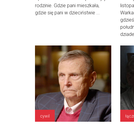
rodzinie. Gdzie pani mieszkała,
listop
gdzie się pani w dzieciństwie ...
Warka 
gdzieś
połudn
dziadek
cywil