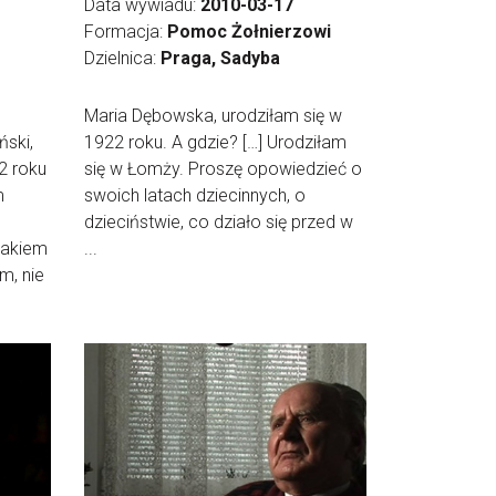
Data wywiadu:
2010-03-17
Formacja:
Pomoc Żołnierzowi
Dzielnica:
Praga, Sadyba
Maria Dębowska, urodziłam się w
ski,
1922 roku. A gdzie? […] Urodziłam
2 roku
się w Łomży. Proszę opowiedzieć o
m
swoich latach dziecinnych, o
dzieciństwie, co działo się przed w
pakiem
...
m, nie