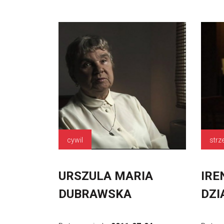
cywil
strz
URSZULA MARIA
IRE
DUBRAWSKA
DZI