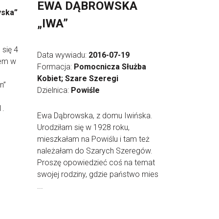
EWA DĄBROWSKA
yska”
„IWA”
 się 4
Data wywiadu:
2016-07-19
łem w
Formacja:
Pomocnicza Służba
Kobiet; Szare Szeregi
n”
Dzielnica:
Powiśle
1.
Ewa Dąbrowska, z domu Iwińska.
Urodziłam się w 1928 roku,
mieszkałam na Powiślu i tam też
należałam do Szarych Szeregów.
Proszę opowiedzieć coś na temat
swojej rodziny, gdzie państwo mies
...