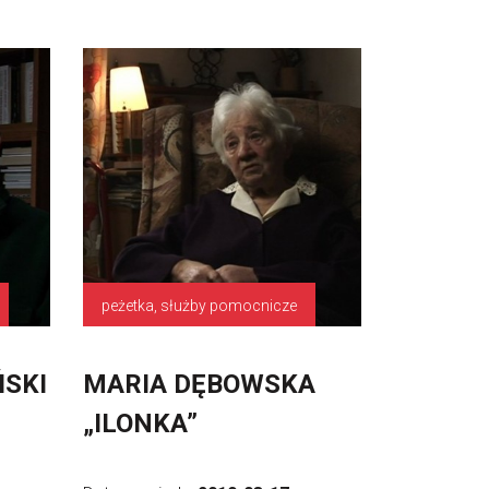
peżetka, służby pomocnicze
SKI
MARIA DĘBOWSKA
„ILONKA”