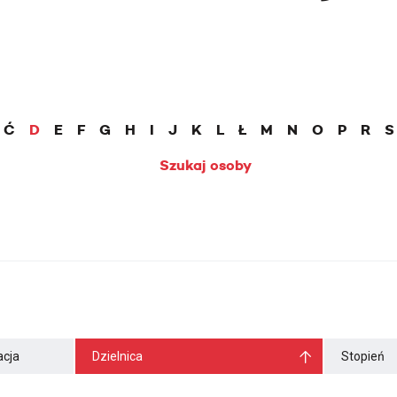
Ć
D
E
F
G
H
I
J
K
L
Ł
M
N
O
P
R
S
Szukaj osoby
cja
Dzielnica
Stopień