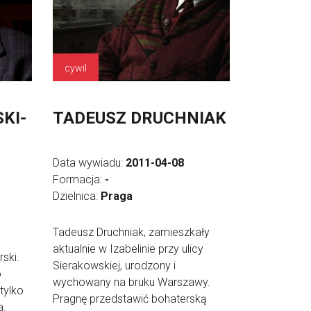
cywil
KI-
TADEUSZ DRUCHNIAK
Data wywiadu:
2011-04-08
Formacja:
-
Dzielnica:
Praga
Tadeusz Druchniak, zamieszkały
aktualnie w Izabelinie przy ulicy
ski.
Sierakowskiej, urodzony i
o
wychowany na bruku Warszawy.
tylko
Pragnę przedstawić bohaterską
a.