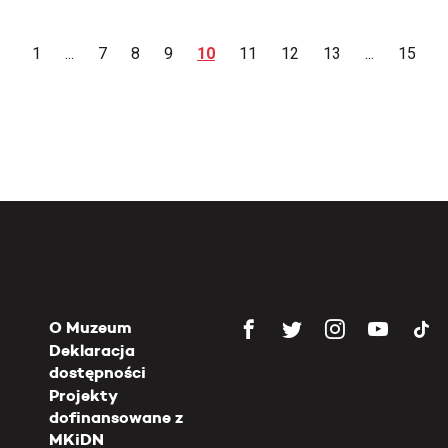
1
...
7
8
9
10
11
12
13
...
15
O Muzeum
Deklaracja
dostępności
Projekty
dofinansowane z
MKiDN