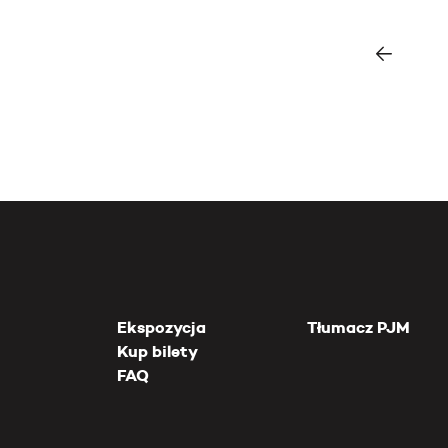
Ekspozycja
Tłumacz PJM
Kup bilety
FAQ