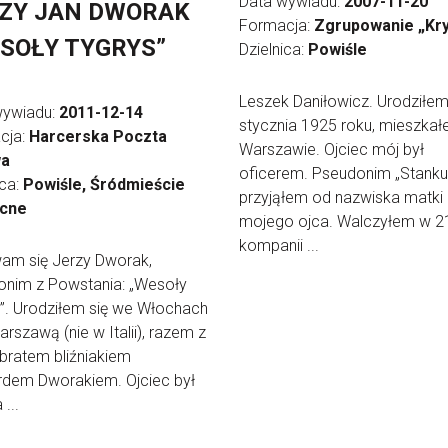
Data wywiadu:
2007-11-20
ZY JAN DWORAK
Formacja:
Zgrupowanie „Kr
SOŁY TYGRYS”
Dzielnica:
Powiśle
Leszek Daniłowicz. Urodziłem
wywiadu:
2011-12-14
stycznia 1925 roku, mieszka
cja:
Harcerska Poczta
Warszawie. Ojciec mój był
wa
oficerem. Pseudonim „Stanku
ica:
Powiśle, Śródmieście
przyjąłem od nazwiska matki
cne
mojego ojca. Walczyłem w 2
kompanii ...
am się Jerzy Dworak,
onim z Powstania: „Wesoły
”. Urodziłem się we Włochach
rszawą (nie w Italii), razem z
bratem bliźniakiem
rdem Dworakiem. Ojciec był
...