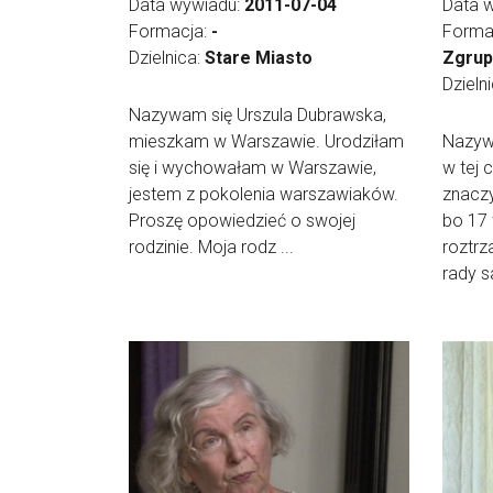
Data wywiadu:
2011-07-04
Data 
Formacja:
-
Forma
Dzielnica:
Stare Miasto
Zgrup
Dzieln
Nazywam się Urszula Dubrawska,
mieszkam w Warszawie. Urodziłam
Nazyw
się i wychowałam w Warszawie,
w tej 
jestem z pokolenia warszawiaków.
znaczy
Proszę opowiedzieć o swojej
bo 17 
rodzinie. Moja rodz ...
roztrz
rady s