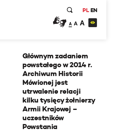
PL
EN
A
A
A
Głównym zadaniem
powstałego w 2014 r.
Archiwum Historii
Mówionej jest
utrwalenie relacji
kilku tysięcy żołnierzy
Armii Krajowej –
uczestników
Powstania