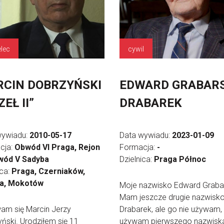
elec
cywil
CIN DOBRZYŃSKI
EDWARD GRABARS
EŁ II”
DRABAREK
wywiadu:
2010-05-17
Data wywiadu:
2023-01-09
cja:
Obwód VI Praga, Rejon
Formacja:
-
bwód V Sadyba
Dzielnica:
Praga Północ
ica:
Praga, Czerniaków,
a, Mokotów
Moje nazwisko Edward Grabar
Mam jeszcze drugie nazwisk
am się Marcin Jerzy
Drabarek, ale go nie używam, 
ński. Urodziłem się 11
używam pierwszego nazwisk