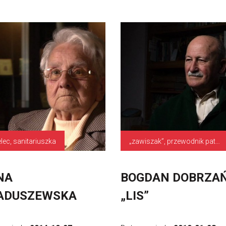
elec, sanitariuszka
„zawiszak”, przewodnik patrolu sanitarnego, służby pomocnicze
NA
BOGDAN DOBRZAŃ
ADUSZEWSKA
„LIS”