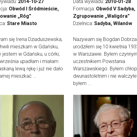
wywiadu:
2014-10-27
Data wywiadu:
2010-01-28
cja:
Obwód I Śródmieście,
Formacja:
Obwód V Sadyba,
owanie „Róg”
Zgrupowanie „Waligóra”
ica:
Stare Miasto
Dzielnica:
Sadyba, Wilanów
am się Irena Dziaduszewska,
Nazywam się Bogdan Dobrzań
chwili mieszkam w Gdańsku,
urodziłem się 10 kwietnia 193
 jestem w Gdańsku, u córki,
w Warszawie. Byłem czynny
września upadłam i miałam
uczestnikiem Powstania
askaną lewą rękę i już nie dało
Warszawskiego. Byłem chło
amej mieszkać ...
dwunastoletnim i nie walczyłe
byłem ...