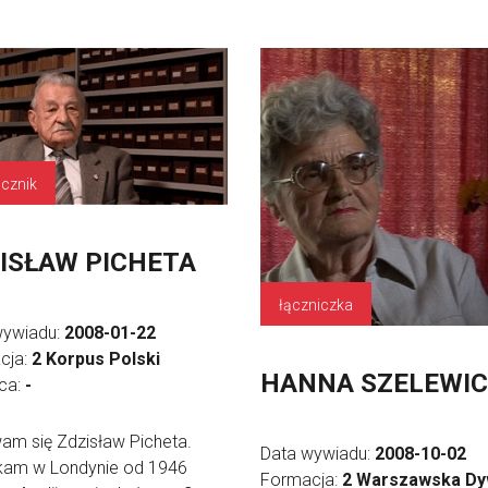
cznik
ISŁAW PICHETA
łączniczka
wywiadu:
2008-01-22
cja:
2 Korpus Polski
HANNA SZELEWI
ica:
-
m się Zdzisław Picheta.
Data wywiadu:
2008-10-02
kam w Londynie od 1946
Formacja:
2 Warszawska Dy