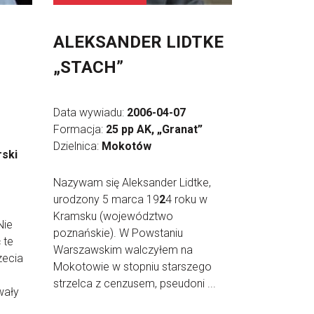
ALEKSANDER LIDTKE
„STACH”
Data wywiadu:
2006-04-07
Formacja:
25 pp AK, „Granat”
Dzielnica:
Mokotów
rski
Nazywam się Aleksander Lidtke,
urodzony 5 marca 19
2
4 roku w
Kramsku (województwo
Nie
poznańskie). W Powstaniu
 te
Warszawskim walczyłem na
zecia
Mokotowie w stopniu starszego
strzelca z cenzusem, pseudoni ...
wały