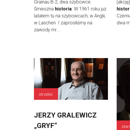
Grainau B-2, dwa szybowce.
[akcję
Śmieszna
historia
. W 1961 roku już
histor
latałem tu na szybowcach, w Anglii,
Czerni
w Laschen. I zaprosiliśmy na
dwa mi
zawody mi ...
strzelec
JERZY GRALEWICZ
„GRYF”