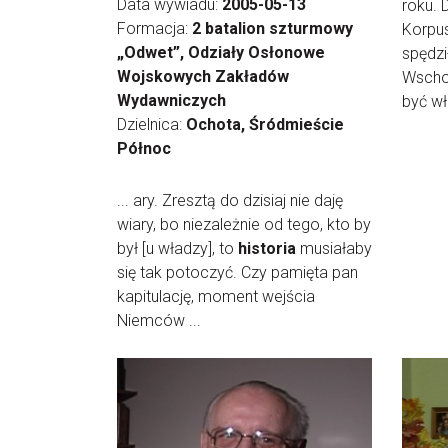
Data wywiadu:
2005-05-13
roku. 
Formacja:
2 batalion szturmowy
Korpu
„Odwet”, Odziały Osłonowe
spędz
Wojskowych Zakładów
Wscho
Wydawniczych
być wł
Dzielnica:
Ochota, Śródmieście
Północ
... ary. Zresztą do dzisiaj nie daję
wiary, bo niezależnie od tego, kto by
był [u władzy], to
historia
musiałaby
się tak potoczyć. Czy pamięta pan
kapitulację, moment wejścia
Niemców ...