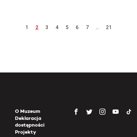
1
2
3
4
5
6
7
...
21
O Muzeum
Deklaracja
dostępności
Projekty