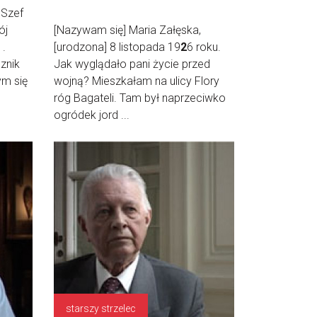
 Szef
ój
[Nazywam się] Maria Załęska,
1.
[urodzona] 8 listopada 19
2
6 roku.
znik
Jak wyglądało pani życie przed
ym się
wojną? Mieszkałam na ulicy Flory
róg Bagateli. Tam był naprzeciwko
ogródek jord ...
starszy strzelec