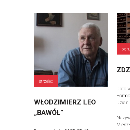
poru
ZDZ
strzelec
Data 
Forma
WŁODZIMIERZ LEO
Dzieln
„BAWÓŁ”
Nazywa
Miesz