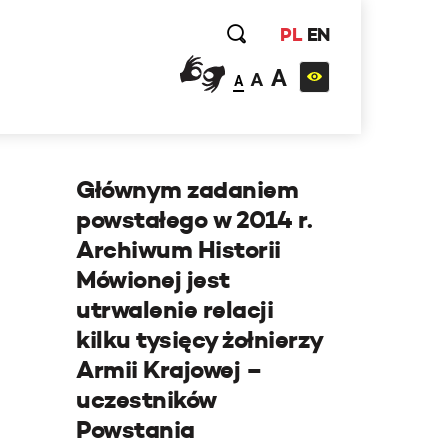
PL
EN
A
A
A
Głównym zadaniem
powstałego w 2014 r.
Archiwum Historii
Mówionej jest
utrwalenie relacji
kilku tysięcy żołnierzy
Armii Krajowej –
uczestników
Powstania