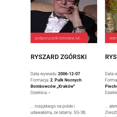
podporucznik lotnictwa, lotnik
star
RYSZARD ZGÓRSKI
RYS
Data wywiadu:
2006-12-07
Data 
Formacja:
2. Pułk Nocnych
Forma
Bombowców „Kraków”
Piech
Dzielnica:
-
Dzieln
... rosyjskiego na polski i
... ał
udawaliśmy, że latamy. SG-38,
Zreszt