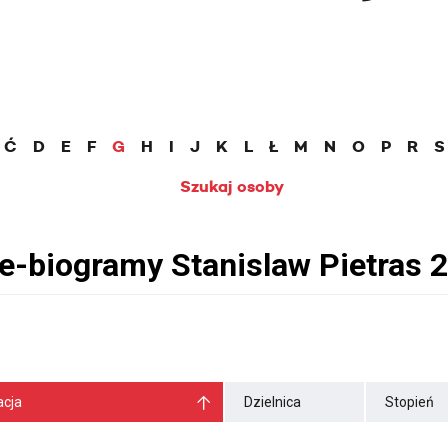
Ć
D
E
F
G
H
I
J
K
L
Ł
M
N
O
P
R
S
Szukaj osoby
cja
Dzielnica
Stopień