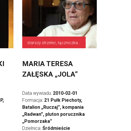
starszy strzelec, łączniczka, sanitariuszka
KI
MARIA TERESA
ZAŁĘSKA „JOLA”
Data wywiadu:
2010-02-01
P,
Formacja:
21 Pułk Piechoty,
Batalion „Ruczaj”, kompania
„Radwan”, pluton porucznika
„Pomorzaka”
Dzielnica:
Śródmieście