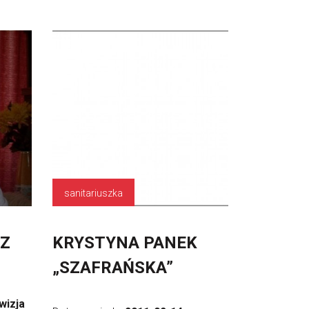
sanitariuszka
CZ
KRYSTYNA PANEK
„SZAFRAŃSKA”
wizja