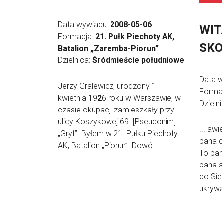
Data wywiadu:
2008-05-06
WIT
Formacja:
21. Pułk Piechoty AK,
SKO
Batalion „Zaremba-Piorun”
Dzielnica:
Śródmieście południowe
Data 
Jerzy Gralewicz, urodzony 1
Forma
kwietnia 19
2
6 roku w Warszawie, w
Dzieln
czasie okupacji zamieszkały przy
ulicy Koszykowej 69. [Pseudonim]
... aw
„Gryf”. Byłem w 21. Pułku Piechoty
pana d
AK, Batalion „Piorun”. Dowó ...
To ba
pana a
do Sie
ukrywa