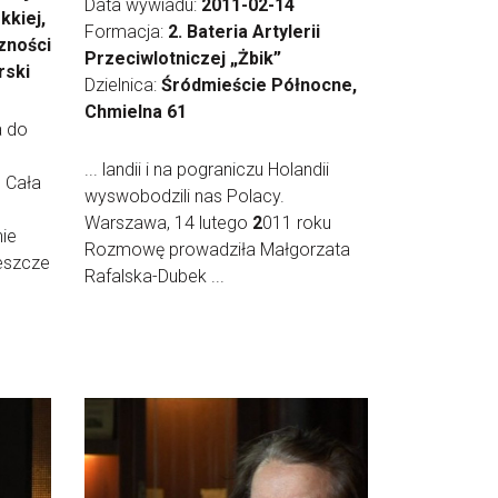
Data wywiadu:
2011-02-14
kkiej,
Formacja:
2. Bateria Artylerii
zności
Przeciwlotniczej „Żbik”
rski
Dzielnica:
Śródmieście Północne,
Chmielna 61
a do
... landii i na pograniczu Holandii
 Cała
wyswobodzili nas Polacy.
Warszawa, 14 lutego
2
011 roku
nie
Rozmowę prowadziła Małgorzata
jeszcze
Rafalska-Dubek ...