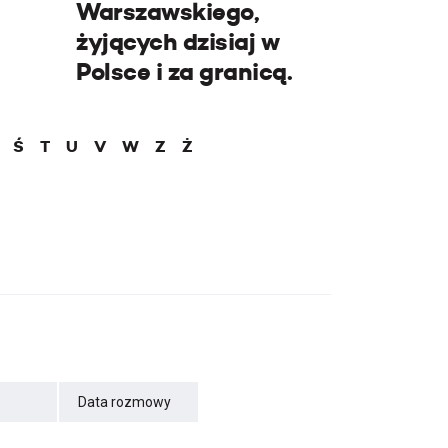
Warszawskiego,
żyjących dzisiaj w
Polsce i za granicą.
Ś
T
U
V
W
Z
Ż
Data rozmowy