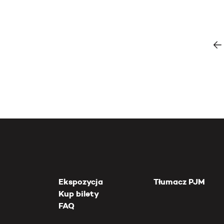
Ekspozycja
Tłumacz PJM
Kup bilety
FAQ