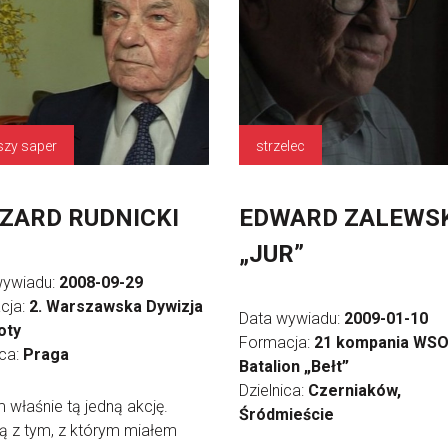
szy saper
strzelec
ZARD RUDNICKI
EDWARD ZALEWS
„JUR”
wywiadu:
2008-09-29
cja:
2. Warszawska Dywizja
Data wywiadu:
2009-01-10
oty
Formacja:
21 kompania WSO
ica:
Praga
Batalion „Bełt”
Dzielnica:
Czerniaków,
em właśnie tą jedną akcję.
Śródmieście
ą z tym, z którym miałem