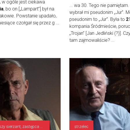
], w ogóle jest ciekawa
... wa 30. Tego nie pamiętam.
ia
, bo on [„Lampart”] był na
wybrał mi pseudonim „Jur”. M
akowie. Powstanie upadało,
pseudonim to „Jur”. Była to
2
esiące czołgał się przez g ...
kompania Śródmieście, poruc
„Trojan” [Jan Jedliński (?)]. Cz
tam zajmowaliście? ...
starszy sierżant, zastępca dowódcy plutonu
strzelec