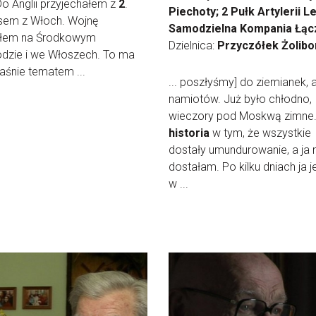
Do Anglii przyjechałem z
2
.
Piechoty; 2 Pułk Artylerii Le
sem z Włoch. Wojnę
Samodzielna Kompania Łąc
iłem na Środkowym
Dzielnica:
Przyczółek Żolibo
dzie i we Włoszech. To ma
aśnie tematem ...
... poszłyśmy] do ziemianek, 
namiotów. Już było chłodno,
wieczory pod Moskwą zimne.
historia
w tym, że wszystkie
dostały umundurowanie, a ja 
dostałam. Po kilku dniach ja 
w ...