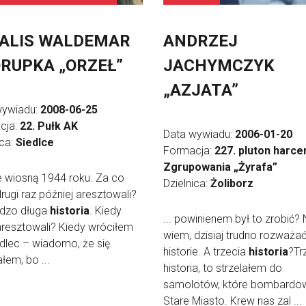
ALIS WALDEMAR
ANDRZEJ
RUPKA „ORZEŁ”
JACHYMCZYK
„AZJATA”
wywiadu:
2008-06-25
cja:
22. Pułk AK
Data wywiadu:
2006-01-20
ica:
Siedlce
Formacja:
227. pluton harce
Zgrupowania „Żyrafa”
ie wiosną 1944 roku. Za co
Dzielnica:
Żoliborz
rugi raz później aresztowali?
rdzo długa
historia
. Kiedy
... powinienem był to zrobić? 
resztowali? Kiedy wróciłem
wiem, dzisiaj trudno rozważać
dlec – wiadomo, że się
historie. A trzecia
historia
?Tr
łem, bo ...
historia, to strzelałem do
samolotów, które bombardo
Stare Miasto. Krew nas zal ...