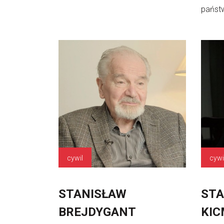
państw
cywil
cywi
STANISŁAW
STA
BREJDYGANT
KI