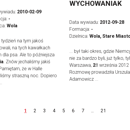
WYCHOWANIAK
wywiadu:
2010-02-09
cja:
-
Data wywiadu:
2012-09-28
ica:
Wola
Formacja:
-
Dzielnica:
Wola, Stare Miast
ez tydzień na tym jakoś
wali, na tych kawałkach
... był taki okres, gdzie Niemc
 dla psa. Ale to późniejsza
nie za bardzo byli, już tylko, ty
ia
. Znów jechaliśmy jakiś
Warszawa,
2
8 września 2012
Pamiętam, że w Halle
Rozmowę prowadziła Urszula
liśmy straszną noc. Dopiero
Adamowicz ...
..
1
2
3
4
5
6
7
...
21