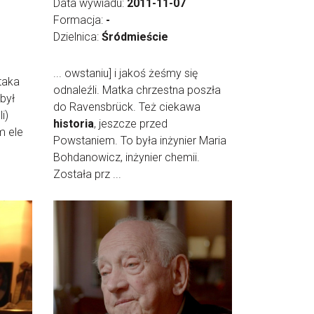
Data wywiadu:
2011-11-07
Formacja:
-
Dzielnica:
Śródmieście
... owstaniu] i jakoś żeśmy się
taka
odnaleźli. Matka chrzestna poszła
 był
do Ravensbrück. Też ciekawa
i)
historia
, jeszcze przed
m ele
Powstaniem. To była inżynier Maria
Bohdanowicz, inżynier chemii.
Została prz ...