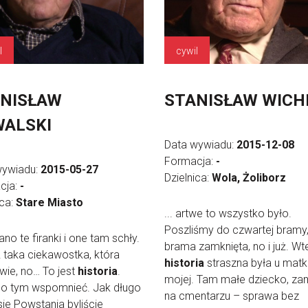
l
cywil
NISŁAW
STANISŁAW WICH
ALSKI
Data wywiadu:
2015-12-08
Formacja:
-
wywiadu:
2015-05-27
Dzielnica:
Wola, Żoliborz
cja:
-
ica:
Stare Miasto
... artwe to wszystko było.
Poszliśmy do czwartej bramy,
zano te firanki i one tam schły.
brama zamknięta, no i już. Wt
 taka ciekawostka, która
historia
straszna była u matk
wie, no… To jest
historia
.
mojej. Tam małe dziecko, za
 o tym wspomnieć. Jak długo
na cmentarzu – sprawa bez
ie Powstania byliście