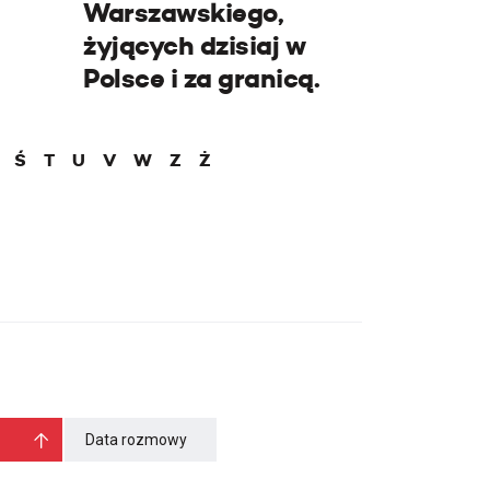
Warszawskiego,
żyjących dzisiaj w
Polsce i za granicą.
Ś
T
U
V
W
Z
Ż
Data rozmowy