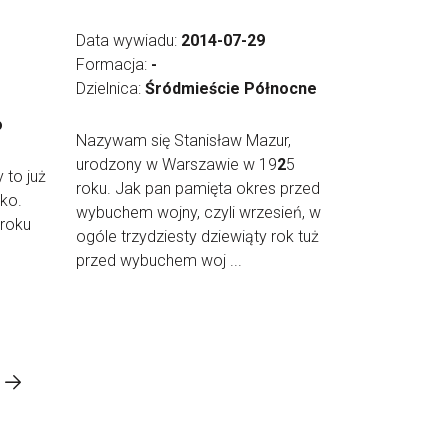
Data wywiadu:
2014-07-29
Formacja:
-
Dzielnica:
Śródmieście Północne
o
Nazywam się Stanisław Mazur,
urodzony w Warszawie w 19
2
5
y to już
roku. Jak pan pamięta okres przed
lko.
wybuchem wojny, czyli wrzesień, w
 roku
ogóle trzydziesty dziewiąty rok tuż
przed wybuchem woj ...