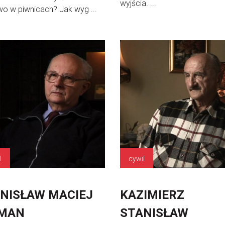
wyjścia. ...
o w piwnicach? Jak wyg ...
l
cywil
NISŁAW MACIEJ
KAZIMIERZ
CMAN
STANISŁAW