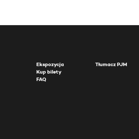
Ekspozycja
Tłumacz PJM
Kup bilety
FAQ