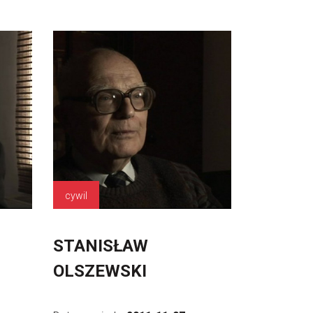
cywil
H
STANISŁAW
OLSZEWSKI