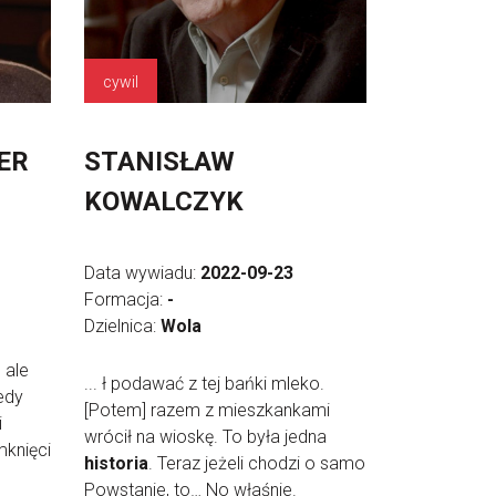
cywil
ER
STANISŁAW
KOWALCZYK
Data wywiadu:
2022-09-23
Formacja:
-
Dzielnica:
Wola
 ale
... ł podawać z tej bańki mleko.
edy
[Potem] razem z mieszkankami
i
wrócił na wioskę. To była jedna
mknięci
historia
. Teraz jeżeli chodzi o samo
Powstanie, to… No właśnie.