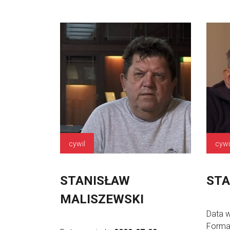
cywil
cywi
STANISŁAW
STA
MALISZEWSKI
Data 
Forma