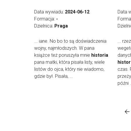
Data wywiadu:
2024-06-12
Data 
Formacja:
-
Forma
Dzielnica:
Praga
Dzieln
... iane. No bo to są doświadczenia
... rz
wojny, najmłodszych. W pana
wegeto
książce też poruszyła mnie
historia
danych
pana matki, która pisała listy, wiele
histor
listów do ojca, który nie wiadomo,
czas. 
gdzie był. Pisała, ...
przeży
późni .