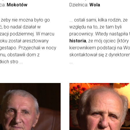
ica:
Mokotów
Dzielnica:
Wola
i, żeby nie można było go
... ostali sami, kilka rodzin, ze
, bo nadal działał w
względu na to, że tam byli
zacji podziemnej. W marcu
pracownicy. Wtedy nastąpiła 
oku został aresztowany
historia
, że mój ojciec (który
gestapo. Przyjechali w nocy
kierownikiem podstacji na Wol
u, obstawili dom z
skontaktował się z dyrektore
kich stro ...
...