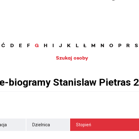
Ć
D
E
F
G
H
I
J
K
L
Ł
M
N
O
P
R
S
Szukaj osoby
cja
Dzielnica
Stopień