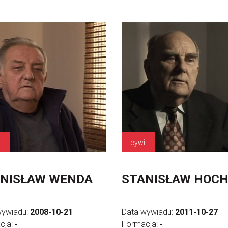
l
cywil
NISŁAW WENDA
STANISŁAW HOC
wywiadu:
2008-10-21
Data wywiadu:
2011-10-27
cja:
-
Formacja:
-