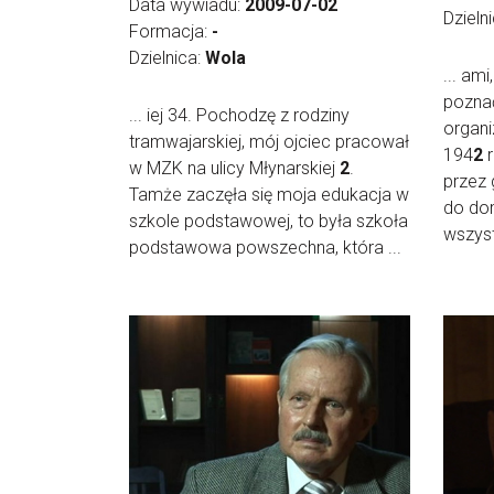
Data wywiadu:
2009-07-02
Dzieln
Formacja:
-
Dzielnica:
Wola
... am
poznać
... iej 34. Pochodzę z rodziny
organi
tramwajarskiej, mój ojciec pracował
194
2
r
w MZK na ulicy Młynarskiej
2
.
przez 
Tamże zaczęła się moja edukacja w
do dom
szkole podstawowej, to była szkoła
wszyst
podstawowa powszechna, która ...