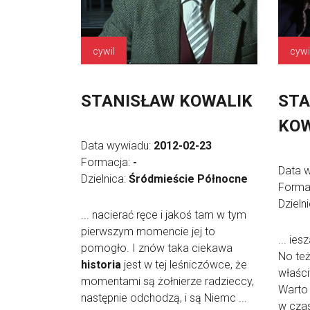
cywil
cywi
STANISŁAW KOWALIK
STA
KOW
Data wywiadu:
2012-02-23
Formacja:
-
Data 
Dzielnica:
Śródmieście Północne
Forma
Dzieln
... nacierać ręce i jakoś tam w tym
pierwszym momencie jej to
... ies
pomogło. I znów taka ciekawa
No też
historia
jest w tej leśniczówce, że
właści
momentami są żołnierze radzieccy,
Warto
następnie odchodzą, i są Niemc ...
w czas