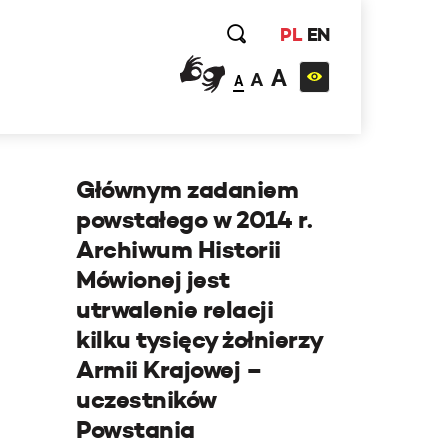
PL
EN
A
A
A
Głównym zadaniem
powstałego w 2014 r.
Archiwum Historii
Mówionej jest
utrwalenie relacji
kilku tysięcy żołnierzy
Armii Krajowej –
uczestników
Powstania