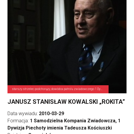
starszy strzelec podchorąży, dowódca patrolu zwiadowczego 1 Dywizji Piechoty
JANUSZ STANISŁAW KOWALSKI „ROKITA”
Data wywiadu:
2010-03-29
Formacja:
1 Samodzielna Kompania Zwiadowcza, 1
Dywizja Piechoty imienia Tadeusza Kościuszki