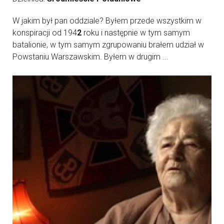
W jakim był pan oddziale? Byłem przede wszystkim w
konspiracji od 194
2
roku i następnie w tym samym
batalionie, w tym samym zgrupowaniu brałem udział w
Powstaniu Warszawskim. Byłem w drugim ...