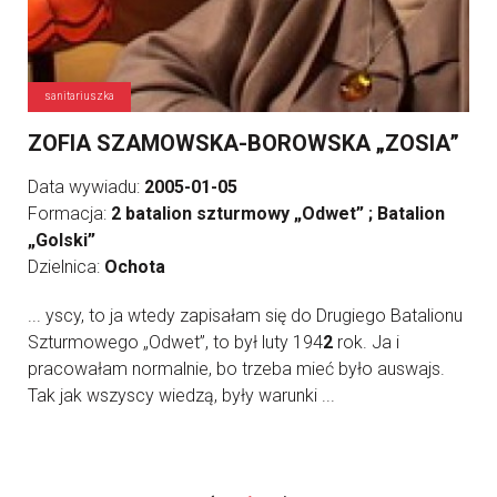
sanitariuszka
ZOFIA SZAMOWSKA-BOROWSKA „ZOSIA”
Data wywiadu:
2005-01-05
Formacja:
2 batalion szturmowy „Odwet” ; Batalion
„Golski”
Dzielnica:
Ochota
... yscy, to ja wtedy zapisałam się do Drugiego Batalionu
Szturmowego „Odwet”, to był luty 194
2
rok. Ja i
pracowałam normalnie, bo trzeba mieć było auswajs.
Tak jak wszyscy wiedzą, były warunki ...