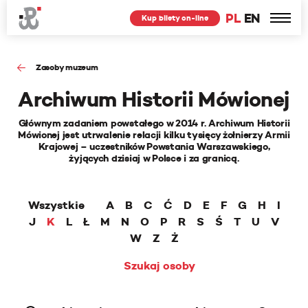
PL
EN
Kup bilety on-line
Zasoby muzeum
Archiwum Historii Mówionej
Głównym zadaniem powstałego w 2014 r. Archiwum Historii
Mówionej jest utrwalenie relacji kilku tysięcy żołnierzy Armii
Krajowej – uczestników Powstania Warszawskiego,
żyjących dzisiaj w Polsce i za granicą.
Wszystkie
A
B
C
Ć
D
E
F
G
H
I
J
K
L
Ł
M
N
O
P
R
S
Ś
T
U
V
W
Z
Ż
Szukaj osoby