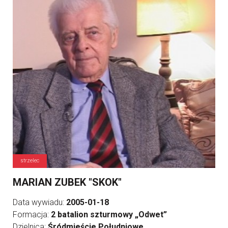
strzelec
MARIAN ZUBEK "SKOK"
Data wywiadu:
2005-01-18
Formacja:
2 batalion szturmowy „Odwet”
Dzielnica:
Śródmieście Południowe