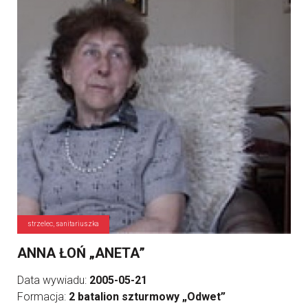
strzelec, sanitariuszka
ANNA ŁOŃ „ANETA”
Data wywiadu:
2005-05-21
Formacja:
2 batalion szturmowy „Odwet”