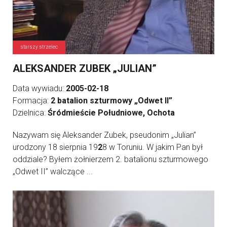
starszy strzelec
ALEKSANDER ZUBEK „JULIAN”
Data wywiadu:
2005-02-18
Formacja:
2 batalion szturmowy „Odwet II”
Dzielnica:
Śródmieście Południowe, Ochota
Nazywam się Aleksander Zubek, pseudonim „Julian”
urodzony 18 sierpnia 19
2
8 w Toruniu. W jakim Pan był
oddziale? Byłem żołnierzem 2. batalionu szturmowego
„Odwet II” walczące ...