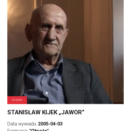
strzelec
STANISŁAW KIJEK „JAWOR”
Data wywiadu:
2005-04-03
Formacja:
"Obroża"