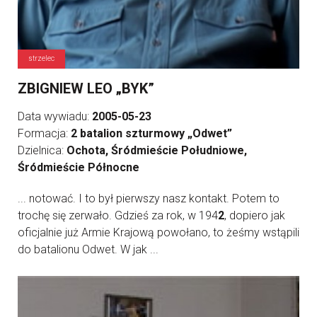
strzelec
ZBIGNIEW LEO „BYK”
Data wywiadu:
2005-05-23
Formacja:
2 batalion szturmowy „Odwet”
Dzielnica:
Ochota, Śródmieście Południowe,
Śródmieście Północne
... notować. I to był pierwszy nasz kontakt. Potem to
trochę się zerwało. Gdzieś za rok, w 194
2
, dopiero jak
oficjalnie już Armie Krajową powołano, to żeśmy wstąpili
do batalionu Odwet. W jak ...