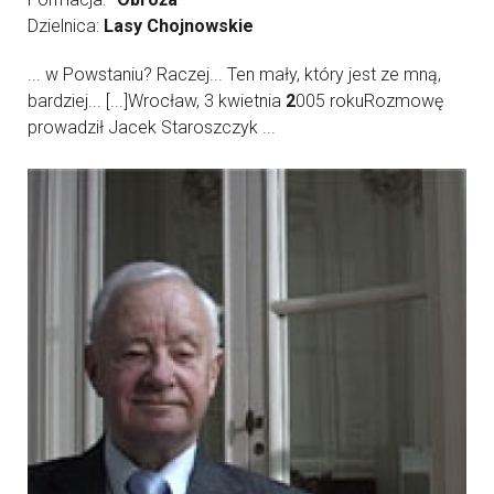
Dzielnica:
Lasy Chojnowskie
... w Powstaniu? Raczej... Ten mały, który jest ze mną,
bardziej... [...]Wrocław, 3 kwietnia
2
005 rokuRozmowę
prowadził Jacek Staroszczyk ...