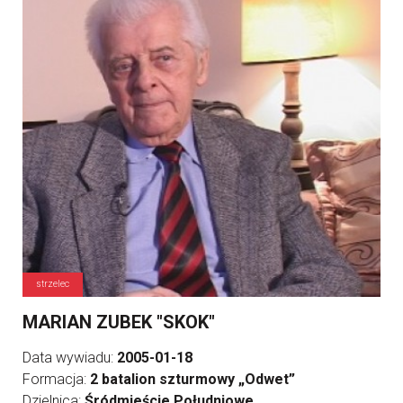
strzelec
MARIAN ZUBEK "SKOK"
Data wywiadu:
2005-01-18
Formacja:
2 batalion szturmowy „Odwet”
Dzielnica:
Śródmieście Południowe