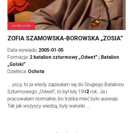
sanitariuszka
ZOFIA SZAMOWSKA-BOROWSKA „ZOSIA”
Data wywiadu:
2005-01-05
Formacja:
2 batalion szturmowy „Odwet” ; Batalion
„Golski”
Dzielnica:
Ochota
... yscy, to ja wtedy zapisałam się do Drugiego Batalionu
Szturmowego „Odwet”, to był luty 194
2
rok. Ja i
pracowałam normalnie, bo trzeba mieć było auswajs.
Tak jak wszyscy wiedzą, były warunki ...