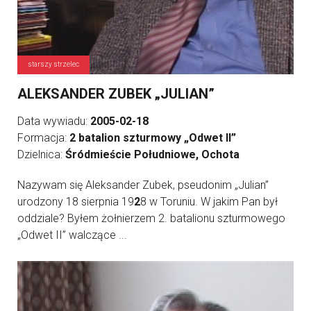
starszy strzelec
ALEKSANDER ZUBEK „JULIAN”
Data wywiadu:
2005-02-18
Formacja:
2 batalion szturmowy „Odwet II”
Dzielnica:
Śródmieście Południowe, Ochota
Nazywam się Aleksander Zubek, pseudonim „Julian”
urodzony 18 sierpnia 19
2
8 w Toruniu. W jakim Pan był
oddziale? Byłem żołnierzem 2. batalionu szturmowego
„Odwet II” walczące ...