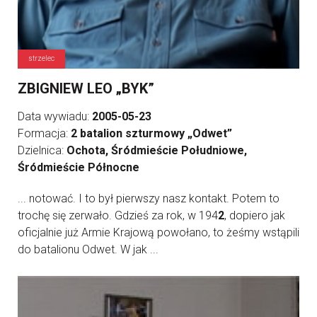
strzelec
ZBIGNIEW LEO „BYK”
Data wywiadu:
2005-05-23
Formacja:
2 batalion szturmowy „Odwet”
Dzielnica:
Ochota, Śródmieście Południowe,
Śródmieście Północne
... notować. I to był pierwszy nasz kontakt. Potem to
trochę się zerwało. Gdzieś za rok, w 194
2
, dopiero jak
oficjalnie już Armie Krajową powołano, to żeśmy wstąpili
do batalionu Odwet. W jak ...