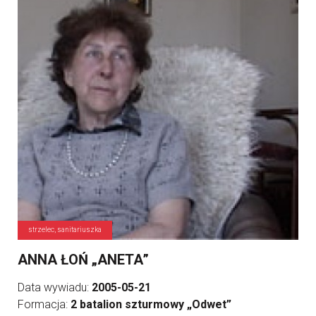
strzelec, sanitariuszka
ANNA ŁOŃ „ANETA”
Data wywiadu:
2005-05-21
Formacja:
2 batalion szturmowy „Odwet”