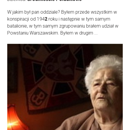
W jakim był pan oddziale? Byłem przede wszystkim w
konspiracji od 194
2
roku i następnie w tym samym
batalionie, w tym samym zgrupowaniu brałem udział w
Powstaniu Warszawskim. Byłem w drugim ...