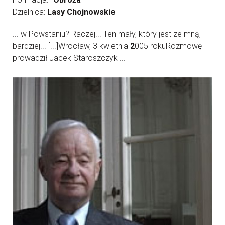
Dzielnica:
Lasy Chojnowskie
... w Powstaniu? Raczej... Ten mały, który jest ze mną,
bardziej... [...]Wrocław, 3 kwietnia
2
005 rokuRozmowę
prowadził Jacek Staroszczyk ...