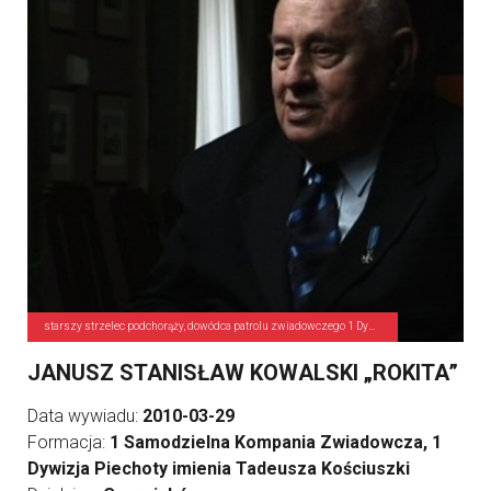
starszy strzelec podchorąży, dowódca patrolu zwiadowczego 1 Dywizji Piechoty
JANUSZ STANISŁAW KOWALSKI „ROKITA”
Data wywiadu:
2010-03-29
Formacja:
1 Samodzielna Kompania Zwiadowcza, 1
Dywizja Piechoty imienia Tadeusza Kościuszki