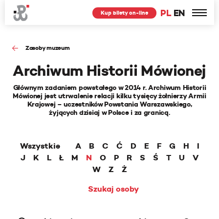
PL
EN
Kup bilety on-line
Zasoby muzeum
Archiwum Historii Mówionej
Głównym zadaniem powstałego w 2014 r. Archiwum Historii
Mówionej jest utrwalenie relacji kilku tysięcy żołnierzy Armii
Krajowej – uczestników Powstania Warszawskiego,
żyjących dzisiaj w Polsce i za granicą.
Wszystkie
A
B
C
Ć
D
E
F
G
H
I
J
K
L
Ł
M
N
O
P
R
S
Ś
T
U
V
W
Z
Ż
Szukaj osoby