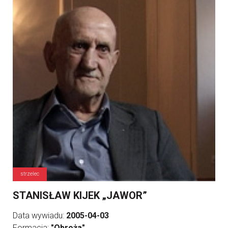
strzelec
STANISŁAW KIJEK „JAWOR”
Data wywiadu:
2005-04-03
Formacja:
"Obroża"