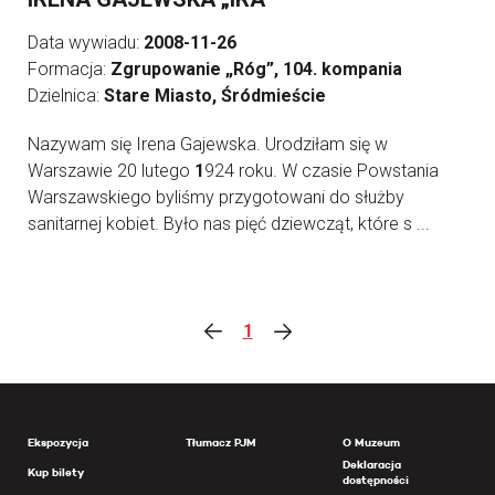
Data wywiadu:
2008-11-26
Formacja:
Zgrupowanie „Róg”, 104. kompania
Dzielnica:
Stare Miasto, Śródmieście
Nazywam się Irena Gajewska. Urodziłam się w
Warszawie 20 lutego
1
924 roku. W czasie Powstania
Warszawskiego byliśmy przygotowani do służby
sanitarnej kobiet. Było nas pięć dziewcząt, które s ...
1
Ekspozycja
Tłumacz PJM
O Muzeum
Deklaracja
Kup bilety
dostępności