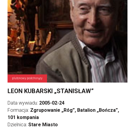
plutonowy podchorąży
LEON KUBARSKI „STANISŁAW”
Data wywiadu:
2005-02-24
Formacja:
Zgrupowanie „Róg”, Batalion „Bończa”,
101 kompania
Dzielnica:
Stare Miasto