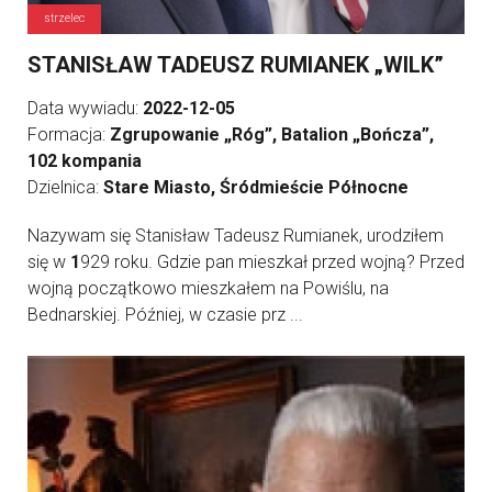
strzelec
STANISŁAW TADEUSZ RUMIANEK „WILK”
Data wywiadu:
2022-12-05
Formacja:
Zgrupowanie „Róg”, Batalion „Bończa”,
102 kompania
Dzielnica:
Stare Miasto, Śródmieście Północne
Nazywam się Stanisław Tadeusz Rumianek, urodziłem
się w
1
929 roku. Gdzie pan mieszkał przed wojną? Przed
wojną początkowo mieszkałem na Powiślu, na
Bednarskiej. Później, w czasie prz ...