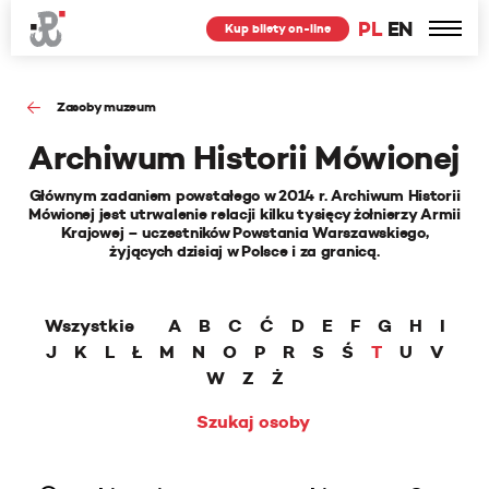
PL
EN
Kup bilety on-line
Zasoby muzeum
Archiwum Historii Mówionej
Głównym zadaniem powstałego w 2014 r. Archiwum Historii
Mówionej jest utrwalenie relacji kilku tysięcy żołnierzy Armii
Krajowej – uczestników Powstania Warszawskiego,
żyjących dzisiaj w Polsce i za granicą.
Wszystkie
A
B
C
Ć
D
E
F
G
H
I
J
K
L
Ł
M
N
O
P
R
S
Ś
T
U
V
W
Z
Ż
Szukaj osoby