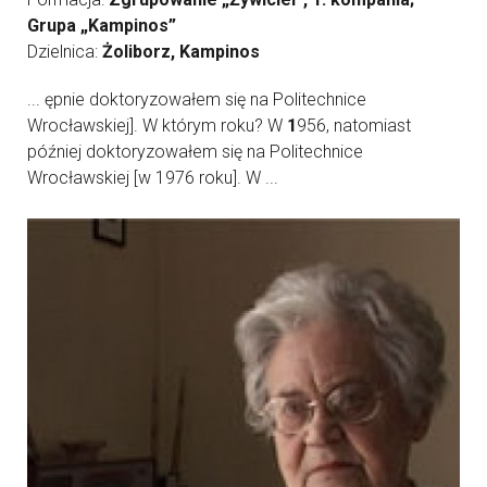
Grupa „Kampinos”
Dzielnica:
Żoliborz, Kampinos
... ępnie doktoryzowałem się na Politechnice
Wrocławskiej]. W którym roku? W
1
956, natomiast
później doktoryzowałem się na Politechnice
Wrocławskiej [w 1976 roku]. W ...