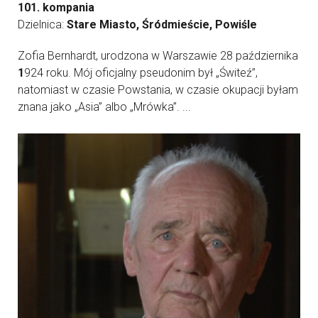
101. kompania
Dzielnica:
Stare Miasto, Śródmieście, Powiśle
Zofia Bernhardt, urodzona w Warszawie 28 października
1
924 roku. Mój oficjalny pseudonim był „Świteź”,
natomiast w czasie Powstania, w czasie okupacji byłam
znana jako „Asia” albo „Mrówka”. ...