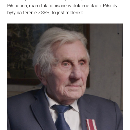
Piłsudach, mam tak napisane w dokumentach. Piłsudy
były na terenie ZSRR, to jest maleńka ...