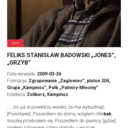
kapral
FELIKS STANISŁAW BADOWSKI „JONES”,
„GRZYB”
Data wywiadu:
2009-03-26
Formacja:
Zgrupowanie „Żaglowiec”, pluton 204,
Grupa „Kampinos”, Pułk „Palmiry-Młociny”
Dzielnica:
Żoliborz, Kampinos
... , bo już w powietrzu wisiało, że ma wybuchnąć
[Powstanie]. Poszedłem do domu, wziąłem chle
bak
,
troszkę przebrałem się. Poszedłem do piwnicy, [gdzie]
miałem schowane cztery granaty – jeszcze ...