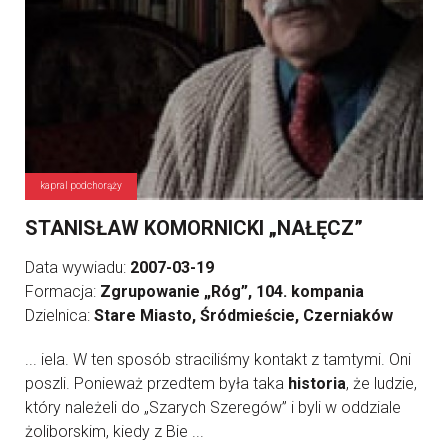
kapral podchorąży
STANISŁAW KOMORNICKI „NAŁĘCZ”
Data wywiadu:
2007-03-19
Formacja:
Zgrupowanie „Róg”, 104. kompania
Dzielnica:
Stare Miasto, Śródmieście, Czerniaków
... iela. W ten sposób straciliśmy kontakt z tamtymi. Oni
poszli. Ponieważ przedtem była taka
historia
, że ludzie,
który należeli do „Szarych Szeregów” i byli w oddziale
żoliborskim, kiedy z Bie ...