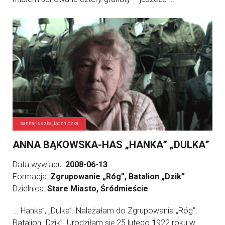
sanitariuszka, łączniczka
ANNA BĄKOWSKA-HAS „HANKA” „DULKA”
Data wywiadu:
2008-06-13
Formacja:
Zgrupowanie „Róg”, Batalion „Dzik”
Dzielnica:
Stare Miasto, Śródmieście
... Hanka”, „Dulka”. Należałam do Zgrupowania „Róg”,
Batalion „Dzik”. Urodziłam się 25 lutego
1
922 roku w