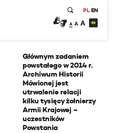
PL
EN
A
A
A
Głównym zadaniem
powstałego w 2014 r.
Archiwum Historii
Mówionej jest
utrwalenie relacji
kilku tysięcy żołnierzy
Armii Krajowej –
uczestników
Powstania