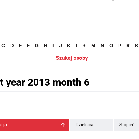
Ć
D
E
F
G
H
I
J
K
L
Ł
M
N
O
P
R
S
Szukaj osoby
cja
Dzielnica
Stopień