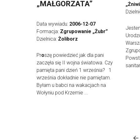
„MAŁGORZATA”
„Żniwi
Dzieln
Data wywiadu:
2006-12-07
Jeste
Formacja:
Zgrupowanie „Żubr”
Urodzo
Dzielnica:
Żoliborz
Warsz
Zgrupo
Pr
o
szę powiedzieć jak dla pani
Powsta
zaczęła się II wojna światowa. Czy
sanita
pamięta pani dzień 1 września? 1
września dokładnie nie pamiętam.
Byłam u babci na wakacjach na
Wołyniu pod Krzemie ...