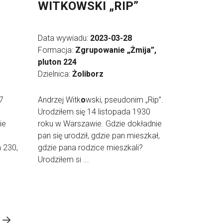
WITKOWSKI „RIP”
Data wywiadu:
2023-03-28
Formacja:
Zgrupowanie „Żmija”,
pluton 224
Dzielnica:
Żoliborz
7
Andrzej Witk
o
wski, pseudonim „Rip”.
Urodziłem się 14 listopada 1930
ie
roku w Warszawie. Gdzie dokładnie
pan się urodził, gdzie pan mieszkał,
 230,
gdzie pana rodzice mieszkali?
Urodziłem si ...