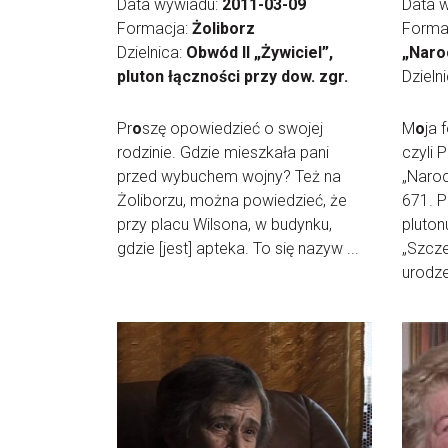
Data wywiadu:
2011-03-09
Data 
Formacja:
Żoliborz
Forma
Dzielnica:
Obwód II „Żywiciel”,
„Naro
pluton łączności przy dow. zgr.
Dzieln
Pr
o
szę opowiedzieć o swojej
M
o
ja 
rodzinie. Gdzie mieszkała pani
czyli 
przed wybuchem wojny? Też na
„Naroc
Żoliborzu, można powiedzieć, że
671. 
przy placu Wilsona, w budynku,
pluton
gdzie [jest] apteka. To się nazyw ...
„Szcze
urodzen