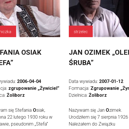
niczka
strzelec
FANIA OSIAK
JAN OZIMEK „OLE
EFA”
ŚRUBA”
wywiadu:
2006-04-04
Data wywiadu:
2007-01-12
cja:
zgrupowanie „Żywiciel”
Formacja:
Zgrupowanie „Ży
ica:
Żoliborz
Dzielnica:
Żoliborz
am się Stefania
O
siak,
Nazywam się Jan
O
zimek.
na 22 lutego 1930 roku w
Urodziłem się 7 sierpnia 1926
wie, pseudonim „Stefa”
Należałem do Związku