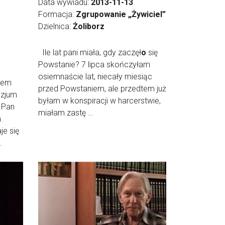
Data wywiadu:
2013-11-13
Formacja:
Zgrupowanie „Żywiciel”
Dzielnica:
Żoliborz
Ile lat pani miała, gdy zaczęł
o
się
Powstanie? 7 lipca skończyłam
osiemnaście lat, niecały miesiąc
yłem
przed Powstaniem, ale przedtem już
azjum
byłam w konspiracji w harcerstwie,
 Pan
miałam zastę ...
.
je się
.