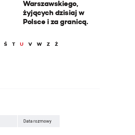
Warszawskiego,
żyjących dzisiaj w
Polsce i za granicą.
Ś
T
U
V
W
Z
Ż
Data rozmowy