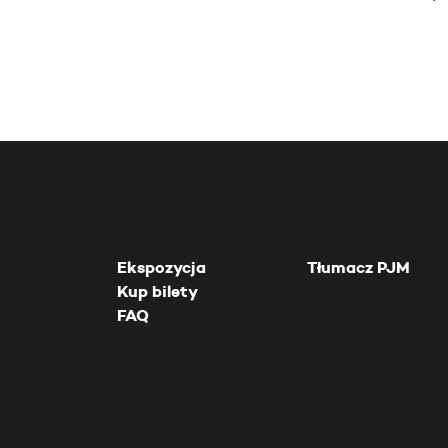
Ekspozycja
Tłumacz PJM
Kup bilety
FAQ