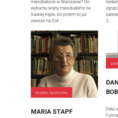
mieszkaliście w Warszawie? Do
nadany
wybuchu wojny mieszkaliśmy na
zgrupo
Saskiej Kępie, bo potem to już
sanita
zawsze na Żoli ...
3, ...
DAN
BOB
strzelec, łączniczka
Data 
MARIA STAPF
Forma