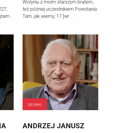
Wołyniu z moim starszym bratem,
227,
też później uczestnikiem Powstania.
ętam.
Tam, jak wiemy, 17 [wr ...
strzelec
NA
ANDRZEJ JANUSZ