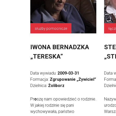
służby pomocnicze
łącz
IWONA BERNADZKA
STE
„TERESKA”
„ST
Data wywiadu:
2009-03-31
Data 
Formacja:
Zgrupowanie „Żywiciel”
Forma
Dzielnica:
Żoliborz
Dzieln
Pr
o
szę nam opowiedzieć o rodzinie.
Nazyw
W jakiej rodzinie się pani
urodzo
wychowywała, państwo
Warsza