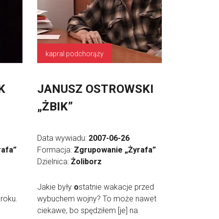
kapral podchorąży
K
JANUSZ OSTROWSKI
„ŻBIK”
Data wywiadu:
2007-06-26
rafa”
Formacja:
Zgrupowanie „Żyrafa”
Dzielnica:
Żoliborz
Jakie były
o
statnie wakacje przed
 roku.
wybuchem wojny? To może nawet
ciekawe, bo spędziłem [je] na