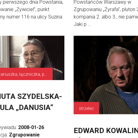
 pierwszego dnia Powstania,
Powstańców Warszawy w
wanie „Żywiciel”, punkt
Zgrupowaniu „Żyrafa”, pluton 
rny numer 116 na ulicy Suzina
kompania 2. albo 3., nie pami
Jaki p ...
sanitariuszka, łączniczka, plutonowy
UTA SZYDELSKA-
ULA „DANUSIA”
strzelec
wywiadu:
2008-01-26
EDWARD KOWALI
cja:
Zgrupowanie