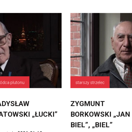
ódca plutonu
starszy strzelec
ADYSŁAW
ZYGMUNT
ATOWSKI „ŁUCKI”
BORKOWSKI „JAN
BIEL”, „BIEL”