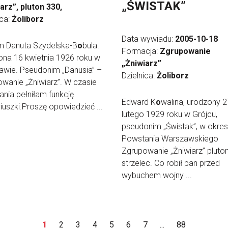
„ŚWISTAK”
arz”, pluton 330,
ica:
Żoliborz
Data wywiadu:
2005-10-18
m Danuta Szydelska-B
o
bula.
Formacja:
Zgrupowanie
na 16 kwietnia 1926 roku w
„Żniwiarz”
awie. Pseudonim „Danusia” –
Dzielnica:
Żoliborz
wanie „Żniwiarz”. W czasie
nia pełniłam funkcję
Edward K
o
walina, urodzony 2
riuszki.Proszę opowiedzieć ...
lutego 1929 roku w Grójcu,
pseudonim „Świstak”, w okres
Powstania Warszawskiego
Zgrupowanie „Żniwiarz” pluton
strzelec. Co robił pan przed
wybuchem wojny ...
1
2
3
4
5
6
7
...
88