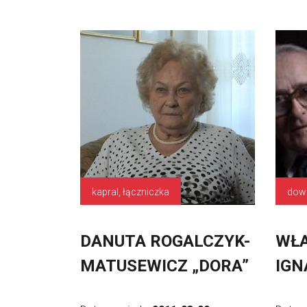
kapral, łączniczka
dow
DANUTA ROGALCZYK-
WŁ
MATUSEWICZ „DORA”
IGN