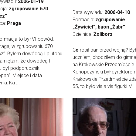
wywiadu:
2006-01-19
cja:
zgrupowanie 670
Data wywiadu:
2006-04-10
cz”
Formacja:
zgrupowanie
ica:
Praga
„Żywiciel”, baon „Żubr”
Dzielnica:
Żoliborz
formacja to był VI obwód,
Praga, w zgrupowaniu 670
C
o
robił pan przed wojną? B
z”. Byłem dowódcą I plutonu
uczniem, chodziłem do gimn
Pamiętam, że dowódcą II
na Krakowskie Przedmieście.
u był podporucznik
Konopczyński był dyrektorem
pan”. Miejsce i data
Krakowskie Przedmieście zda
ia: Ka ...
55, to było vis a vis figurki M ..