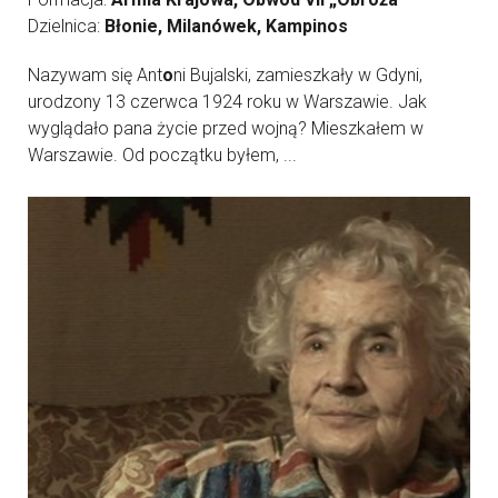
Dzielnica:
Błonie, Milanówek, Kampinos
Nazywam się Ant
o
ni Bujalski, zamieszkały w Gdyni,
urodzony 13 czerwca 1924 roku w Warszawie. Jak
wyglądało pana życie przed wojną? Mieszkałem w
Warszawie. Od początku byłem, ...