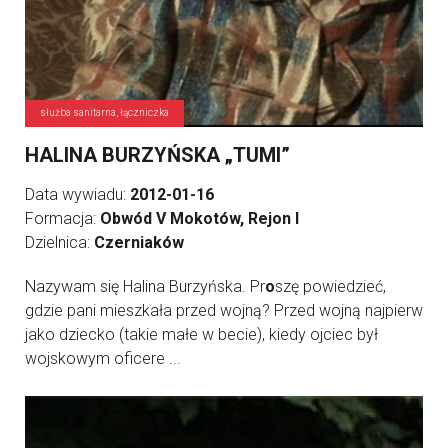
służba sanitarna, łączniczka
HALINA BURZYŃSKA „TUMI”
Data wywiadu:
2012-01-16
Formacja:
Obwód V Mokotów, Rejon I
Dzielnica:
Czerniaków
Nazywam się Halina Burzyńska. Pr
o
szę powiedzieć,
gdzie pani mieszkała przed wojną? Przed wojną najpierw
jako dziecko (takie małe w becie), kiedy ojciec był
wojskowym oficere ...