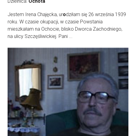
Dzielnica:
Ochota
Jestem Irena Chajęcka, ur
o
dziłam się 26 września 1939
roku. W czasie okupacji, w czasie Powstania
mieszkałam na Ochocie, blisko Dworca Zachodniego,
na ulicy Szczęśliwickiej. Pani ...