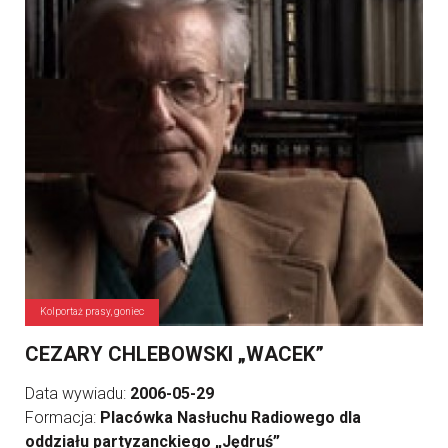
Kolportaż prasy, goniec
CEZARY CHLEBOWSKI „WACEK”
Data wywiadu:
2006-05-29
Formacja:
Placówka Nasłuchu Radiowego dla
oddziału partyzanckiego „Jędruś”