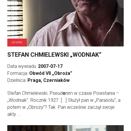
strzelec
STEFAN CHMIELEWSKI „WODNIAK”
Data wywiadu:
2007-07-17
Formacja:
Obwód VII „Obroża”
Dzielnica:
Praga, Czerniaków
Stefan Chmielewski. Pseud
o
nim w czasie Powstania –
„Wodniak”. Rocznik 1927. [...] Służył pan w „Parasolu”, a
potem w „Obroży”? Tak. Pan wcześnie zaczął swoje
akty ...