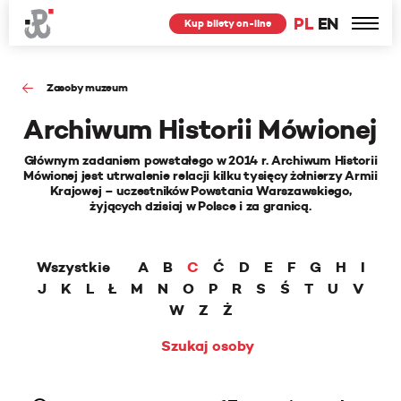
PL
EN
Kup bilety on-line
Zasoby muzeum
Archiwum Historii Mówionej
Głównym zadaniem powstałego w 2014 r. Archiwum Historii
Mówionej jest utrwalenie relacji kilku tysięcy żołnierzy Armii
Krajowej – uczestników Powstania Warszawskiego,
żyjących dzisiaj w Polsce i za granicą.
Wszystkie
A
B
C
Ć
D
E
F
G
H
I
J
K
L
Ł
M
N
O
P
R
S
Ś
T
U
V
W
Z
Ż
Szukaj osoby