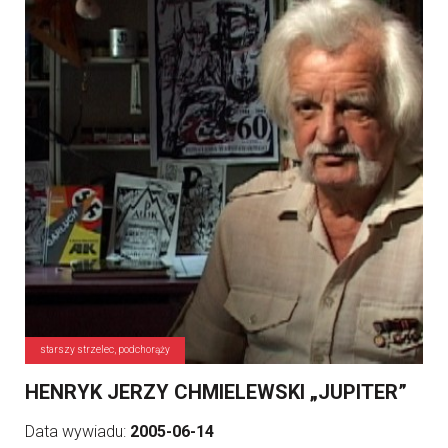
starszy strzelec, podchorąży
HENRYK JERZY CHMIELEWSKI „JUPITER”
Data wywiadu:
2005-06-14