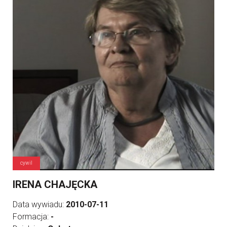
cywil
IRENA CHAJĘCKA
Data wywiadu:
2010-07-11
Formacja:
-