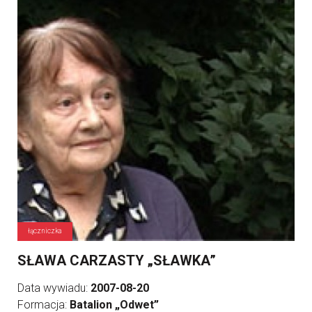
łączniczka
SŁAWA CARZASTY „SŁAWKA”
Data wywiadu:
2007-08-20
Formacja:
Batalion „Odwet”