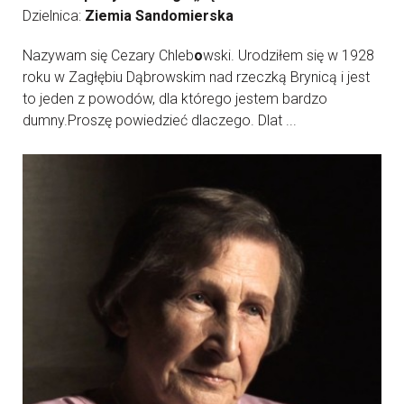
Dzielnica:
Ziemia Sandomierska
Nazywam się Cezary Chleb
o
wski. Urodziłem się w 1928
roku w Zagłębiu Dąbrowskim nad rzeczką Brynicą i jest
to jeden z powodów, dla którego jestem bardzo
dumny.Proszę powiedzieć dlaczego. Dlat ...