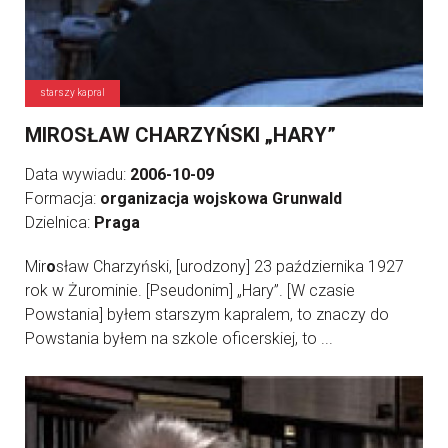
starszy kapral
MIROSŁAW CHARZYŃSKI „HARY”
Data wywiadu:
2006-10-09
Formacja:
organizacja wojskowa Grunwald
Dzielnica:
Praga
Mir
o
sław Charzyński, [urodzony] 23 października 1927
rok w Żurominie. [Pseudonim] „Hary”. [W czasie
Powstania] byłem starszym kapralem, to znaczy do
Powstania byłem na szkole oficerskiej, to ...