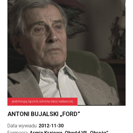
podchorąży, łącznik, ochrona stacji nadawczej
ANTONI BUJALSKI „FORD”
Data wywiadu:
2012-11-30
Formacja:
Armia Krajowa, Obwód VII „Obroża”