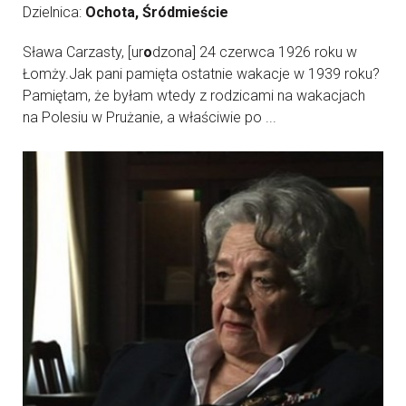
Dzielnica:
Ochota, Śródmieście
Sława Carzasty, [ur
o
dzona] 24 czerwca 1926 roku w
Łomży.Jak pani pamięta ostatnie wakacje w 1939 roku?
Pamiętam, że byłam wtedy z rodzicami na wakacjach
na Polesiu w Prużanie, a właściwie po ...