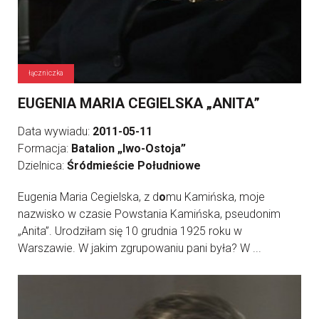
łączniczka
EUGENIA MARIA CEGIELSKA „ANITA”
Data wywiadu:
2011-05-11
Formacja:
Batalion „Iwo-Ostoja”
Dzielnica:
Śródmieście Południowe
Eugenia Maria Cegielska, z d
o
mu Kamińska, moje
nazwisko w czasie Powstania Kamińska, pseudonim
„Anita”. Urodziłam się 10 grudnia 1925 roku w
Warszawie. W jakim zgrupowaniu pani była? W ...