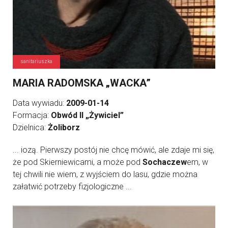
sanitariuszka
MARIA RADOMSKA „WACKA”
Data wywiadu:
2009-01-14
Formacja:
Obwód II „Żywiciel”
Dzielnica:
Żoliborz
... iozą. Pierwszy postój nie chcę mówić, ale zdaje mi się,
że pod Skierniewicami, a może pod
Sochaczew
em, w
tej chwili nie wiem, z wyjściem do lasu, gdzie można
załatwić potrzeby fizjologiczne ...