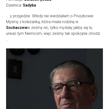
Dzielnica:
Sadyba
... y przyjedzie. Wtedy nie wiedziałam o Pruszkowie.
Myśmy z koleżanką, która miała rodzinę w
Sochaczew
ie żeśmy nic, tylko myślały jakby się tu
urwać tym Niemcom, więc żeśmy tak spokojnie chodzi
...