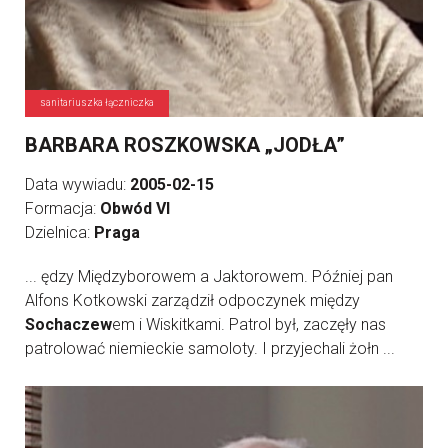
sanitariuszka łączniczka
BARBARA ROSZKOWSKA „JODŁA”
Data wywiadu:
2005-02-15
Formacja:
Obwód VI
Dzielnica:
Praga
... ędzy Międzyborowem a Jaktorowem. Później pan
Alfons Kotkowski zarządził odpoczynek między
Sochaczew
em i Wiskitkami. Patrol był, zaczęły nas
patrolować niemieckie samoloty. I przyjechali żołn ...