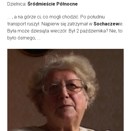
Dzielnica:
Śródmieście Północne
... , a na górze ci, co mogli chodzić. Po południu
transport ruszył. Najpierw się zatrzymał w
Sochaczew
ie.
Była może dziesiąta wieczór. Był 2 października? Nie, to
było ósmego, ...