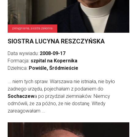
pielęgniarka, siostra zakonna
SIOSTRA LUCYNA RESZCZYŃSKA
Data wywiadu:
2008-09-17
Formacja:
szpital na Kopernika
Dzielnica:
Powiśle, Śródmieście
... niem tych spraw. Warszawa nie istniała, nie było
żadnego urzędu, pojechałam z podaniem do
Sochaczew
a po przydział ziemniaków. Niemcy
odmówili, że za późno, że nie dostanę. Wtedy
zareagowałam ...