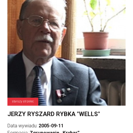
starszy strzelec
JERZY RYSZARD RYBKA "WELLS"
Data wywiadu:
2005-09-11
Formacja:
Zgrupowanie „Krybar”