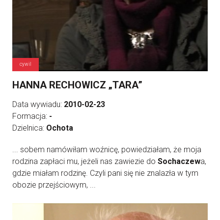
cywil
HANNA RECHOWICZ „TARA”
Data wywiadu:
2010-02-23
Formacja:
-
Dzielnica:
Ochota
... sobem namówiłam woźnicę, powiedziałam, że moja
rodzina zapłaci mu, jeżeli nas zawiezie do
Sochaczew
a,
gdzie miałam rodzinę. Czyli pani się nie znalazła w tym
obozie przejściowym, ...