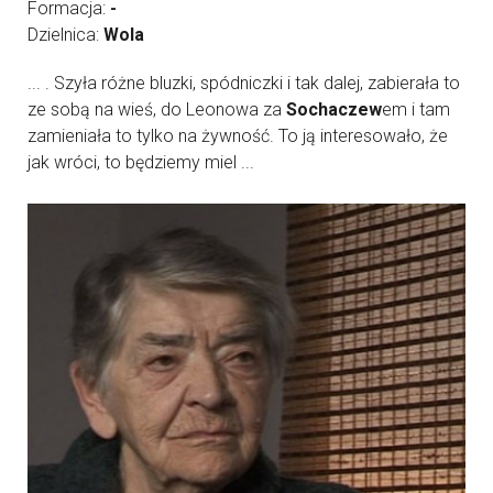
Formacja:
-
Dzielnica:
Wola
... . Szyła różne bluzki, spódniczki i tak dalej, zabierała to
ze sobą na wieś, do Leonowa za
Sochaczew
em i tam
zamieniała to tylko na żywność. To ją interesowało, że
jak wróci, to będziemy miel ...