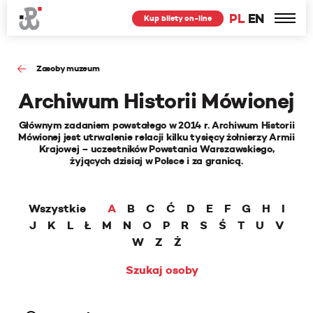
PL
EN
Kup bilety on-line
Zasoby muzeum
Archiwum Historii Mówionej
Głównym zadaniem powstałego w 2014 r. Archiwum Historii
Mówionej jest utrwalenie relacji kilku tysięcy żołnierzy Armii
Krajowej – uczestników Powstania Warszawskiego,
żyjących dzisiaj w Polsce i za granicą.
Wszystkie
A
B
C
Ć
D
E
F
G
H
I
J
K
L
Ł
M
N
O
P
R
S
Ś
T
U
V
W
Z
Ż
Szukaj osoby