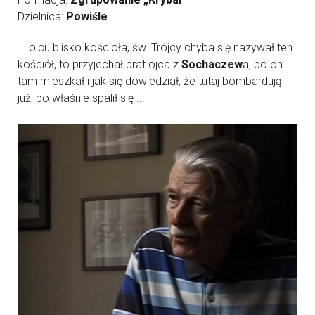
Dzielnica:
Powiśle
... olcu blisko kościoła, św. Trójcy chyba się nazywał ten
kościół, to przyjechał brat ojca z
Sochaczew
a, bo on
tam mieszkał i jak się dowiedział, że tutaj bombardują
już, bo właśnie spalił się ...