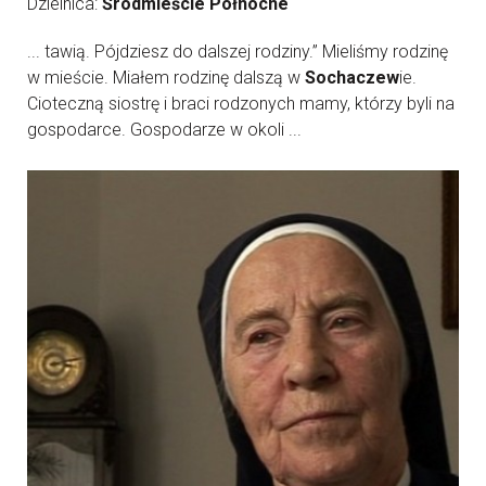
Dzielnica:
Śródmieście Północne
... tawią. Pójdziesz do dalszej rodziny.” Mieliśmy rodzinę
w mieście. Miałem rodzinę dalszą w
Sochaczew
ie.
Cioteczną siostrę i braci rodzonych mamy, którzy byli na
gospodarce. Gospodarze w okoli ...