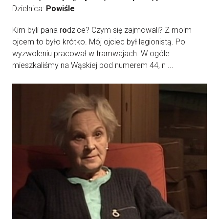
Dzielnica:
Powiśle
Kim byli pana r
o
dzice? Czym się zajmowali? Z moim
ojcem to było krótko. Mój ojciec był legionistą. Po
wyzwoleniu pracował w tramwajach. W ogóle
mieszkaliśmy na Wąskiej pod numerem 44, n ...