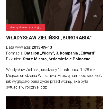
starszy strzelec, amunicyjny
WŁADYSŁAW ZIELIŃSKI „BURGRABIA”
Data wywiadu:
2013-09-13
Formacja:
Batalion „Wigry”, 3. kompania „Edward”
Dzielnica:
Stare Miasto, Śródmieście Północne
Władysław Zieliński, ur
o
dzony 15 listopada 1928 roku.
Miejsce urodzenia Warszawa. Proszę nam opowiedzieć,
jak wyglądało pana życie przed wojną, jaka była
sytuacja w rodzinie, gdzi ...