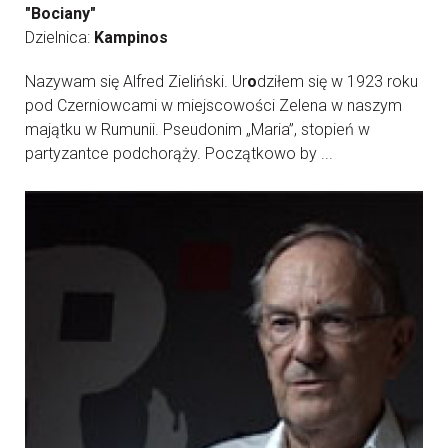
"Bociany"
Dzielnica:
Kampinos
Nazywam się Alfred Zieliński. Ur
o
dziłem się w 1923 roku
pod Czerniowcami w miejscowości Zelena w naszym
majątku w Rumunii. Pseudonim „Maria”, stopień w
partyzantce podchorąży. Początkowo by ...