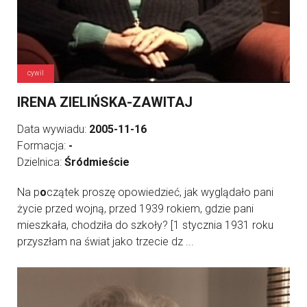
cywil
IRENA ZIELIŃSKA-ZAWITAJ
Data wywiadu:
2005-11-16
Formacja:
-
Dzielnica:
Śródmieście
Na p
o
czątek proszę opowiedzieć, jak wyglądało pani
życie przed wojną, przed 1939 rokiem, gdzie pani
mieszkała, chodziła do szkoły? [1 stycznia 1931 roku
przyszłam na świat jako trzecie dz ...