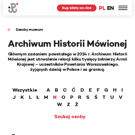
PL
EN
Kup bilety on-line
Zasoby muzeum
Archiwum Historii Mówionej
Głównym zadaniem powstałego w 2014 r. Archiwum Historii
Mówionej jest utrwalenie relacji kilku tysięcy żołnierzy Armii
Krajowej – uczestników Powstania Warszawskiego,
żyjących dzisiaj w Polsce i za granicą.
Wszystkie
A
B
C
Ć
D
E
F
G
H
I
J
K
L
Ł
M
N
O
P
R
S
Ś
T
U
V
W
Z
Ż
Szukaj osoby