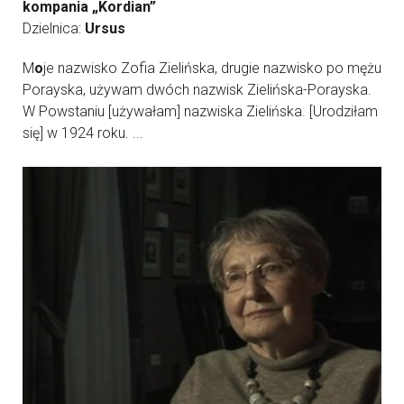
kompania „Kordian”
Dzielnica:
Ursus
M
o
je nazwisko Zofia Zielińska, drugie nazwisko po mężu
Porayska, używam dwóch nazwisk Zielińska-Porayska.
W Powstaniu [używałam] nazwiska Zielińska. [Urodziłam
się] w 1924 roku. ...