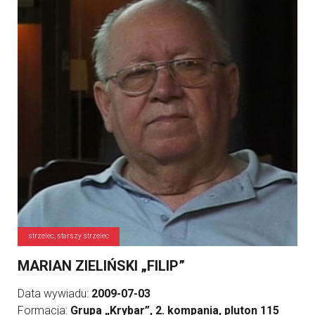
strzelec, starszy strzelec
MARIAN ZIELIŃSKI „FILIP”
Data wywiadu:
2009-07-03
Formacja:
Grupa „Krybar”, 2. kompania, pluton 115