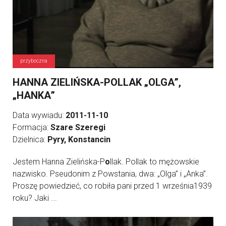
przyboczna
HANNA ZIELIŃSKA-POLLAK „OLGA”,
„HANKA”
Data wywiadu:
2011-11-10
Formacja:
Szare Szeregi
Dzielnica:
Pyry, Konstancin
Jestem Hanna Zielińska-P
o
llak. Pollak to mężowskie
nazwisko. Pseudonim z Powstania, dwa: „Olga” i „Anka”.
Proszę powiedzieć, co robiła pani przed 1 września1939
roku? Jaki ...