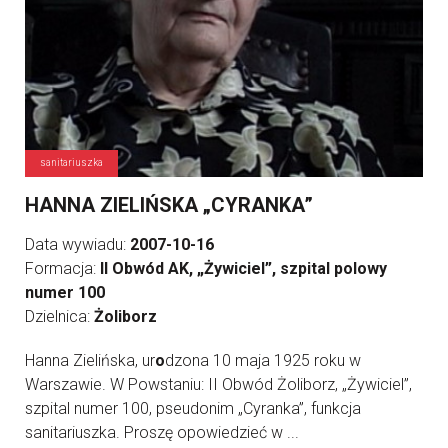
sanitariuszka
HANNA ZIELIŃSKA „CYRANKA”
Data wywiadu:
2007-10-16
Formacja:
II Obwód AK, „Żywiciel”, szpital polowy
numer 100
Dzielnica:
Żoliborz
Hanna Zielińska, ur
o
dzona 10 maja 1925 roku w
Warszawie. W Powstaniu: II Obwód Żoliborz, „Żywiciel”,
szpital numer 100, pseudonim „Cyranka”, funkcja
sanitariuszka. Proszę opowiedzieć w ...