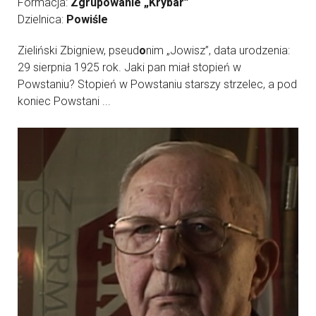
Formacja:
Zgrupowanie „Krybar”
Dzielnica:
Powiśle
Zieliński Zbigniew, pseud
o
nim „Jowisz”, data urodzenia:
29 sierpnia 1925 rok. Jaki pan miał stopień w
Powstaniu? Stopień w Powstaniu starszy strzelec, a pod
koniec Powstani ...