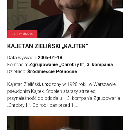
starszy strzelec
KAJETAN ZIELIŃSKI „KAJTEK”
Data wywiadu:
2005-01-18
Formacja:
Zgrupowanie „Chrobry II”, 3. kompania
Dzielnica:
Śródmieście Północne
Kajetan Zieliński, ur
o
dzony w 1928 roku w Warszawie,
pseudonim Kajtek. Stopień starszy strzelec,
przynależność do oddziału – 3. kompania Zgrupowania
„Chrobry II”. Co robił pan przed 1 ...