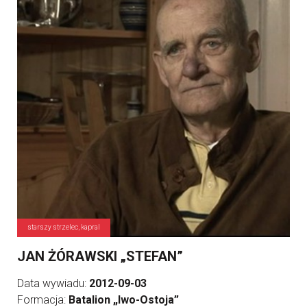
starszy strzelec, kapral
JAN ŻÓRAWSKI „STEFAN”
Data wywiadu:
2012-09-03
Formacja:
Batalion „Iwo-Ostoja”