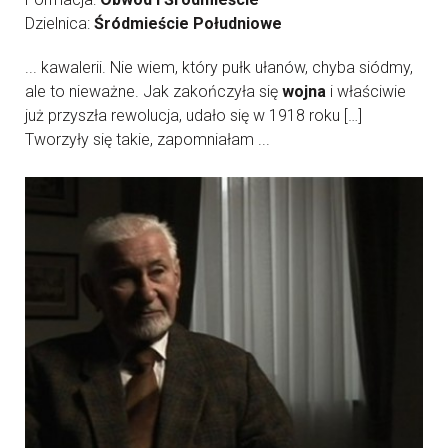
Dzielnica:
Śródmieście Południowe
... kawalerii. Nie wiem, który pułk ułanów, chyba siódmy,
ale to nieważne. Jak zakończyła się
wojna
i właściwie
już przyszła rewolucja, udało się w 1918 roku […]
Tworzyły się takie, zapomniałam ...