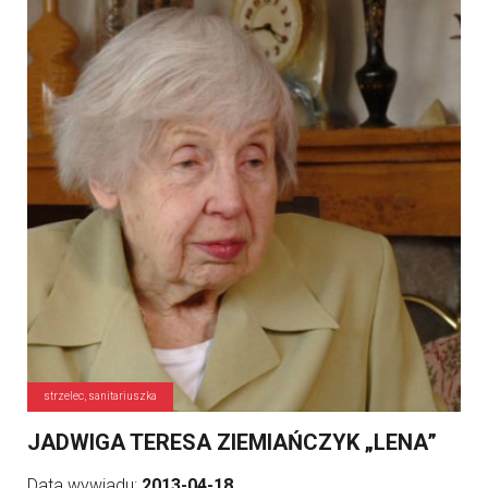
strzelec, sanitariuszka
JADWIGA TERESA ZIEMIAŃCZYK „LENA”
Data wywiadu:
2013-04-18