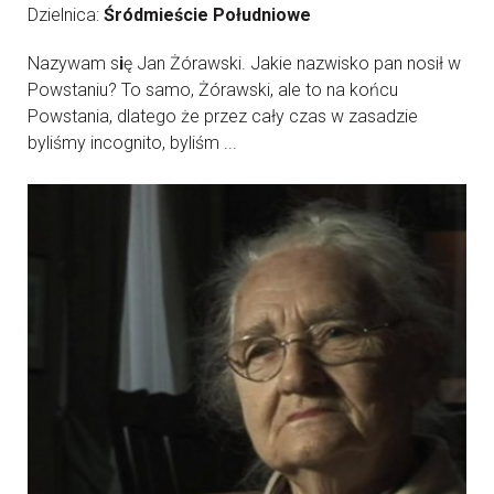
Dzielnica:
Śródmieście Południowe
Nazywam s
i
ę Jan Żórawski. Jakie nazwisko pan nosił w
Powstaniu? To samo, Żórawski, ale to na końcu
Powstania, dlatego że przez cały czas w zasadzie
byliśmy incognito, byliśm ...