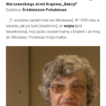
Warszawskiego Armii Krajowej „Bakcyl”
Dzielnica:
Śródmieście Południowe
... [1 września zastał mnie we Włodawie]. W 1939 roku w
sierpniu, jak już było [wiadomo], że
wojna
[jest
nieunikniona], mój ojciec wysłał mamę z bratem i ze mną
do Włodawy. Ponieważ moja matka ...