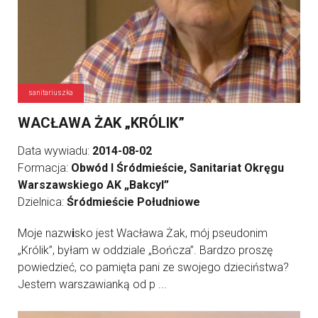
sanitariuszka
WACŁAWA ŻAK „KRÓLIK”
Data wywiadu:
2014-08-02
Formacja:
Obwód I Śródmieście, Sanitariat Okręgu
Warszawskiego AK „Bakcyl”
Dzielnica:
Śródmieście Południowe
Moje nazw
i
sko jest Wacława Żak, mój pseudonim
„Królik”, byłam w oddziale „Bończa”. Bardzo proszę
powiedzieć, co pamięta pani ze swojego dzieciństwa?
Jestem warszawianką od p ...