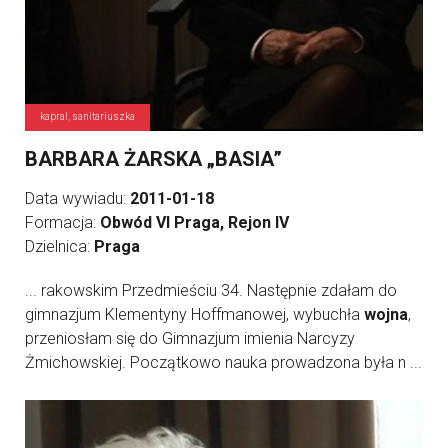
kapral, sanitariuszka
BARBARA ŻARSKA „BASIA”
Data wywiadu:
2011-01-18
Formacja:
Obwód VI Praga, Rejon IV
Dzielnica:
Praga
... rakowskim Przedmieściu 34. Następnie zdałam do
gimnazjum Klementyny Hoffmanowej, wybuchła
wojna
,
przeniosłam się do Gimnazjum imienia Narcyzy
Żmichowskiej. Początkowo nauka prowadzona była n ...