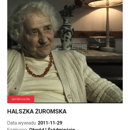
sanitariuszka
HALSZKA ŻUROMSKA
Data wywiadu:
2011-11-29
Formacja:
Obwód I Śródmieście