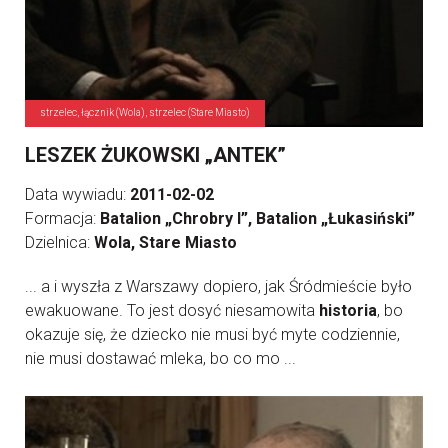
strzelec, łącznik (Wola), strzelec (Stare Miasto)
LESZEK ŻUKOWSKI „ANTEK”
Data wywiadu:
2011-02-02
Formacja:
Batalion „Chrobry I”, Batalion „Łukasiński”
Dzielnica:
Wola, Stare Miasto
... a i wyszła z Warszawy dopiero, jak Śródmieście było
ewakuowane. To jest dosyć niesamowita
historia
, bo
okazuje się, że dziecko nie musi być myte codziennie,
nie musi dostawać mleka, bo co mo ...