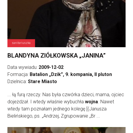
sanitariuszka
BLANDYNA ZIÓŁKOWSKA „JANINA”
Data wywiadu:
2009-12-02
Formacja:
Batalion „Dzik”, 9. kompania, II pluton
Dzielnica:
Stare Miasto
... łą furą rzeczy. Nas była czwórka dzieci, mama, ojciec
dojeżdżał. I wtedy właśnie wybuchła
wojna
. Nawet
wtedy tam poznałam jednego kolegę [(Janusza
Bielińskiego, ps. „Andrzej, Zgrupowanie „Br ...