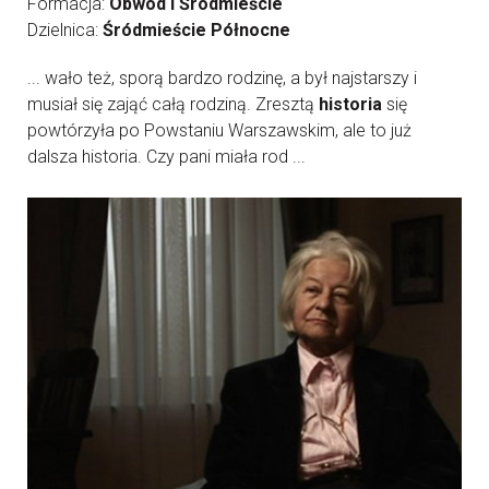
Formacja:
Obwód I Śródmieście
Dzielnica:
Śródmieście Północne
... wało też, sporą bardzo rodzinę, a był najstarszy i
musiał się zająć całą rodziną. Zresztą
historia
się
powtórzyła po Powstaniu Warszawskim, ale to już
dalsza historia. Czy pani miała rod ...