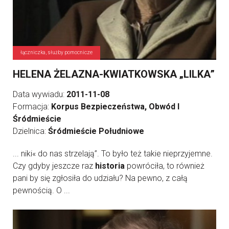
łączniczka, służby pomocnicze
HELENA ŻELAZNA-KWIATKOWSKA „LILKA”
Data wywiadu:
2011-11-08
Formacja:
Korpus Bezpieczeństwa, Obwód I
Śródmieście
Dzielnica:
Śródmieście Południowe
... niki« do nas strzelają”. To było też takie nieprzyjemne.
Czy gdyby jeszcze raz
historia
powróciła, to również
pani by się zgłosiła do udziału? Na pewno, z całą
pewnością. O ...