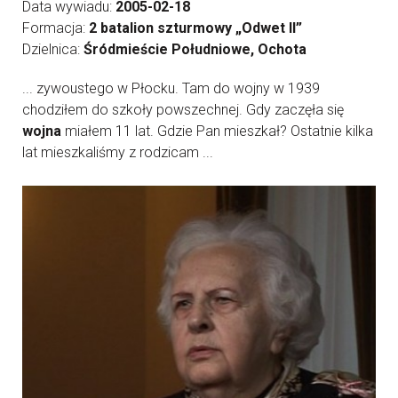
Data wywiadu:
2005-02-18
Formacja:
2 batalion szturmowy „Odwet II”
Dzielnica:
Śródmieście Południowe, Ochota
... zywoustego w Płocku. Tam do wojny w 1939
chodziłem do szkoły powszechnej. Gdy zaczęła się
wojna
miałem 11 lat. Gdzie Pan mieszkał? Ostatnie kilka
lat mieszkaliśmy z rodzicam ...