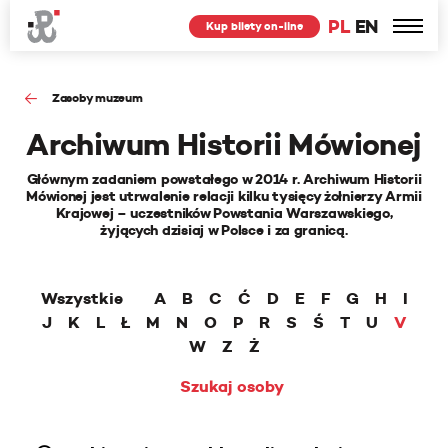
PL
EN
Kup bilety on-line
Zasoby muzeum
Archiwum Historii Mówionej
Głównym zadaniem powstałego w 2014 r. Archiwum Historii
Mówionej jest utrwalenie relacji kilku tysięcy żołnierzy Armii
Krajowej – uczestników Powstania Warszawskiego,
żyjących dzisiaj w Polsce i za granicą.
Wszystkie
A
B
C
Ć
D
E
F
G
H
I
J
K
L
Ł
M
N
O
P
R
S
Ś
T
U
V
W
Z
Ż
Szukaj osoby