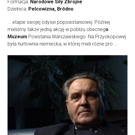
Formacja:
Narodowe Siły Zbrojne
Dzielnica:
Pelcowizna, Bródno
... etapie swojej odysei popowstaniowej. Później
mieliśmy także jedną akcję w pobliżu obecneg
o
Muzeum
Powstania Warszawskiego. Na Przyokopowej
była hurtownia niemiecka, w której mieli różne pro ...