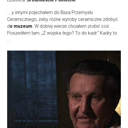
... y innymi pojechałem do Biura Przemysłu
Ceramicznego, żeby różne wyroby ceramiczne zdobyć
d
o muzeum
. W dobrej wierze chciałem zrobić coś.
Poszedłem tam: „Z wojska tego? To do kadr.” Kadry to
...