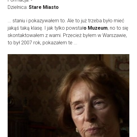
Dzielnica:
Stare Miasto
... staniu i pokazywałem to. Ale to już trzeba było mieć
jakąś taką klasę. I jak tylko powstał
o Muzeum
, no to się
skontaktowałem z wami. Przecież byłem w Warszawie,
to był 2007 rok, pokazałem te ...