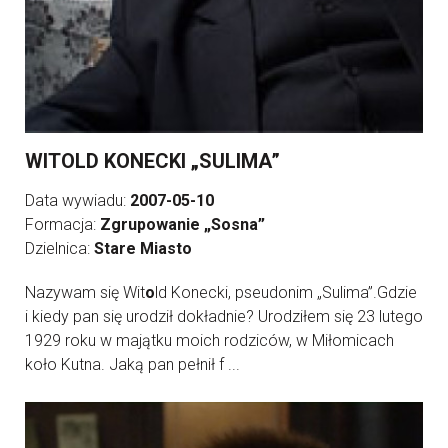
WITOLD KONECKI „SULIMA”
Data wywiadu:
2007-05-10
Formacja:
Zgrupowanie „Sosna”
Dzielnica:
Stare Miasto
Nazywam się Wit
o
ld Konecki, pseudonim „Sulima”.Gdzie
i kiedy pan się urodził dokładnie? Urodziłem się 23 lutego
1929 roku w majątku moich rodziców, w Miłomicach
koło Kutna. Jaką pan pełnił f ...