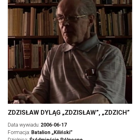
ZDZISŁAW DYLĄG „ZDZISŁAW”, „ZDZICH”
Data wywiadu:
2006-06-17
Formacja:
Batalion „Kiliński”
Dzielnica:
Śródmieście Pólnocne