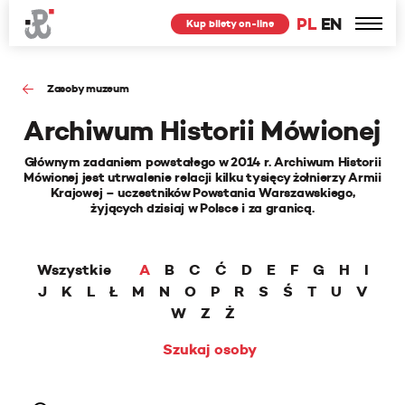
PL
EN
Kup bilety on-line
Zasoby muzeum
Archiwum Historii Mówionej
Głównym zadaniem powstałego w 2014 r. Archiwum Historii
Mówionej jest utrwalenie relacji kilku tysięcy żołnierzy Armii
Krajowej – uczestników Powstania Warszawskiego,
żyjących dzisiaj w Polsce i za granicą.
Wszystkie
A
B
C
Ć
D
E
F
G
H
I
J
K
L
Ł
M
N
O
P
R
S
Ś
T
U
V
W
Z
Ż
Szukaj osoby